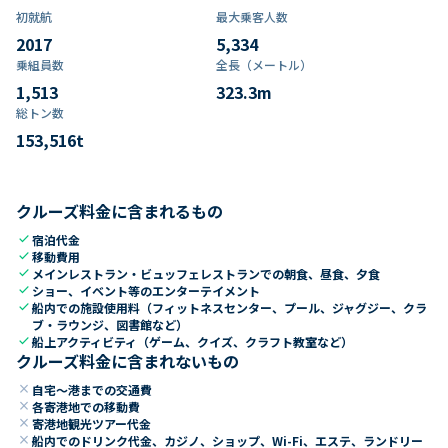
初就航
最大乗客人数
2017
5,334
乗組員数​
全長（メートル）
1,513
323.3
m
総トン数​
153,516
t
クルーズ料金に含まれるもの
check
宿泊代金
check
移動費用
check
メインレストラン・ビュッフェレストランでの朝食、昼食、夕食
check
ショー、イベント等のエンターテイメント
check
船内での施設使用料（フィットネスセンター、プール、ジャグジー、クラ
ブ・ラウンジ、図書館など）
check
船上アクティビティ（ゲーム、クイズ、クラフト教室など）
クルーズ料金に含まれないもの
close
自宅～港までの交通費
close
各寄港地での移動費
close
寄港地観光ツアー代金
close
船内でのドリンク代金、カジノ、ショップ、Wi-Fi、エステ、ランドリー