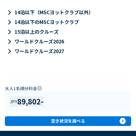
keyboard_arrow_right
14泊以下（MSCヨットクラブ以外）
keyboard_arrow_right
14泊以下のMSCヨットクラブ
keyboard_arrow_right
15泊以上のクルーズ
keyboard_arrow_right
ワールドクルーズ2026
keyboard_arrow_right
ワールドクルーズ2027
大人1名様分料金
info
89,802
-
JPY
expand_circle_right
空き状況を調べる