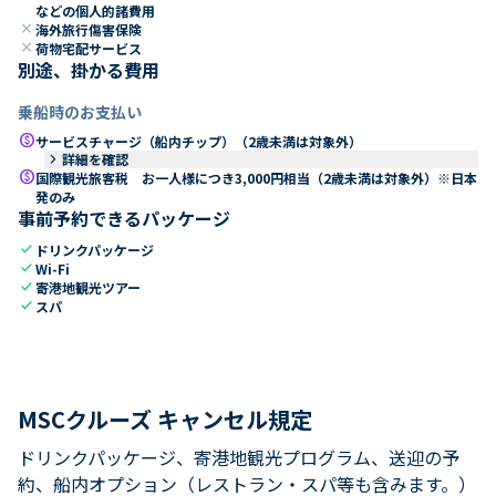
などの個人的諸費用
close
海外旅行傷害保険
close
荷物宅配サービス
別途、掛かる費用
乗船時のお支払い
paid
サービスチャージ（船内チップ）（2歳未満は対象外）
keyboard_arrow_right
詳細を確認
paid
国際観光旅客税 お一人様につき3,000円相当（2歳未満は対象外）※日本
発のみ
事前予約できるパッケージ
check
ドリンクパッケージ
check
Wi-Fi
check
寄港地観光ツアー
check
スパ
MSCクルーズ キャンセル規定
ドリンクパッケージ、寄港地観光プログラム、送迎の予
約、船内オプション（レストラン・スパ等も含みます。）