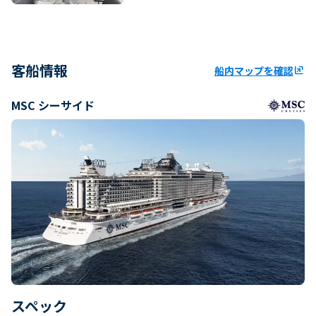
客船情報
船内マップを確認
ungroup
MSC シーサイド
スペック