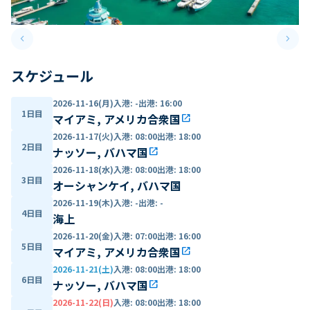
keyboard_arrow_left
keyboard_arrow_right
Previous slide
Next 
スケジュール
2026-11-16(月)
入港
:
-
出港
:
16:00
1日目
マイアミ, アメリカ合衆国
open_in_new
2026-11-17(火)
入港
:
08:00
出港
:
18:00
2日目
ナッソー, バハマ国
open_in_new
2026-11-18(水)
入港
:
08:00
出港
:
18:00
3日目
オーシャンケイ, バハマ国
2026-11-19(木)
入港
:
-
出港
:
-
4日目
海上
2026-11-20(金)
入港
:
07:00
出港
:
16:00
5日目
マイアミ, アメリカ合衆国
open_in_new
2026-11-21(土)
入港
:
08:00
出港
:
18:00
6日目
ナッソー, バハマ国
open_in_new
2026-11-22(日)
入港
:
08:00
出港
:
18:00