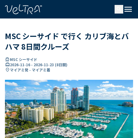
で
menu
search
い
ま
..
MSC シーサイド で行く カリブ海とバ
ハマ 8日間クルーズ
directions_boat
MSC シーサイド
card_travel
2026-11-16
-
2026-11-23
(
8日間
)
location_on
マイアミ発 - マイアミ着