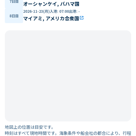
7日目
オーシャンケイ, バハマ国
2026-11-23(月)
入港
:
07:00
出港
:
-
8日目
マイアミ, アメリカ合衆国
open_in_new
地図上の位置は目安です。
時刻はすべて現地時間です。海象条件や船会社の都合により、行程