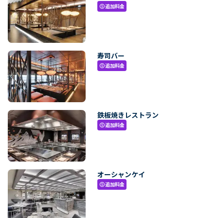
追加料金
paid
寿司バー
追加料金
paid
鉄板焼きレストラン
追加料金
paid
オーシャンケイ
追加料金
paid