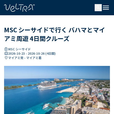
で
menu
search
い
ま
..
MSC シーサイドで行く バハマとマイ
アミ周遊 4日間クルーズ
directions_boat
MSC シーサイド
card_travel
2026-10-23
-
2026-10-26
(
4日間
)
location_on
マイアミ発 - マイアミ着