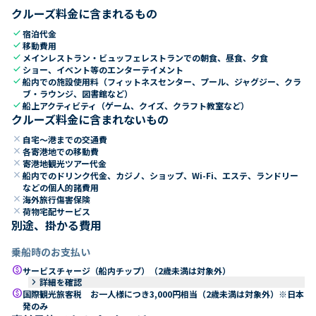
クルーズ料金に含まれるもの
check
宿泊代金
check
移動費用
check
メインレストラン・ビュッフェレストランでの朝食、昼食、夕食
check
ショー、イベント等のエンターテイメント
check
船内での施設使用料（フィットネスセンター、プール、ジャグジー、クラ
ブ・ラウンジ、図書館など）
check
船上アクティビティ（ゲーム、クイズ、クラフト教室など）
クルーズ料金に含まれないもの
close
自宅～港までの交通費
close
各寄港地での移動費
close
寄港地観光ツアー代金
close
船内でのドリンク代金、カジノ、ショップ、Wi-Fi、エステ、ランドリー
などの個人的諸費用
close
海外旅行傷害保険
close
荷物宅配サービス
別途、掛かる費用
乗船時のお支払い
paid
サービスチャージ（船内チップ）（2歳未満は対象外）
keyboard_arrow_right
詳細を確認
paid
国際観光旅客税 お一人様につき3,000円相当（2歳未満は対象外）※日本
発のみ