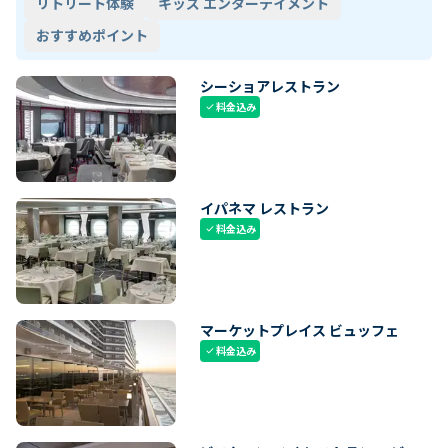
リトリート体験
キッズ エンターテイメント
おすすめポイント
シーショアレストラン
料金込み
check
イパネマ レストラン
料金込み
check
マーケットプレイス ビュッフェ
料金込み
check