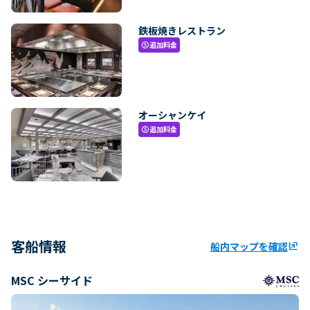
鉄板焼きレストラン
追加料金
paid
オーシャンケイ
追加料金
paid
客船情報
船内マップを確認
ungroup
MSC シーサイド