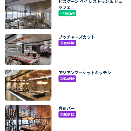
ビスケーン ベイ レストラン & ビュ
ッフェ
料金込み
check
ブッチャーズカット
追加料金
paid
アジアンマーケットキッチン
追加料金
paid
寿司バー
追加料金
paid