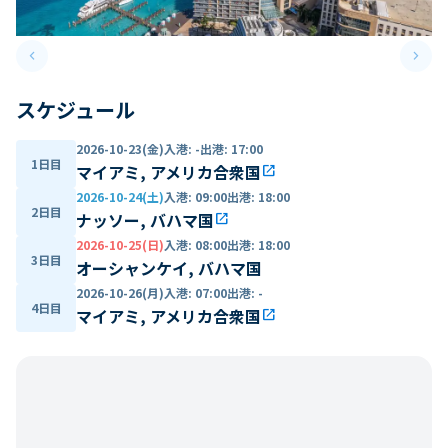
keyboard_arrow_left
keyboard_arrow_right
Previous slide
Next 
スケジュール
2026-10-23(金)
入港
:
-
出港
:
17:00
1日目
マイアミ, アメリカ合衆国
open_in_new
2026-10-24(土)
入港
:
09:00
出港
:
18:00
2日目
ナッソー, バハマ国
open_in_new
2026-10-25(日)
入港
:
08:00
出港
:
18:00
3日目
オーシャンケイ, バハマ国
2026-10-26(月)
入港
:
07:00
出港
:
-
4日目
マイアミ, アメリカ合衆国
open_in_new