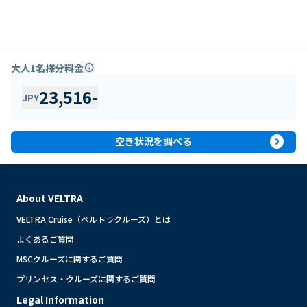
大人1名様分料金
info
23,516
-
JPY
expand_circle_right
空き状況を調べる
About VELTRA
VELTRA Cruise（ベルトラクルーズ）とは
よくあるご質問
MSCクルーズに関するご質問
プリンセス・クルーズに関するご質問
Legal Information