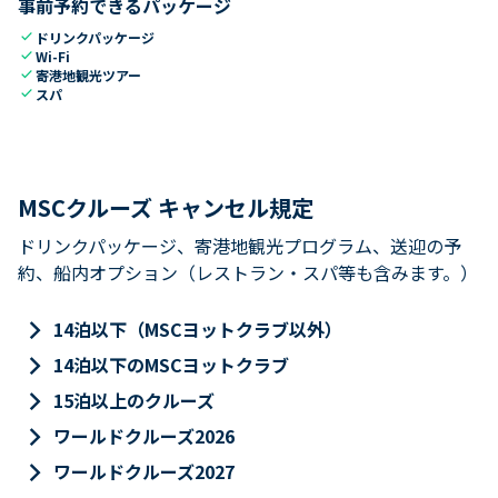
事前予約できるパッケージ
check
ドリンクパッケージ
check
Wi-Fi
check
寄港地観光ツアー
check
スパ
MSCクルーズ キャンセル規定
ドリンクパッケージ、寄港地観光プログラム、送迎の予
約、船内オプション（レストラン・スパ等も含みます。）
keyboard_arrow_right
14泊以下（MSCヨットクラブ以外）
keyboard_arrow_right
14泊以下のMSCヨットクラブ
keyboard_arrow_right
15泊以上のクルーズ
keyboard_arrow_right
ワールドクルーズ2026
keyboard_arrow_right
ワールドクルーズ2027