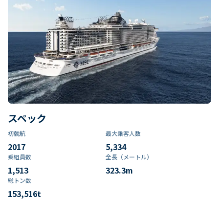
スペック
初就航
最大乗客人数
2017
5,334
乗組員数​
全長（メートル）
1,513
323.3
m
総トン数​
153,516
t