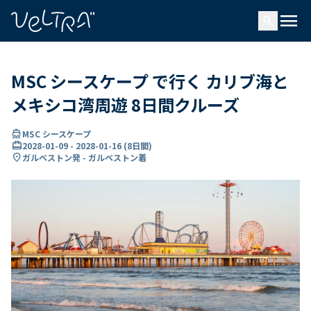
で
menu
search
い
ま
..
MSC シースケープ で行く カリブ海と
メキシコ湾周遊 8日間クルーズ
directions_boat
MSC シースケープ
card_travel
2028-01-09
-
2028-01-16
(
8日間
)
location_on
ガルベストン発 - ガルベストン着