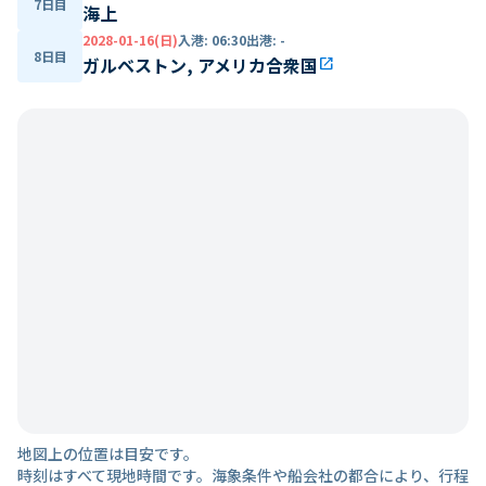
7日目
海上
2028-01-16(日)
入港
:
06:30
出港
:
-
8日目
ガルベストン, アメリカ合衆国
open_in_new
地図上の位置は目安です。
時刻はすべて現地時間です。海象条件や船会社の都合により、行程