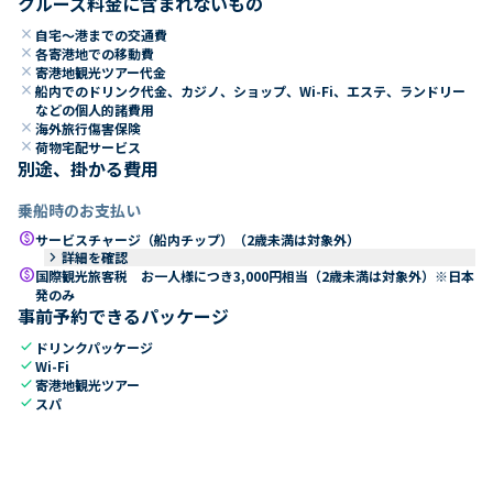
クルーズ料金に含まれないもの
close
自宅～港までの交通費
close
各寄港地での移動費
close
寄港地観光ツアー代金
close
船内でのドリンク代金、カジノ、ショップ、Wi-Fi、エステ、ランドリー
などの個人的諸費用
close
海外旅行傷害保険
close
荷物宅配サービス
別途、掛かる費用
乗船時のお支払い
paid
サービスチャージ（船内チップ）（2歳未満は対象外）
keyboard_arrow_right
詳細を確認
paid
国際観光旅客税 お一人様につき3,000円相当（2歳未満は対象外）※日本
発のみ
事前予約できるパッケージ
check
ドリンクパッケージ
check
Wi-Fi
check
寄港地観光ツアー
check
スパ