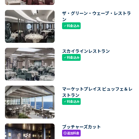
ザ・グリーン・ウェーブ・レストラ
ン
料金込み
check
スカイラインレストラン
料金込み
check
マーケットプレイス ビュッフェ＆レ
ストラン
料金込み
check
ブッチャーズカット
追加料金
paid