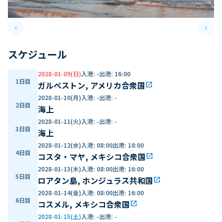
keyboard_arrow_left
keyboard_arrow_right
Previous slide
Next 
スケジュール
2028-01-09(日)
入港
:
-
出港
:
16:00
1日目
ガルベストン, アメリカ合衆国
open_in_new
2028-01-10(月)
入港
:
-
出港
:
-
2日目
海上
2028-01-11(火)
入港
:
-
出港
:
-
3日目
海上
2028-01-12(水)
入港
:
08:00
出港
:
18:00
4日目
コスタ・マヤ, メキシコ合衆国
open_in_new
2028-01-13(木)
入港
:
08:00
出港
:
16:00
5日目
ロアタン島, ホンジュラス共和国
open_in_new
2028-01-14(金)
入港
:
08:00
出港
:
16:00
6日目
コスメル, メキシコ合衆国
open_in_new
2028-01-15(土)
入港
:
-
出港
:
-