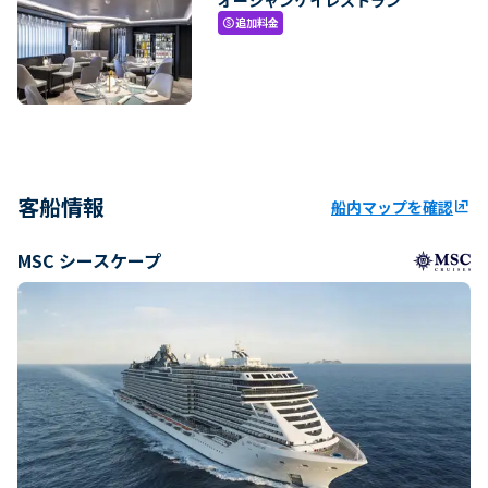
追加料金
paid
客船情報
船内マップを確認
ungroup
MSC シースケープ