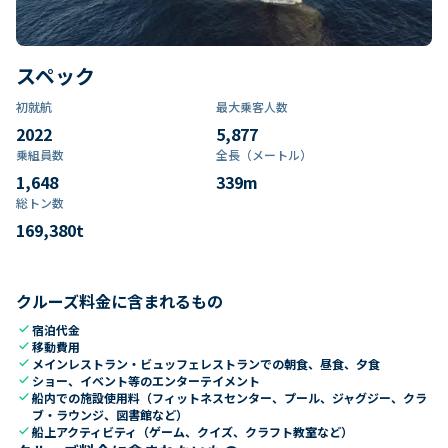
スペック
初就航
最大乗客人数
2022
5,877
乗組員数​
全長（メートル）
1,648
339
m
総トン数​
169,380
t
クルーズ料金に含まれるもの
check
宿泊代金
check
移動費用
check
メインレストラン・ビュッフェレストランでの朝食、昼食、夕食
check
ショー、イベント等のエンターテイメント
check
船内での施設使用料（フィットネスセンター、プール、ジャグジー、クラ
ブ・ラウンジ、図書館など）
check
船上アクティビティ（ゲーム、クイズ、クラフト教室など）