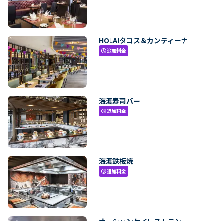
HOLA!タコス＆カンティーナ
追加料金
paid
海渡寿司バー
追加料金
paid
海渡鉄板焼
追加料金
paid
オーシャンケイレストラン