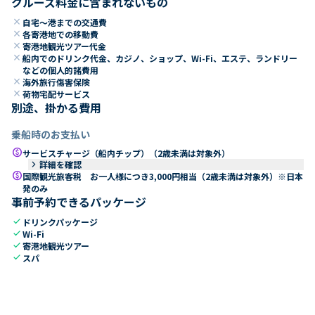
クルーズ料金に含まれないもの
close
自宅～港までの交通費
close
各寄港地での移動費
close
寄港地観光ツアー代金
close
船内でのドリンク代金、カジノ、ショップ、Wi-Fi、エステ、ランドリー
などの個人的諸費用
close
海外旅行傷害保険
close
荷物宅配サービス
別途、掛かる費用
乗船時のお支払い
paid
サービスチャージ（船内チップ）（2歳未満は対象外）
keyboard_arrow_right
詳細を確認
paid
国際観光旅客税 お一人様につき3,000円相当（2歳未満は対象外）※日本
発のみ
事前予約できるパッケージ
check
ドリンクパッケージ
check
Wi-Fi
check
寄港地観光ツアー
check
スパ