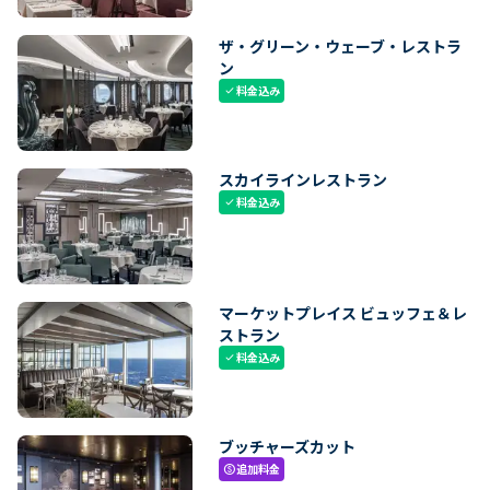
ザ・グリーン・ウェーブ・レストラ
ン
料金込み
check
スカイラインレストラン
料金込み
check
マーケットプレイス ビュッフェ＆レ
ストラン
料金込み
check
ブッチャーズカット
追加料金
paid