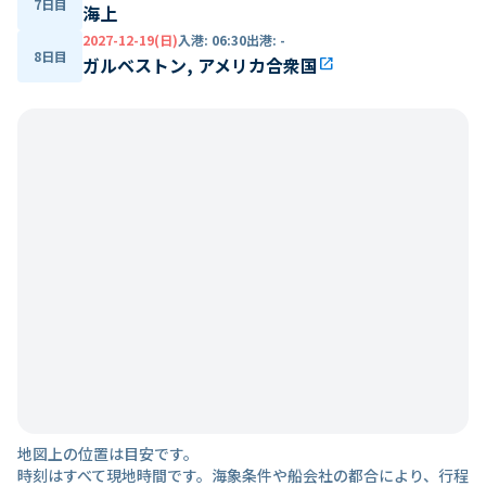
7日目
海上
2027-12-19(日)
入港
:
06:30
出港
:
-
8日目
ガルベストン, アメリカ合衆国
open_in_new
地図上の位置は目安です。
時刻はすべて現地時間です。海象条件や船会社の都合により、行程