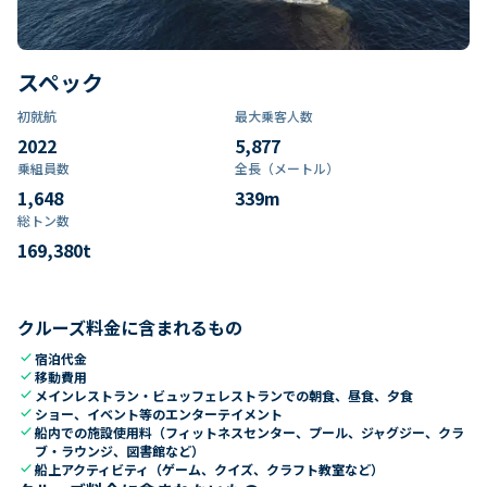
スペック
初就航
最大乗客人数
2022
5,877
乗組員数​
全長（メートル）
1,648
339
m
総トン数​
169,380
t
クルーズ料金に含まれるもの
check
宿泊代金
check
移動費用
check
メインレストラン・ビュッフェレストランでの朝食、昼食、夕食
check
ショー、イベント等のエンターテイメント
check
船内での施設使用料（フィットネスセンター、プール、ジャグジー、クラ
ブ・ラウンジ、図書館など）
check
船上アクティビティ（ゲーム、クイズ、クラフト教室など）