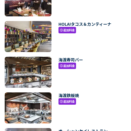
HOLA!タコス＆カンティーナ
追加料金
paid
海渡寿司バー
追加料金
paid
海渡鉄板焼
追加料金
paid
オーシャンケイレストラン