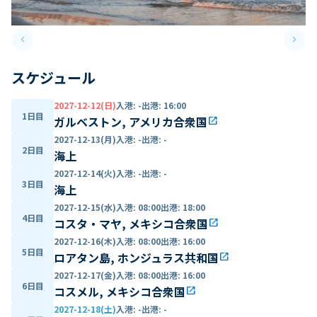
keyboard_arrow_left
keyboard_arrow_right
Previous slide
Next 
スケジュール
2027-12-12(日)
入港
:
-
出港
:
16:00
1日目
ガルベストン, アメリカ合衆国
open_in_new
2027-12-13(月)
入港
:
-
出港
:
-
2日目
海上
2027-12-14(火)
入港
:
-
出港
:
-
3日目
海上
2027-12-15(水)
入港
:
08:00
出港
:
18:00
4日目
コスタ・マヤ, メキシコ合衆国
open_in_new
2027-12-16(木)
入港
:
08:00
出港
:
16:00
5日目
ロアタン島, ホンジュラス共和国
open_in_new
2027-12-17(金)
入港
:
08:00
出港
:
16:00
6日目
コスメル, メキシコ合衆国
open_in_new
2027-12-18(土)
入港
:
-
出港
:
-