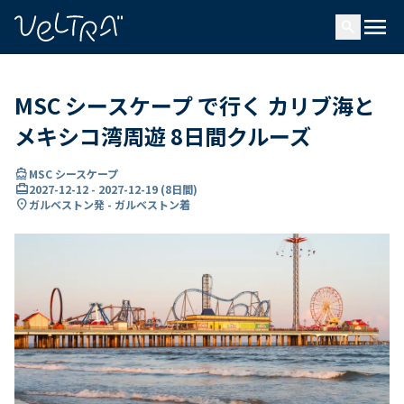
で
menu
search
い
ま
..
MSC シースケープ で行く カリブ海と
メキシコ湾周遊 8日間クルーズ
directions_boat
MSC シースケープ
card_travel
2027-12-12
-
2027-12-19
(
8日間
)
location_on
ガルベストン発 - ガルベストン着