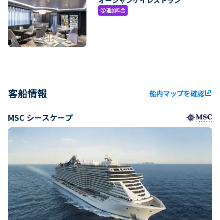
追加料金
paid
客船情報
船内マップを確認
ungroup
MSC シースケープ