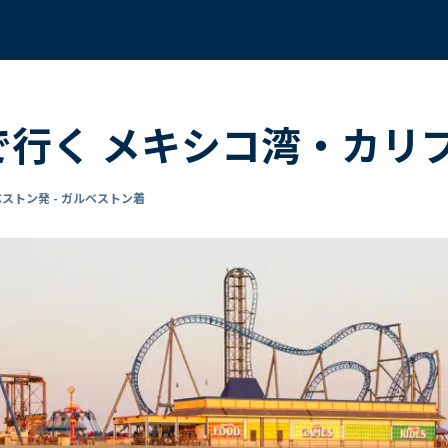
 で行く メキシコ湾・カリ
ストン発 - ガルベストン着