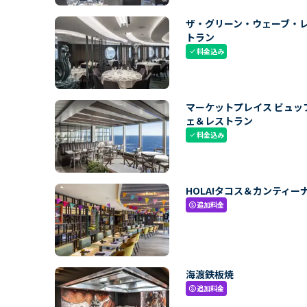
ザ・グリーン・ウェーブ・
トラン
料金込み
check
マーケットプレイス ビュッ
ェ＆レストラン
料金込み
check
HOLA!タコス＆カンティー
追加料金
paid
海渡鉄板焼
追加料金
paid