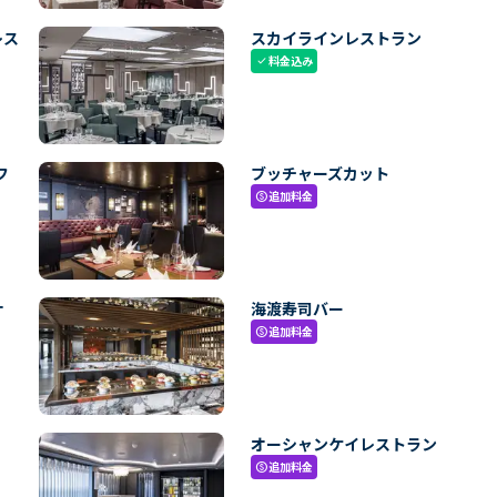
レス
スカイラインレストラン
料金込み
check
フ
ブッチャーズカット
追加料金
paid
ナ
海渡寿司バー
追加料金
paid
オーシャンケイレストラン
追加料金
paid