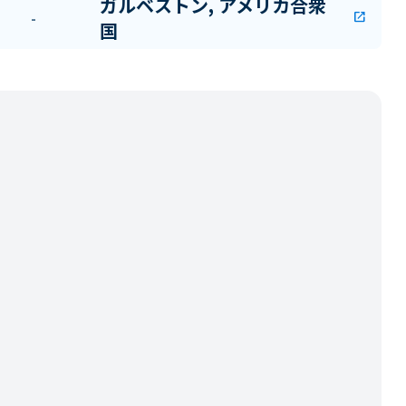
ガルベストン, アメリカ合衆
-
open_in_new
国