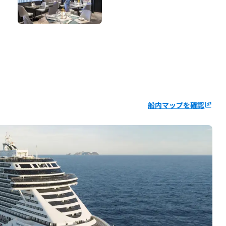
船内マップを確認
ungroup