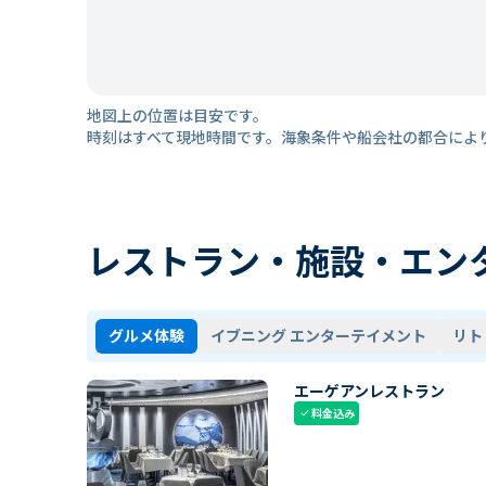
地図上の位置は目安です。
時刻はすべて現地時間です。海象条件や船会社の都合によ
レストラン・施設・エン
グルメ体験
イブニング エンターテイメント
リト
エーゲアンレストラン
料金込み
check