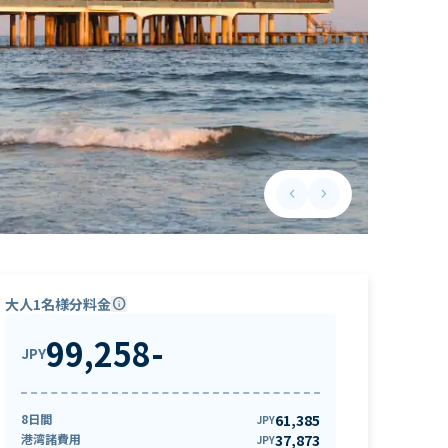
keyboard_arrow_left
keyboard_arrow_right
Previous slide
Next slide
大人1名様分料金
info
99,258
-
JPY
8日間
61,385
JPY
港湾諸費用
37,873
JPY