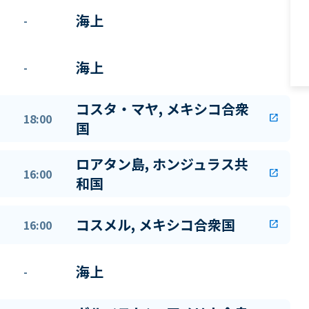
海上
-
海上
-
コスタ・マヤ, メキシコ合衆
18:00
open_in_new
国
ロアタン島, ホンジュラス共
16:00
open_in_new
和国
コスメル, メキシコ合衆国
16:00
open_in_new
海上
-