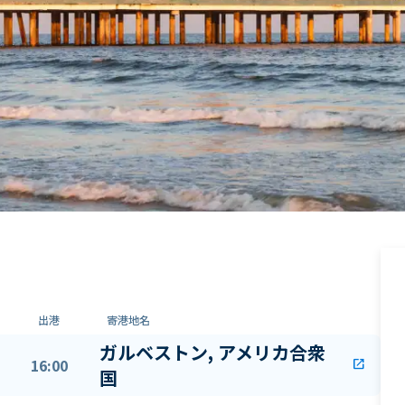
出港
寄港地名
ガルベストン, アメリカ合衆
16:00
open_in_new
国