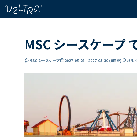
で
い
ま
..
MSC シースケープ
directions_boat
card_travel
location_on
MSC シースケープ
2027-05-23
-
2027-05-30
(
8日間
)
ガルベ