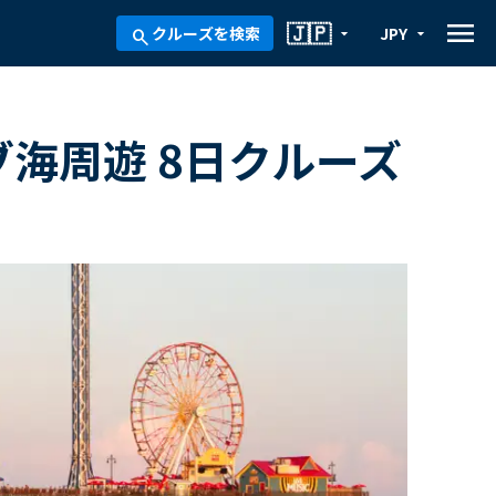
menu
🇯🇵
クルーズを検索
JPY
arrow_drop_down
arrow_drop_down
search
ブ海周遊 8日クルーズ