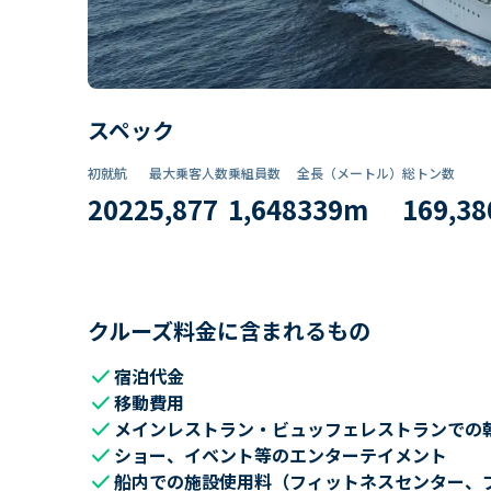
スペック
初就航
最大乗客人数
乗組員数​
全長（メートル）
総トン数​
2022
5,877
1,648
339
m
169,38
クルーズ料金に含まれるもの
check
宿泊代金
check
移動費用
check
メインレストラン・ビュッフェレストランでの
check
ショー、イベント等のエンターテイメント
check
船内での施設使用料（フィットネスセンター、