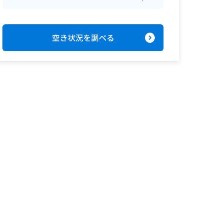
expand_circle_right
空き状況を調べる