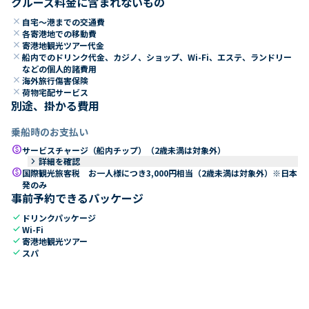
クルーズ料金に含まれないもの
close
自宅～港までの交通費
close
各寄港地での移動費
close
寄港地観光ツアー代金
close
船内でのドリンク代金、カジノ、ショップ、Wi-Fi、エステ、ランドリー
などの個人的諸費用
close
海外旅行傷害保険
close
荷物宅配サービス
別途、掛かる費用
乗船時のお支払い
paid
サービスチャージ（船内チップ）（2歳未満は対象外）
keyboard_arrow_right
詳細を確認
paid
国際観光旅客税 お一人様につき3,000円相当（2歳未満は対象外）※日本
発のみ
事前予約できるパッケージ
check
ドリンクパッケージ
check
Wi-Fi
check
寄港地観光ツアー
check
スパ