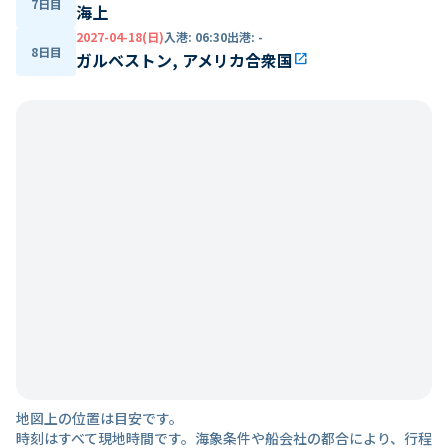
7日目
海上
2027-04-18(日)
入港
:
06:30
出港
:
-
8日目
ガルベストン, アメリカ合衆国
open_in_new
地図上の位置は目安です。
時刻はすべて現地時間です。海象条件や船会社の都合により、行程