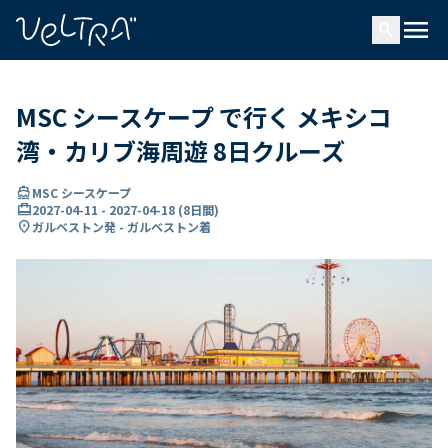
で
menu
search
い
ま
..
MSC シースケープ で行く メキシコ
湾・カリブ海周遊 8日クルーズ
directions_boat
MSC シースケープ
card_travel
2027-04-11
-
2027-04-18
(
8日間
)
location_on
ガルベストン発 - ガルベストン着