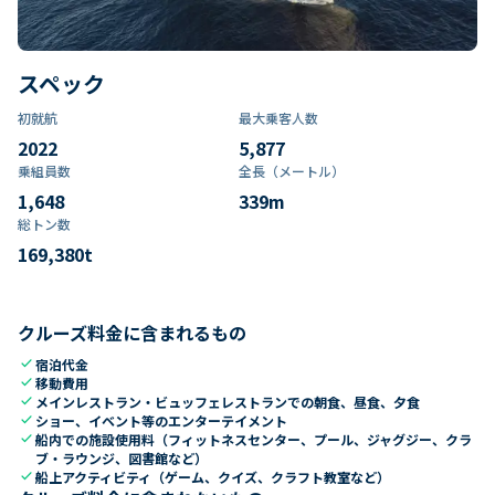
スペック
初就航
最大乗客人数
2022
5,877
乗組員数​
全長（メートル）
1,648
339
m
総トン数​
169,380
t
クルーズ料金に含まれるもの
check
宿泊代金
check
移動費用
check
メインレストラン・ビュッフェレストランでの朝食、昼食、夕食
check
ショー、イベント等のエンターテイメント
check
船内での施設使用料（フィットネスセンター、プール、ジャグジー、クラ
ブ・ラウンジ、図書館など）
check
船上アクティビティ（ゲーム、クイズ、クラフト教室など）