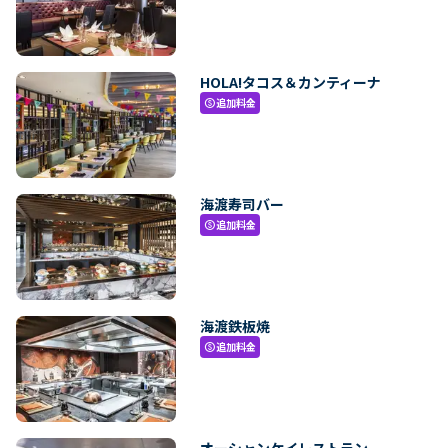
HOLA!タコス＆カンティーナ
追加料金
paid
海渡寿司バー
追加料金
paid
海渡鉄板焼
追加料金
paid
オーシャンケイレストラン