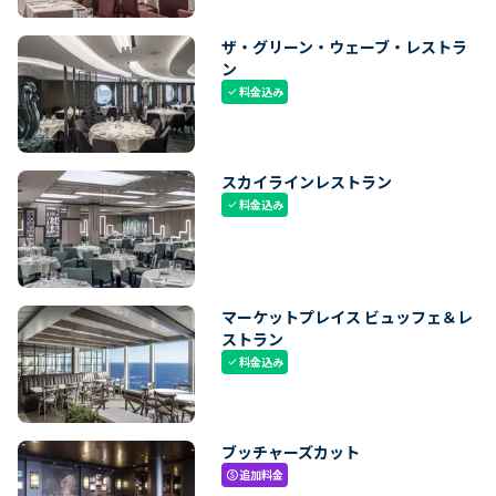
ザ・グリーン・ウェーブ・レストラ
ン
料金込み
check
スカイラインレストラン
料金込み
check
マーケットプレイス ビュッフェ＆レ
ストラン
料金込み
check
ブッチャーズカット
追加料金
paid