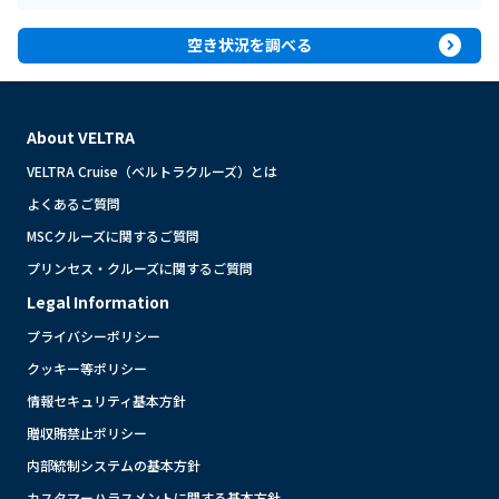
expand_circle_right
空き状況を調べる
About VELTRA
VELTRA Cruise（ベルトラクルーズ）とは
よくあるご質問
MSCクルーズに関するご質問
プリンセス・クルーズに関するご質問
Legal Information
プライバシーポリシー
クッキー等ポリシー
情報セキュリティ基本方針
贈収賄禁止ポリシー
内部統制システムの基本方針
カスタマーハラスメントに関する基本方針