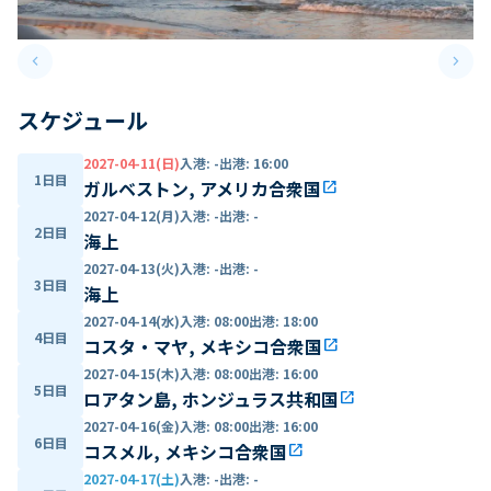
keyboard_arrow_left
keyboard_arrow_right
Previous slide
Next 
スケジュール
2027-04-11(日)
入港
:
-
出港
:
16:00
1日目
ガルベストン, アメリカ合衆国
open_in_new
2027-04-12(月)
入港
:
-
出港
:
-
2日目
海上
2027-04-13(火)
入港
:
-
出港
:
-
3日目
海上
2027-04-14(水)
入港
:
08:00
出港
:
18:00
4日目
コスタ・マヤ, メキシコ合衆国
open_in_new
2027-04-15(木)
入港
:
08:00
出港
:
16:00
5日目
ロアタン島, ホンジュラス共和国
open_in_new
2027-04-16(金)
入港
:
08:00
出港
:
16:00
6日目
コスメル, メキシコ合衆国
open_in_new
2027-04-17(土)
入港
:
-
出港
:
-