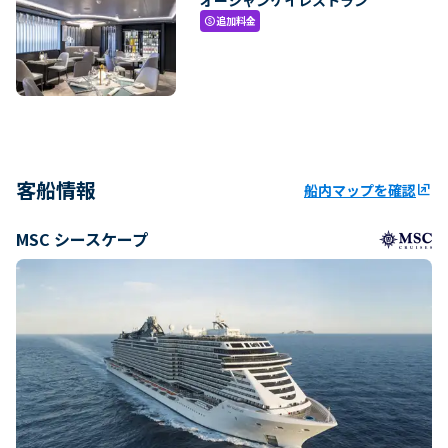
追加料金
paid
客船情報
船内マップを確認
ungroup
MSC シースケープ