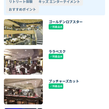
リトリート体験
キッズ エンターテイメント
おすすめポイント
ゴールデンロブスター
料金込み
check
ララベスク
料金込み
check
ブッチャーズカット
料金込み
check