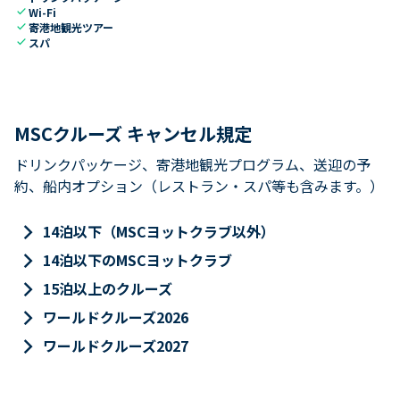
check
Wi-Fi
check
寄港地観光ツアー
check
スパ
MSCクルーズ キャンセル規定
ドリンクパッケージ、寄港地観光プログラム、送迎の予
約、船内オプション（レストラン・スパ等も含みます。）
keyboard_arrow_right
14泊以下（MSCヨットクラブ以外）
keyboard_arrow_right
14泊以下のMSCヨットクラブ
keyboard_arrow_right
15泊以上のクルーズ
keyboard_arrow_right
ワールドクルーズ2026
keyboard_arrow_right
ワールドクルーズ2027