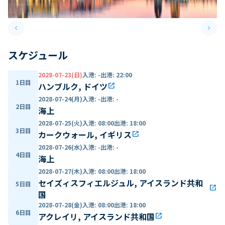
keyboard_arrow_left
keyboard_arrow_right
Previous slide
Next 
スケジュール
2028-07-23(日)
入港
:
-
出港
:
22:00
1日目
ハンブルク, ドイツ
open_in_new
2028-07-24(月)
入港
:
-
出港
:
-
2日目
海上
2028-07-25(火)
入港
:
08:00
出港
:
18:00
3日目
カークウォール, イギリス
open_in_new
2028-07-26(水)
入港
:
-
出港
:
-
4日目
海上
2028-07-27(木)
入港
:
08:00
出港
:
18:00
セイズィスフィエルジュル, アイスランド共和
5日目
open_in_new
国
2028-07-28(金)
入港
:
08:00
出港
:
18:00
6日目
アクレイリ, アイスランド共和国
open_in_new