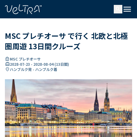
で
menu
search
い
ま
..
MSC プレチオーサ で行く 北欧と北極
圏周遊 13日間クルーズ
directions_boat
MSC プレチオーサ
card_travel
2028-07-23
-
2028-08-04
(
13日間
)
location_on
ハンブルク発 - ハンブルク着