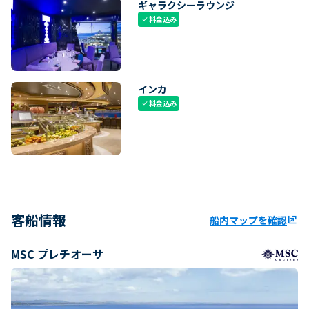
ギャラクシーラウンジ
料金込み
check
インカ
料金込み
check
客船情報
船内マップを確認
ungroup
MSC プレチオーサ