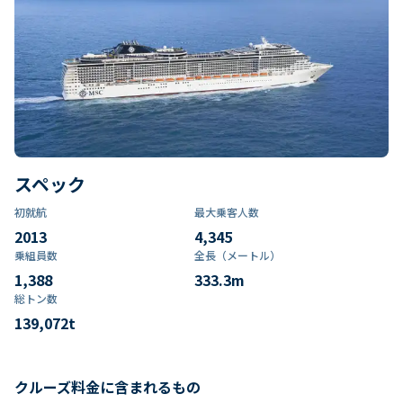
スペック
初就航
最大乗客人数
2013
4,345
乗組員数​
全長（メートル）
1,388
333.3
m
総トン数​
139,072
t
クルーズ料金に含まれるもの