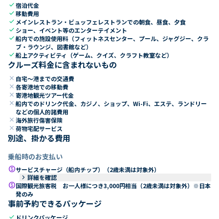
check
宿泊代金
check
移動費用
check
メインレストラン・ビュッフェレストランでの朝食、昼食、夕食
check
ショー、イベント等のエンターテイメント
check
船内での施設使用料（フィットネスセンター、プール、ジャグジー、クラ
ブ・ラウンジ、図書館など）
check
船上アクティビティ（ゲーム、クイズ、クラフト教室など）
クルーズ料金に含まれないもの
close
自宅～港までの交通費
close
各寄港地での移動費
close
寄港地観光ツアー代金
close
船内でのドリンク代金、カジノ、ショップ、Wi-Fi、エステ、ランドリー
などの個人的諸費用
close
海外旅行傷害保険
close
荷物宅配サービス
別途、掛かる費用
乗船時のお支払い
paid
サービスチャージ（船内チップ）（2歳未満は対象外）
keyboard_arrow_right
詳細を確認
paid
国際観光旅客税 お一人様につき3,000円相当（2歳未満は対象外）※日本
発のみ
事前予約できるパッケージ
check
ドリンクパッケージ