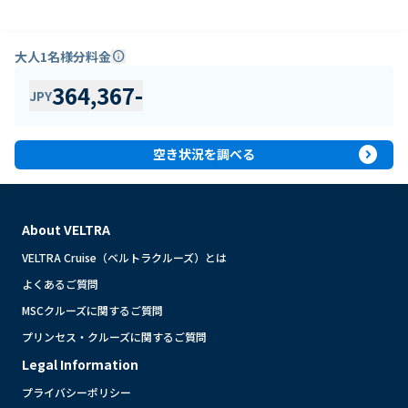
大人1名様分料金
info
364,367
-
JPY
expand_circle_right
空き状況を調べる
About VELTRA
VELTRA Cruise（ベルトラクルーズ）とは
よくあるご質問
MSCクルーズに関するご質問
プリンセス・クルーズに関するご質問
Legal Information
プライバシーポリシー