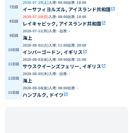
2028-07-29(土)
入港
:
08:00
出港
:
18:00
7日目
イーサフィヨルズル, アイスランド共和国
open_in_new
2028-07-30(日)
入港
:
08:00
出港
:
18:00
8日目
レイキャビック, アイスランド共和国
open_in_new
2028-07-31(月)
入港
:
-
出港
:
-
9日目
海上
2028-08-01(火)
入港
:
11:00
出港
:
20:00
10日目
インバーゴードン, イギリス
open_in_new
2028-08-02(水)
入港
:
09:00
出港
:
21:00
11日目
サウスクイーンズフェリー, イギリス
open_in_new
2028-08-03(木)
入港
:
-
出港
:
-
12日目
海上
2028-08-04(金)
入港
:
06:00
出港
:
-
13日目
ハンブルク, ドイツ
open_in_new