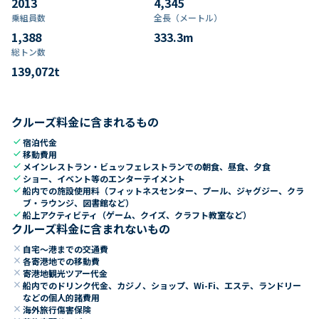
2013
4,345
乗組員数​
全長（メートル）
1,388
333.3
m
総トン数​
139,072
t
クルーズ料金に含まれるもの
check
宿泊代金
check
移動費用
check
メインレストラン・ビュッフェレストランでの朝食、昼食、夕食
check
ショー、イベント等のエンターテイメント
check
船内での施設使用料（フィットネスセンター、プール、ジャグジー、クラ
ブ・ラウンジ、図書館など）
check
船上アクティビティ（ゲーム、クイズ、クラフト教室など）
クルーズ料金に含まれないもの
close
自宅～港までの交通費
close
各寄港地での移動費
close
寄港地観光ツアー代金
close
船内でのドリンク代金、カジノ、ショップ、Wi-Fi、エステ、ランドリー
などの個人的諸費用
close
海外旅行傷害保険