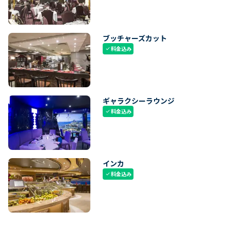
ブッチャーズカット
料金込み
check
ギャラクシーラウンジ
料金込み
check
インカ
料金込み
check