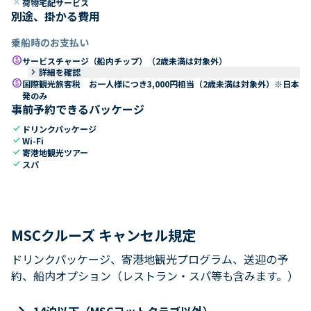
close
荷物宅配サービス
別途、掛かる費用
乗船時のお支払い
paid
サービスチャージ（船内チップ）（2歳未満は対象外）
keyboard_arrow_right
詳細を確認
paid
国際観光旅客税 お一人様につき3,000円相当（2歳未満は対象外）※日本
発のみ
事前予約できるパッケージ
check
ドリンクパッケージ
check
Wi-Fi
check
寄港地観光ツアー
check
スパ
MSCクルーズ キャンセル規定
ドリンクパッケージ、寄港地観光プログラム、送迎の予
約、船内オプション（レストラン・スパ等も含みます。）