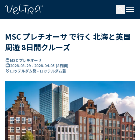
で
menu
search
い
ま
..
MSC プレチオーサ で行く 北海と英国
周遊 8日間クルーズ
directions_boat
MSC プレチオーサ
card_travel
2028-03-29
-
2028-04-05
(
8日間
)
location_on
ロッテルダム発 - ロッテルダム着