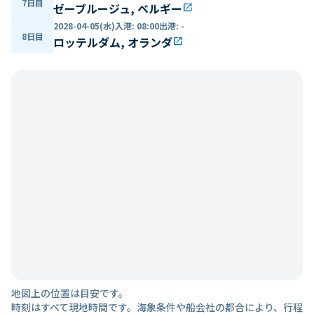
7日目
ゼーブルージュ, ベルギー
open_in_new
2028-04-05(水)
入港
:
08:00
出港
:
-
8日目
ロッテルダム, オランダ
open_in_new
地図上の位置は目安です。
時刻はすべて現地時間です。海象条件や船会社の都合により、行程