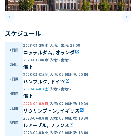
keyboard_arrow_left
keyboard_arrow_right
Previous slide
Next 
スケジュール
2028-03-29(水)
入港
:
-
出港
:
19:00
1日目
ロッテルダム, オランダ
open_in_new
2028-03-30(木)
入港
:
-
出港
:
-
2日目
海上
2028-03-31(金)
入港
:
07:00
出港
:
20:00
3日目
ハンブルク, ドイツ
open_in_new
2028-04-01(土)
入港
:
-
出港
:
-
4日目
海上
2028-04-02(日)
入港
:
07:00
出港
:
19:30
5日目
サウサンプトン, イギリス
open_in_new
2028-04-03(月)
入港
:
09:00
出港
:
19:30
6日目
ルアーブル, フランス
open_in_new
2028-04-04(火)
入港
:
08:00
出港
:
18:00