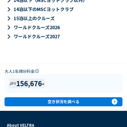
keyboard_arrow_right
14泊以下（MSCヨットクラブ以外）
keyboard_arrow_right
14泊以下のMSCヨットクラブ
keyboard_arrow_right
15泊以上のクルーズ
keyboard_arrow_right
ワールドクルーズ2026
keyboard_arrow_right
ワールドクルーズ2027
大人1名様分料金
info
156,676
-
JPY
expand_circle_right
空き状況を調べる
About VELTRA