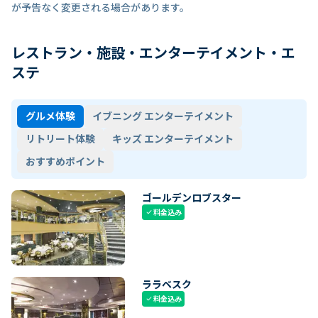
が予告なく変更される場合があります。
レストラン・施設・エンターテイメント・エ
ステ
グルメ体験
イブニング エンターテイメント
リトリート体験
キッズ エンターテイメント
おすすめポイント
ゴールデンロブスター
料金込み
check
ララベスク
料金込み
check