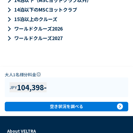
keyboard_arrow_right
14泊以下（MSCヨットクラブ以外）
keyboard_arrow_right
14泊以下のMSCヨットクラブ
keyboard_arrow_right
15泊以上のクルーズ
keyboard_arrow_right
ワールドクルーズ2026
keyboard_arrow_right
ワールドクルーズ2027
大人1名様分料金
info
104,398
-
JPY
expand_circle_right
空き状況を調べる
About VELTRA