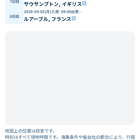
7日目
サウサンプトン, イギリス
open_in_new
2028-04-03(月)
入港
:
09:00
出港
:
-
8日目
ルアーブル, フランス
open_in_new
地図上の位置は目安です。
時刻はすべて現地時間です。海象条件や船会社の都合により、行程