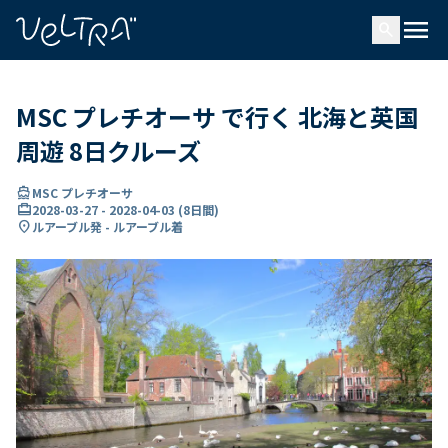
で
menu
search
い
ま
..
MSC プレチオーサ で行く 北海と英国
周遊 8日クルーズ
directions_boat
MSC プレチオーサ
card_travel
2028-03-27
-
2028-04-03
(
8日間
)
location_on
ルアーブル発 - ルアーブル着