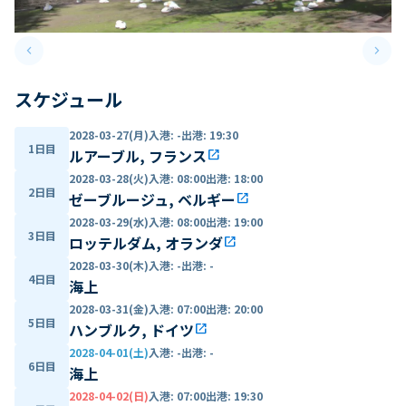
keyboard_arrow_left
keyboard_arrow_right
Previous slide
Next 
スケジュール
2028-03-27(月)
入港
:
-
出港
:
19:30
1日目
ルアーブル, フランス
open_in_new
2028-03-28(火)
入港
:
08:00
出港
:
18:00
2日目
ゼーブルージュ, ベルギー
open_in_new
2028-03-29(水)
入港
:
08:00
出港
:
19:00
3日目
ロッテルダム, オランダ
open_in_new
2028-03-30(木)
入港
:
-
出港
:
-
4日目
海上
2028-03-31(金)
入港
:
07:00
出港
:
20:00
5日目
ハンブルク, ドイツ
open_in_new
2028-04-01(土)
入港
:
-
出港
:
-
6日目
海上
2028-04-02(日)
入港
:
07:00
出港
:
19:30