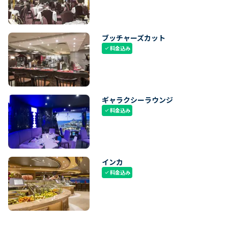
ブッチャーズカット
料金込み
check
ギャラクシーラウンジ
料金込み
check
インカ
料金込み
check