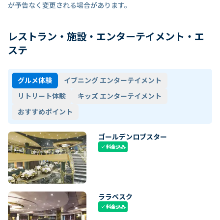
が予告なく変更される場合があります。
レストラン・施設・エンターテイメント・エ
ステ
グルメ体験
イブニング エンターテイメント
リトリート体験
キッズ エンターテイメント
おすすめポイント
ゴールデンロブスター
料金込み
check
ララベスク
料金込み
check