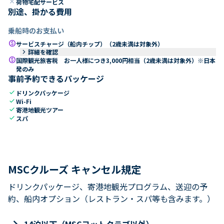
close
荷物宅配サービス
別途、掛かる費用
乗船時のお支払い
paid
サービスチャージ（船内チップ）（2歳未満は対象外）
keyboard_arrow_right
詳細を確認
paid
国際観光旅客税 お一人様につき3,000円相当（2歳未満は対象外）※日本
発のみ
事前予約できるパッケージ
check
ドリンクパッケージ
check
Wi-Fi
check
寄港地観光ツアー
check
スパ
MSCクルーズ キャンセル規定
ドリンクパッケージ、寄港地観光プログラム、送迎の予
約、船内オプション（レストラン・スパ等も含みます。）