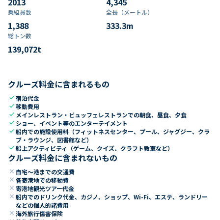
2013
4,345
乗組員数​
全長（メートル）
1,388
333.3
m
総トン数​
139,072
t
クルーズ料金に含まれるもの
check
宿泊代金
check
移動費用
check
メインレストラン・ビュッフェレストランでの朝食、昼食、夕食
check
ショー、イベント等のエンターテイメント
check
船内での施設使用料（フィットネスセンター、プール、ジャグジー、クラ
ブ・ラウンジ、図書館など）
check
船上アクティビティ（ゲーム、クイズ、クラフト教室など）
クルーズ料金に含まれないもの
close
自宅～港までの交通費
close
各寄港地での移動費
close
寄港地観光ツアー代金
close
船内でのドリンク代金、カジノ、ショップ、Wi-Fi、エステ、ランドリー
などの個人的諸費用
close
海外旅行傷害保険