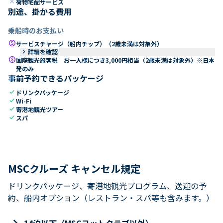
close
荷物宅配サービス
別途、掛かる費用
乗船時のお支払い
paid
サービスチャージ（船内チップ）（2歳未満は対象外）
keyboard_arrow_right
詳細を確認
paid
国際観光旅客税 お一人様につき3,000円相当（2歳未満は対象外）※日本
発のみ
事前予約できるパッケージ
check
ドリンクパッケージ
check
Wi-Fi
check
寄港地観光ツアー
check
スパ
MSCクルーズ キャンセル規定
ドリンクパッケージ、寄港地観光プログラム、送迎の予
約、船内オプション（レストラン・スパ等も含みます。）