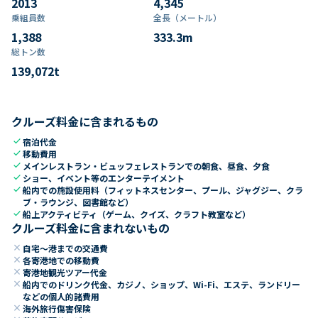
2013
4,345
乗組員数​
全長（メートル）
1,388
333.3
m
総トン数​
139,072
t
クルーズ料金に含まれるもの
check
宿泊代金
check
移動費用
check
メインレストラン・ビュッフェレストランでの朝食、昼食、夕食
check
ショー、イベント等のエンターテイメント
check
船内での施設使用料（フィットネスセンター、プール、ジャグジー、クラ
ブ・ラウンジ、図書館など）
check
船上アクティビティ（ゲーム、クイズ、クラフト教室など）
クルーズ料金に含まれないもの
close
自宅～港までの交通費
close
各寄港地での移動費
close
寄港地観光ツアー代金
close
船内でのドリンク代金、カジノ、ショップ、Wi-Fi、エステ、ランドリー
などの個人的諸費用
close
海外旅行傷害保険