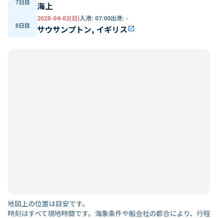
7日目
海上
2028-04-02(日)
入港
:
07:00
出港
:
-
8日目
サウサンプトン, イギリス
open_in_new
地図上の位置は目安です。
時刻はすべて現地時間です。海象条件や船会社の都合により、行程