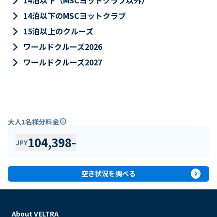
keyboard_arrow_right
14泊以下（MSCヨットクラブ以外）
keyboard_arrow_right
14泊以下のMSCヨットクラブ
keyboard_arrow_right
15泊以上のクルーズ
keyboard_arrow_right
ワールドクルーズ2026
keyboard_arrow_right
ワールドクルーズ2027
大人1名様分料金
info
104,398
-
JPY
expand_circle_right
空き状況を調べる
About VELTRA