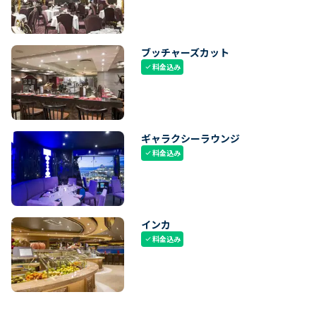
ブッチャーズカット
料金込み
check
ギャラクシーラウンジ
料金込み
check
インカ
料金込み
check