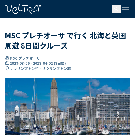
で
menu
search
い
ま
..
MSC プレチオーサ で行く 北海と英国
周遊 8日間クルーズ
directions_boat
MSC プレチオーサ
card_travel
2028-03-26
-
2028-04-02
(
8日間
)
location_on
サウサンプトン発 - サウサンプトン着