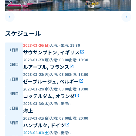
keyboard_arrow_left
keyboard_arrow_right
Previous slide
Next 
スケジュール
2028-03-26(日)
入港
:
-
出港
:
19:30
1日目
サウサンプトン, イギリス
open_in_new
2028-03-27(月)
入港
:
09:00
出港
:
19:30
2日目
ルアーブル, フランス
open_in_new
2028-03-28(火)
入港
:
08:00
出港
:
18:00
3日目
ゼーブルージュ, ベルギー
open_in_new
2028-03-29(水)
入港
:
08:00
出港
:
19:00
4日目
ロッテルダム, オランダ
open_in_new
2028-03-30(木)
入港
:
-
出港
:
-
5日目
海上
2028-03-31(金)
入港
:
07:00
出港
:
20:00
6日目
ハンブルク, ドイツ
open_in_new
2028-04-01(土)
入港
:
-
出港
:
-