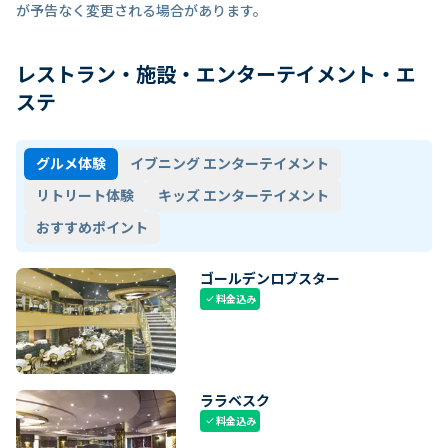
が予告なく変更される場合があります。
レストラン・施設・エンターテイメント・エ
ステ
グルメ体験
イブニング エンターテイメント
リトリート体験
キッズ エンターテイメント
おすすめポイント
ゴールデンロブスター
料金込み
check
ララベスク
料金込み
check