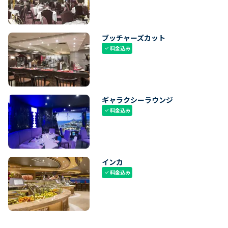
ブッチャーズカット
料金込み
check
ギャラクシーラウンジ
料金込み
check
インカ
料金込み
check