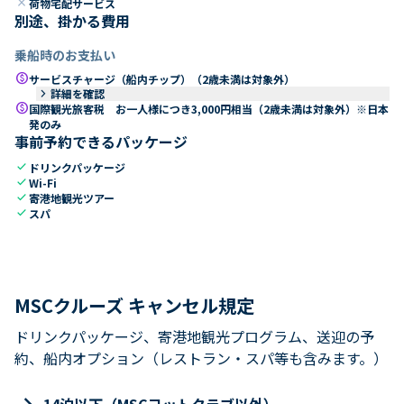
close
荷物宅配サービス
別途、掛かる費用
乗船時のお支払い
paid
サービスチャージ（船内チップ）（2歳未満は対象外）
keyboard_arrow_right
詳細を確認
paid
国際観光旅客税 お一人様につき3,000円相当（2歳未満は対象外）※日本
発のみ
事前予約できるパッケージ
check
ドリンクパッケージ
check
Wi-Fi
check
寄港地観光ツアー
check
スパ
MSCクルーズ キャンセル規定
ドリンクパッケージ、寄港地観光プログラム、送迎の予
約、船内オプション（レストラン・スパ等も含みます。）