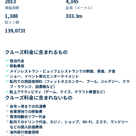
2013
4,345
乗組員数​
全長（メートル）
1,388
333.3
m
総トン数​
139,072
t
クルーズ料金に含まれるもの
check
宿泊代金
check
移動費用
check
メインレストラン・ビュッフェレストランでの朝食、昼食、夕食
check
ショー、イベント等のエンターテイメント
check
船内での施設使用料（フィットネスセンター、プール、ジャグジー、クラ
ブ・ラウンジ、図書館など）
check
船上アクティビティ（ゲーム、クイズ、クラフト教室など）
クルーズ料金に含まれないもの
close
自宅～港までの交通費
close
各寄港地での移動費
close
寄港地観光ツアー代金
close
船内でのドリンク代金、カジノ、ショップ、Wi-Fi、エステ、ランドリー
などの個人的諸費用
close
海外旅行傷害保険