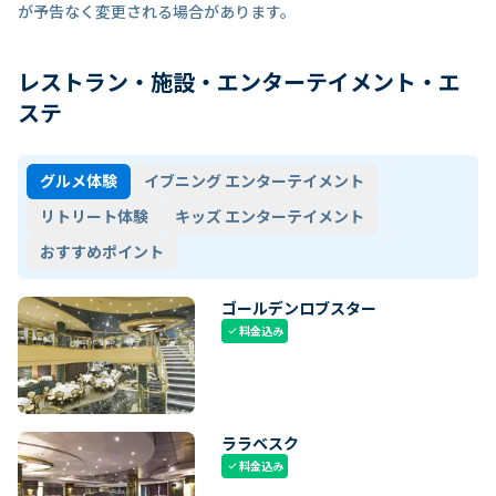
が予告なく変更される場合があります。
レストラン・施設・エンターテイメント・エ
ステ
グルメ体験
イブニング エンターテイメント
リトリート体験
キッズ エンターテイメント
おすすめポイント
ゴールデンロブスター
料金込み
check
ララベスク
料金込み
check