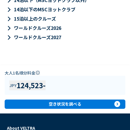
keyboard_arrow_right
14泊以下（MSCヨットクラブ以外）
keyboard_arrow_right
14泊以下のMSCヨットクラブ
keyboard_arrow_right
15泊以上のクルーズ
keyboard_arrow_right
ワールドクルーズ2026
keyboard_arrow_right
ワールドクルーズ2027
大人1名様分料金
info
124,523
-
JPY
expand_circle_right
空き状況を調べる
About VELTRA