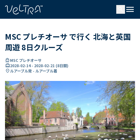
で
menu
search
い
ま
..
MSC プレチオーサ で行く 北海と英国
周遊 8日クルーズ
directions_boat
MSC プレチオーサ
card_travel
2028-02-14
-
2028-02-21
(
8日間
)
location_on
ルアーブル発 - ルアーブル着