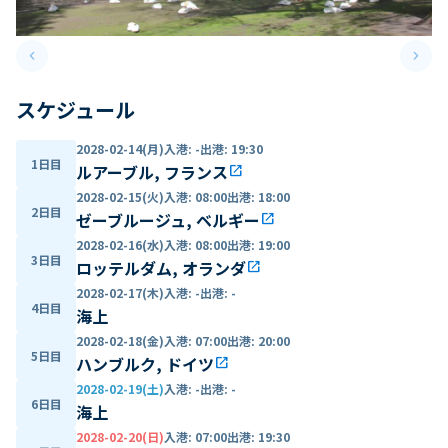
keyboard_arrow_left
keyboard_arrow_right
Previous slide
Next 
スケジュール
2028-02-14(月)
入港
:
-
出港
:
19:30
1日目
ルアーブル, フランス
open_in_new
2028-02-15(火)
入港
:
08:00
出港
:
18:00
2日目
ゼーブルージュ, ベルギー
open_in_new
2028-02-16(水)
入港
:
08:00
出港
:
19:00
3日目
ロッテルダム, オランダ
open_in_new
2028-02-17(木)
入港
:
-
出港
:
-
4日目
海上
2028-02-18(金)
入港
:
07:00
出港
:
20:00
5日目
ハンブルク, ドイツ
open_in_new
2028-02-19(土)
入港
:
-
出港
:
-
6日目
海上
2028-02-20(日)
入港
:
07:00
出港
:
19:30