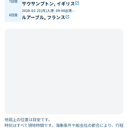
7日目
サウサンプトン, イギリス
open_in_new
2028-02-21(月)
入港
:
09:00
出港
:
-
8日目
ルアーブル, フランス
open_in_new
地図上の位置は目安です。
時刻はすべて現地時間です。海象条件や船会社の都合により、行程