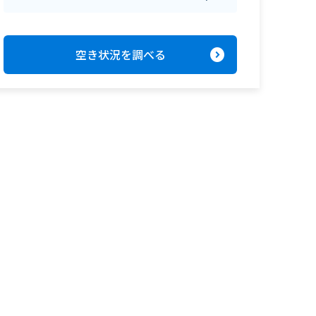
expand_circle_right
空き状況を調べる