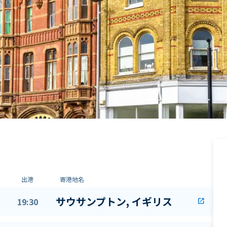
出港
寄港地名
サウサンプトン, イギリス
19:30
open_in_new