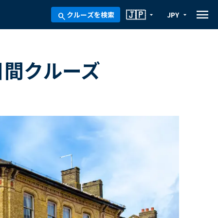
menu
🇯🇵
クルーズを検索
JPY
arrow_drop_down
arrow_drop_down
search
8日間クルーズ