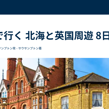
 で行く 北海と英国周遊 
サンプトン発 - サウサンプトン着