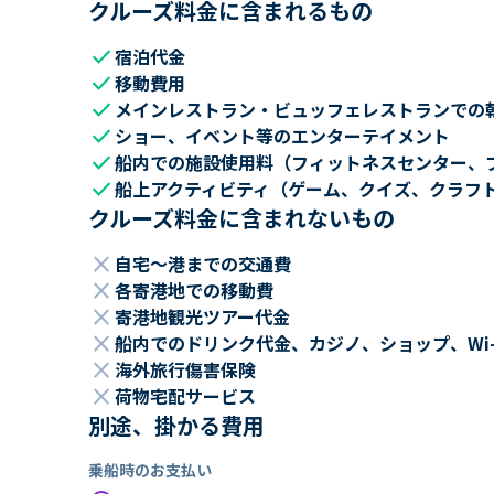
クルーズ料金に含まれるもの
check
宿泊代金
check
移動費用
check
メインレストラン・ビュッフェレストランでの
check
ショー、イベント等のエンターテイメント
check
船内での施設使用料（フィットネスセンター、
check
船上アクティビティ（ゲーム、クイズ、クラフ
クルーズ料金に含まれないもの
close
自宅～港までの交通費
close
各寄港地での移動費
close
寄港地観光ツアー代金
close
船内でのドリンク代金、カジノ、ショップ、Wi
close
海外旅行傷害保険
close
荷物宅配サービス
別途、掛かる費用
乗船時のお支払い