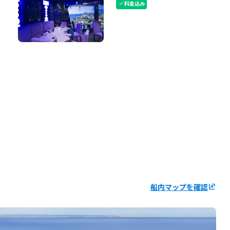
料金込み
check
船内マップを確認
ungroup