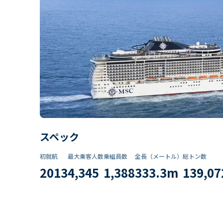
スペック
初就航
最大乗客人数
乗組員数​
全長（メートル）
総トン数​
2013
4,345
1,388
333.3
m
139,07