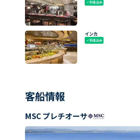
料金込み
check
インカ
料金込み
check
客船情報
MSC プレチオーサ