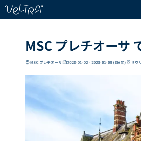
で
い
ま
..
MSC プレチオーサ
directions_boat
card_travel
location_on
MSC プレチオーサ
2028-01-02
-
2028-01-09
(
8日間
)
サウ