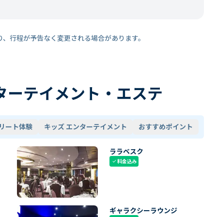
り、行程が予告なく変更される場合があります。
ターテイメント・エステ
リート体験
キッズ エンターテイメント
おすすめポイント
ララベスク
料金込み
check
ギャラクシーラウンジ