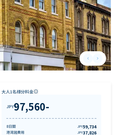
keyboard_arrow_left
keyboard_arrow_right
Previous slide
Next slide
大人1名様分料金
info
97,560
-
JPY
8日間
59,734
JPY
港湾諸費用
37,826
JPY