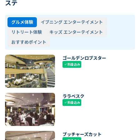
ステ
グルメ体験
イブニング エンターテイメント
リトリート体験
キッズ エンターテイメント
おすすめポイント
ゴールデンロブスター
料金込み
check
ララベスク
料金込み
check
ブッチャーズカット