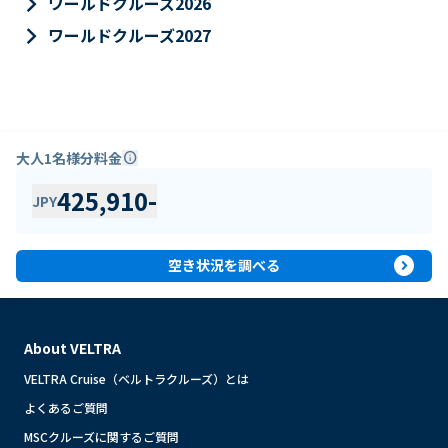
keyboard_arrow_right
ワールドクルーズ2026
keyboard_arrow_right
ワールドクルーズ2027
大人1名様分料金
info
425,910
-
JPY
expand_circle_right
空き状況を調べる
About VELTRA
VELTRA Cruise（ベルトラクルーズ）とは
よくあるご質問
MSCクルーズに関するご質問