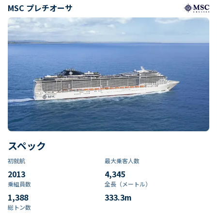
MSC プレチオーサ
スペック
初就航
最大乗客人数
2013
4,345
乗組員数​
全長（メートル）
1,388
333.3
m
総トン数​