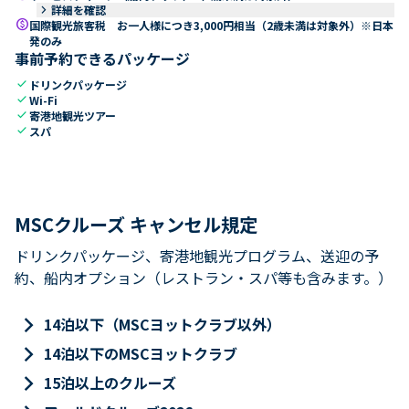
keyboard_arrow_right
詳細を確認
paid
国際観光旅客税 お一人様につき3,000円相当（2歳未満は対象外）※日本
発のみ
事前予約できるパッケージ
check
ドリンクパッケージ
check
Wi-Fi
check
寄港地観光ツアー
check
スパ
MSCクルーズ キャンセル規定
ドリンクパッケージ、寄港地観光プログラム、送迎の予
約、船内オプション（レストラン・スパ等も含みます。）
keyboard_arrow_right
14泊以下（MSCヨットクラブ以外）
keyboard_arrow_right
14泊以下のMSCヨットクラブ
keyboard_arrow_right
15泊以上のクルーズ