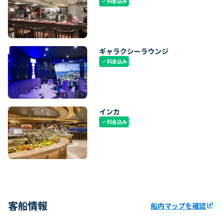
料金込み
check
ギャラクシーラウンジ
料金込み
check
インカ
料金込み
check
客船情報
船内マップを確認
ungroup