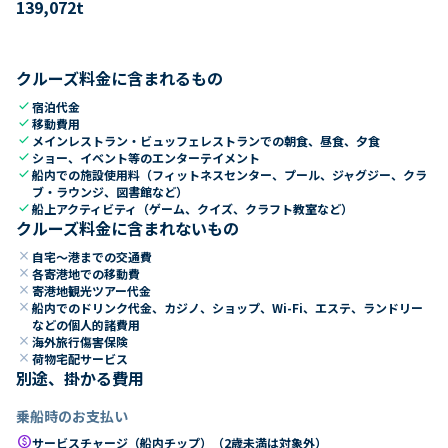
139,072
t
クルーズ料金に含まれるもの
check
宿泊代金
check
移動費用
check
メインレストラン・ビュッフェレストランでの朝食、昼食、夕食
check
ショー、イベント等のエンターテイメント
check
船内での施設使用料（フィットネスセンター、プール、ジャグジー、クラ
ブ・ラウンジ、図書館など）
check
船上アクティビティ（ゲーム、クイズ、クラフト教室など）
クルーズ料金に含まれないもの
close
自宅～港までの交通費
close
各寄港地での移動費
close
寄港地観光ツアー代金
close
船内でのドリンク代金、カジノ、ショップ、Wi-Fi、エステ、ランドリー
などの個人的諸費用
close
海外旅行傷害保険
close
荷物宅配サービス
別途、掛かる費用
乗船時のお支払い
paid
サービスチャージ（船内チップ）（2歳未満は対象外）