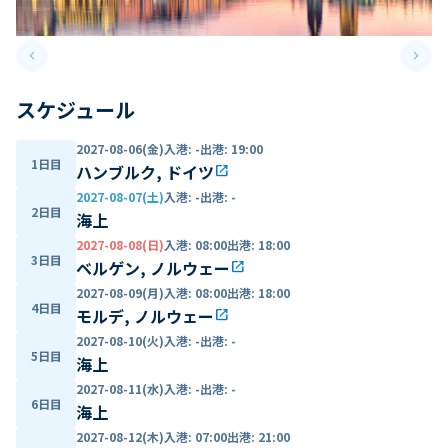
keyboard_arrow_left
keyboard_arrow_right
Previous slide
Next 
スケジュール
2027-08-06(金)
入港
:
-
出港
:
19:00
1日目
ハンブルク, ドイツ
open_in_new
2027-08-07(土)
入港
:
-
出港
:
-
2日目
海上
2027-08-08(日)
入港
:
08:00
出港
:
18:00
3日目
ベルゲン, ノルウェー
open_in_new
2027-08-09(月)
入港
:
08:00
出港
:
18:00
4日目
モルデ, ノルウェー
open_in_new
2027-08-10(火)
入港
:
-
出港
:
-
5日目
海上
2027-08-11(水)
入港
:
-
出港
:
-
6日目
海上
2027-08-12(木)
入港
:
07:00
出港
:
21:00