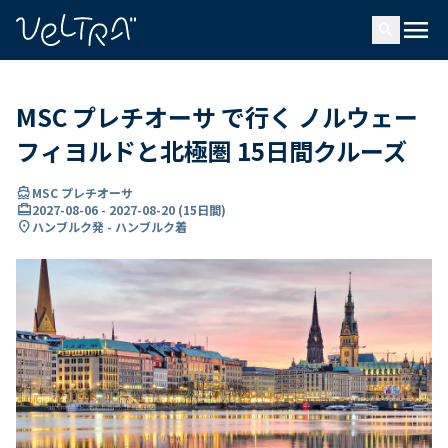
で
menu
search
い
ま
..
MSC プレチオーサ で行く ノルウェー
フィヨルドと北極圏 15日間クルーズ
directions_boat
MSC プレチオーサ
card_travel
2027-08-06
-
2027-08-20
(
15日間
)
location_on
ハンブルク発 - ハンブルク着