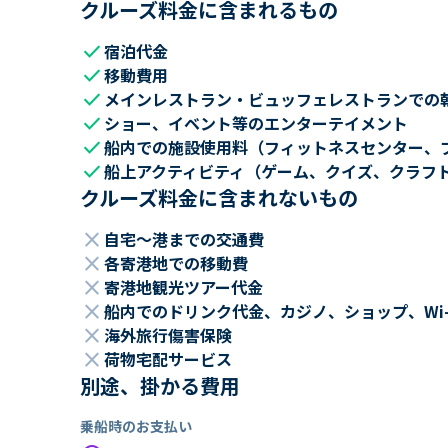
クルーズ料金に含まれるもの
check
宿泊代金
check
移動費用
check
メインレストラン・ビュッフェレストランでの
check
ショー、イベント等のエンターテイメント
check
船内での施設使用料（フィットネスセンター、
check
船上アクティビティ（ゲーム、クイズ、クラフ
クルーズ料金に含まれないもの
close
自宅～港までの交通費
close
各寄港地での移動費
close
寄港地観光ツアー代金
close
船内でのドリンク代金、カジノ、ショップ、Wi
close
海外旅行傷害保険
close
荷物宅配サービス
別途、掛かる費用
乗船時のお支払い