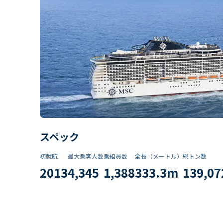
スペック
初就航
最大乗客人数
乗組員数​
全長（メートル）
総トン数​
2013
4,345
1,388
333.3
m
139,07