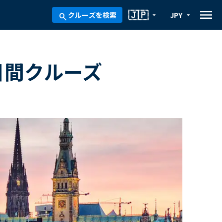
menu
🇯🇵
クルーズを検索
JPY
arrow_drop_down
arrow_drop_down
search
8日間クルーズ