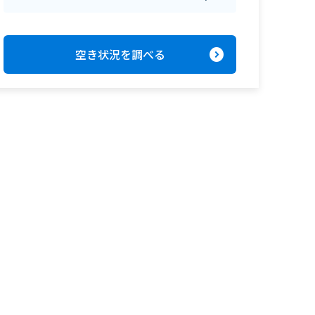
expand_circle_right
空き状況を調べる