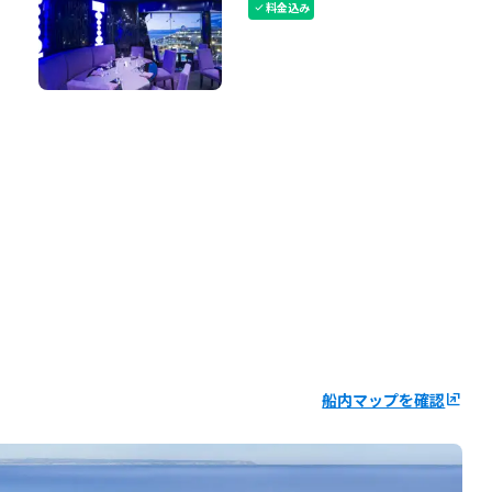
料金込み
check
船内マップを確認
ungroup