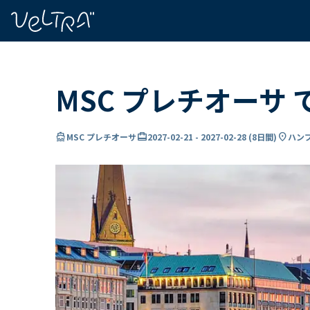
で
い
ま
..
MSC プレチオーサ
directions_boat
card_travel
location_on
MSC プレチオーサ
2027-02-21
-
2027-02-28
(
8日間
)
ハンブ