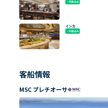
料金込み
check
インカ
料金込み
check
客船情報
MSC プレチオーサ