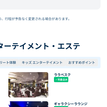
り、行程が予告なく変更される場合があります。
ターテイメント・エステ
リート体験
キッズ エンターテイメント
おすすめポイント
ララベスク
料金込み
check
ギャラクシーラウンジ