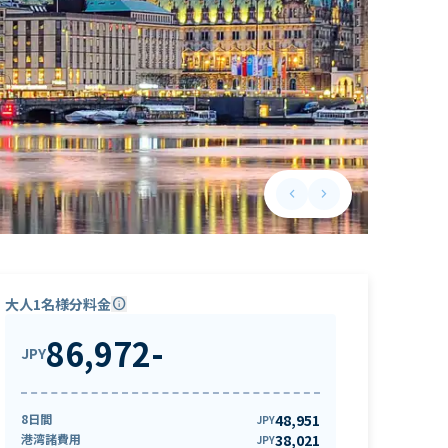
keyboard_arrow_left
keyboard_arrow_right
Previous slide
Next slide
大人1名様分料金
info
86,972
-
JPY
8日間
48,951
JPY
港湾諸費用
38,021
JPY