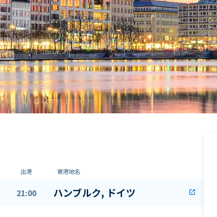
出港
寄港地名
ハンブルク, ドイツ
21:00
open_in_new