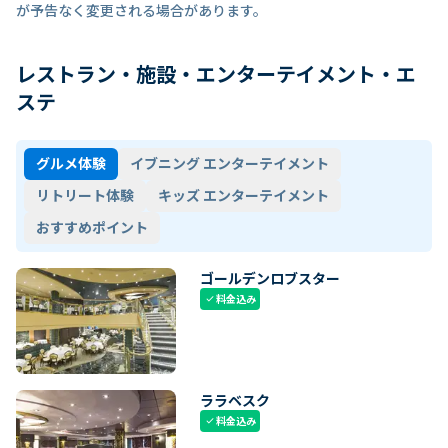
が予告なく変更される場合があります。
レストラン・施設・エンターテイメント・エ
ステ
グルメ体験
イブニング エンターテイメント
リトリート体験
キッズ エンターテイメント
おすすめポイント
ゴールデンロブスター
料金込み
check
ララベスク
料金込み
check