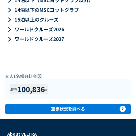
keyboard_arrow_right
14泊以下（MSCヨットクラブ以外）
keyboard_arrow_right
14泊以下のMSCヨットクラブ
keyboard_arrow_right
15泊以上のクルーズ
keyboard_arrow_right
ワールドクルーズ2026
keyboard_arrow_right
ワールドクルーズ2027
大人1名様分料金
info
100,836
-
JPY
expand_circle_right
空き状況を調べる
About VELTRA