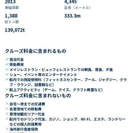
2013
4,345
乗組員数​
全長（メートル）
1,388
333.3
m
総トン数​
139,072
t
クルーズ料金に含まれるもの
check
宿泊代金
check
移動費用
check
メインレストラン・ビュッフェレストランでの朝食、昼食、夕食
check
ショー、イベント等のエンターテイメント
check
船内での施設使用料（フィットネスセンター、プール、ジャグジー、クラ
ブ・ラウンジ、図書館など）
check
船上アクティビティ（ゲーム、クイズ、クラフト教室など）
クルーズ料金に含まれないもの
close
自宅～港までの交通費
close
各寄港地での移動費
close
寄港地観光ツアー代金
close
船内でのドリンク代金、カジノ、ショップ、Wi-Fi、エステ、ランドリー
などの個人的諸費用
close
海外旅行傷害保険