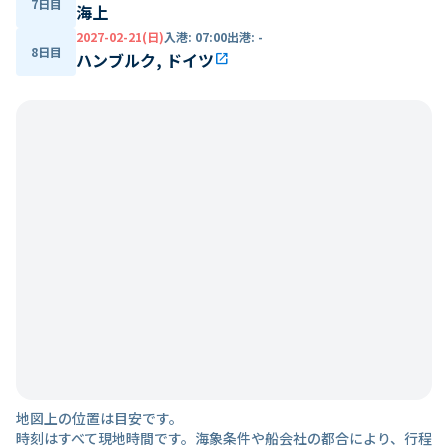
7日目
海上
2027-02-21(日)
入港
:
07:00
出港
:
-
8日目
ハンブルク, ドイツ
open_in_new
地図上の位置は目安です。
時刻はすべて現地時間です。海象条件や船会社の都合により、行程