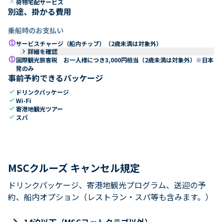
close
荷物宅配サービス
別途、掛かる費用
乗船時のお支払い
paid
サービスチャージ（船内チップ）（2歳未満は対象外）
keyboard_arrow_right
詳細を確認
paid
国際観光旅客税 お一人様につき3,000円相当（2歳未満は対象外）※日本
発のみ
事前予約できるパッケージ
check
ドリンクパッケージ
check
Wi-Fi
check
寄港地観光ツアー
check
スパ
MSCクルーズ キャンセル規定
ドリンクパッケージ、寄港地観光プログラム、送迎の予
約、船内オプション（レストラン・スパ等も含みます。）