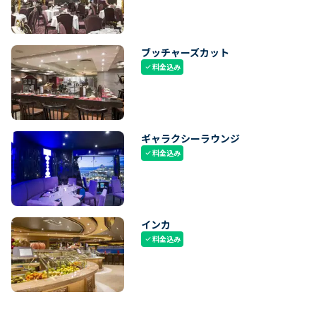
ブッチャーズカット
料金込み
check
ギャラクシーラウンジ
料金込み
check
インカ
料金込み
check