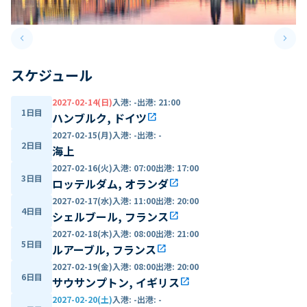
keyboard_arrow_left
keyboard_arrow_right
Previous slide
Next 
スケジュール
2027-02-14(日)
入港
:
-
出港
:
21:00
1日目
ハンブルク, ドイツ
open_in_new
2027-02-15(月)
入港
:
-
出港
:
-
2日目
海上
2027-02-16(火)
入港
:
07:00
出港
:
17:00
3日目
ロッテルダム, オランダ
open_in_new
2027-02-17(水)
入港
:
11:00
出港
:
20:00
4日目
シェルブール, フランス
open_in_new
2027-02-18(木)
入港
:
08:00
出港
:
21:00
5日目
ルアーブル, フランス
open_in_new
2027-02-19(金)
入港
:
08:00
出港
:
20:00
6日目
サウサンプトン, イギリス
open_in_new
2027-02-20(土)
入港
:
-
出港
:
-