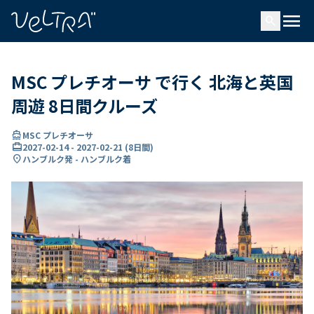
で
menu
search
い
ま
..
MSC プレチオーサ で行く 北海と英国
周遊 8日間クルーズ
directions_boat
MSC プレチオーサ
card_travel
2027-02-14
-
2027-02-21
(
8日間
)
location_on
ハンブルク発 - ハンブルク着