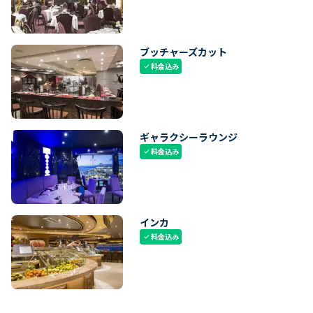
ブッチャーズカット
料金込み
check
ギャラクシーラウンジ
料金込み
check
インカ
料金込み
check