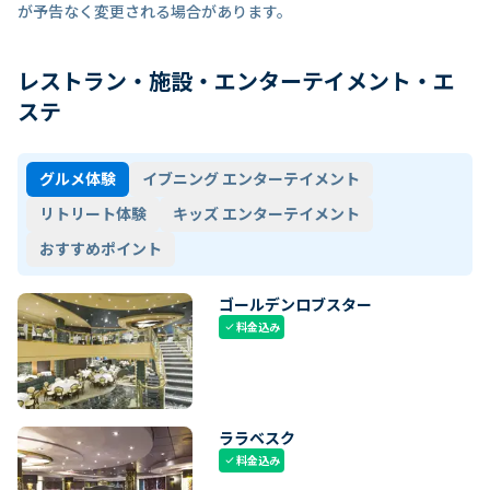
が予告なく変更される場合があります。
レストラン・施設・エンターテイメント・エ
ステ
グルメ体験
イブニング エンターテイメント
リトリート体験
キッズ エンターテイメント
おすすめポイント
ゴールデンロブスター
料金込み
check
ララベスク
料金込み
check