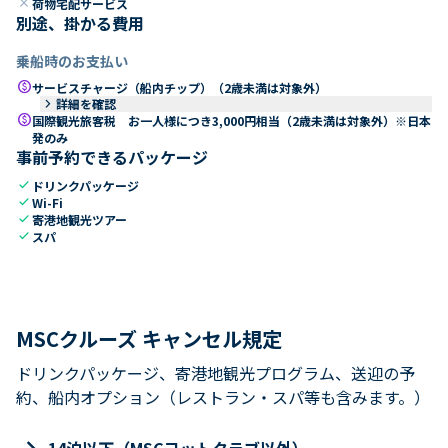
close
荷物宅配サービス
別途、掛かる費用
乗船時のお支払い
paid
サービスチャージ（船内チップ）（2歳未満は対象外）
keyboard_arrow_right
詳細を確認
paid
国際観光旅客税 お一人様につき3,000円相当（2歳未満は対象外）※日本
発のみ
事前予約できるパッケージ
check
ドリンクパッケージ
check
Wi-Fi
check
寄港地観光ツアー
check
スパ
MSCクルーズ キャンセル規定
ドリンクパッケージ、寄港地観光プログラム、送迎の予
約、船内オプション（レストラン・スパ等も含みます。）