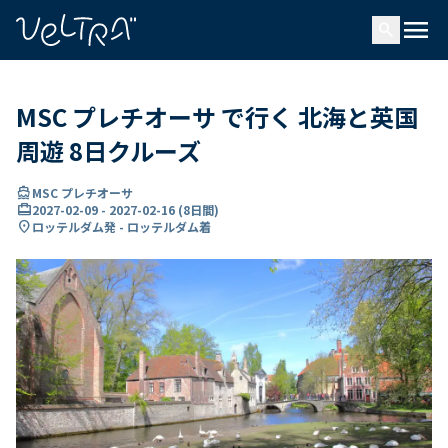
で
menu
search
い
ま
..
MSC プレチオーサ で行く 北海と英国
周遊 8日クルーズ
directions_boat
MSC プレチオーサ
card_travel
2027-02-09
-
2027-02-16
(
8日間
)
location_on
ロッテルダム発 - ロッテルダム着