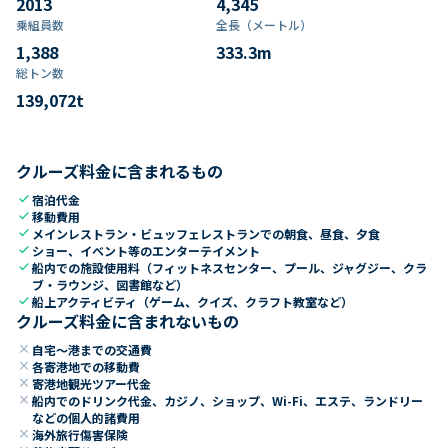
2013
4,345
乗組員数​
全長（メートル）
1,388
333.3
m
総トン数​
139,072
t
クルーズ料金に含まれるもの
check
宿泊代金
check
移動費用
check
メインレストラン・ビュッフェレストランでの朝食、昼食、夕食
check
ショー、イベント等のエンターテイメント
check
船内での施設使用料（フィットネスセンター、プール、ジャグジー、クラ
ブ・ラウンジ、図書館など）
check
船上アクティビティ（ゲーム、クイズ、クラフト教室など）
クルーズ料金に含まれないもの
close
自宅～港までの交通費
close
各寄港地での移動費
close
寄港地観光ツアー代金
close
船内でのドリンク代金、カジノ、ショップ、Wi-Fi、エステ、ランドリー
などの個人的諸費用
close
海外旅行傷害保険