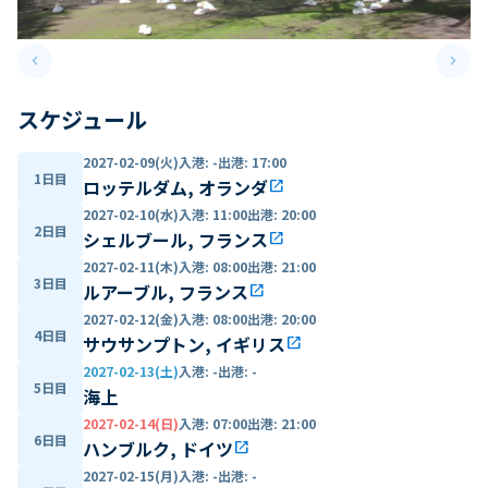
keyboard_arrow_left
keyboard_arrow_right
Previous slide
Next 
スケジュール
2027-02-09(火)
入港
:
-
出港
:
17:00
1日目
ロッテルダム, オランダ
open_in_new
2027-02-10(水)
入港
:
11:00
出港
:
20:00
2日目
シェルブール, フランス
open_in_new
2027-02-11(木)
入港
:
08:00
出港
:
21:00
3日目
ルアーブル, フランス
open_in_new
2027-02-12(金)
入港
:
08:00
出港
:
20:00
4日目
サウサンプトン, イギリス
open_in_new
2027-02-13(土)
入港
:
-
出港
:
-
5日目
海上
2027-02-14(日)
入港
:
07:00
出港
:
21:00
6日目
ハンブルク, ドイツ
open_in_new
2027-02-15(月)
入港
:
-
出港
:
-