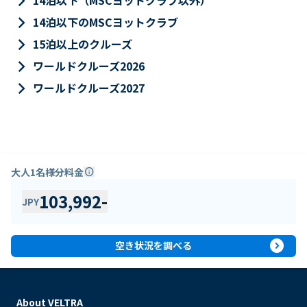
keyboard_arrow_right
14泊以下（MSCヨットクラブ以外）
keyboard_arrow_right
14泊以下のMSCヨットクラブ
keyboard_arrow_right
15泊以上のクルーズ
keyboard_arrow_right
ワールドクルーズ2026
keyboard_arrow_right
ワールドクルーズ2027
大人1名様分料金
info
103,992
-
JPY
expand_circle_right
空き状況を調べる
About VELTRA