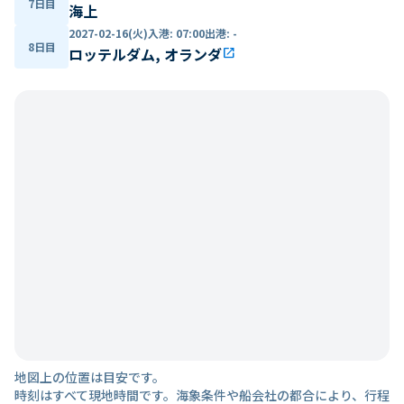
7日目
海上
2027-02-16(火)
入港
:
07:00
出港
:
-
8日目
ロッテルダム, オランダ
open_in_new
地図上の位置は目安です。
時刻はすべて現地時間です。海象条件や船会社の都合により、行程