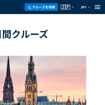
menu
🇯🇵
クルーズを検索
JPY
arrow_drop_down
arrow_drop_down
search
8日間クルーズ