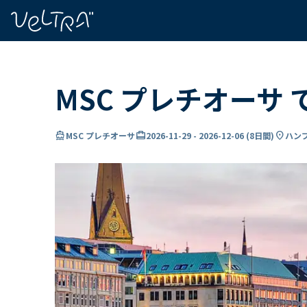
で
い
ま
..
MSC プレチオーサ
directions_boat
card_travel
location_on
MSC プレチオーサ
2026-11-29
-
2026-12-06
(
8日間
)
ハンブ