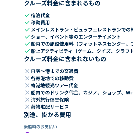
クルーズ料金に含まれるもの
check
宿泊代金
check
移動費用
check
メインレストラン・ビュッフェレストランでの
check
ショー、イベント等のエンターテイメント
check
船内での施設使用料（フィットネスセンター、
check
船上アクティビティ（ゲーム、クイズ、クラフ
クルーズ料金に含まれないもの
close
自宅～港までの交通費
close
各寄港地での移動費
close
寄港地観光ツアー代金
close
船内でのドリンク代金、カジノ、ショップ、Wi
close
海外旅行傷害保険
close
荷物宅配サービス
別途、掛かる費用
乗船時のお支払い