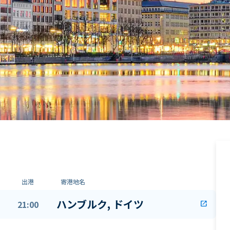
出港
寄港地名
ハンブルク, ドイツ
21:00
open_in_new