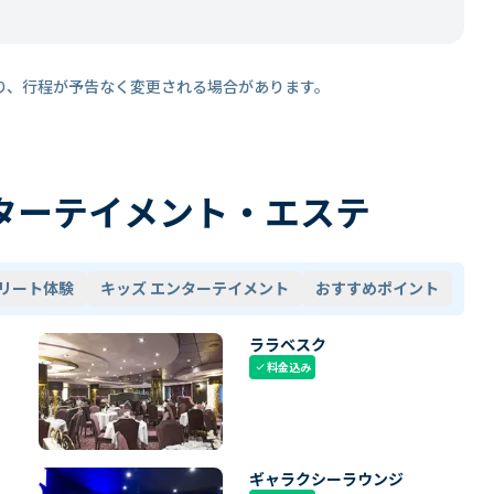
り、行程が予告なく変更される場合があります。
ターテイメント・エステ
リート体験
キッズ エンターテイメント
おすすめポイント
ララベスク
料金込み
check
ギャラクシーラウンジ