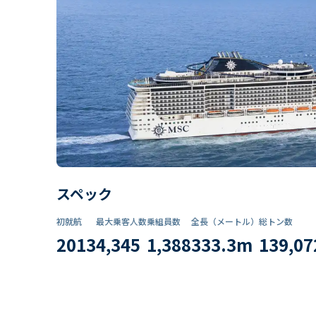
スペック
初就航
最大乗客人数
乗組員数​
全長（メートル）
総トン数​
2013
4,345
1,388
333.3
m
139,07