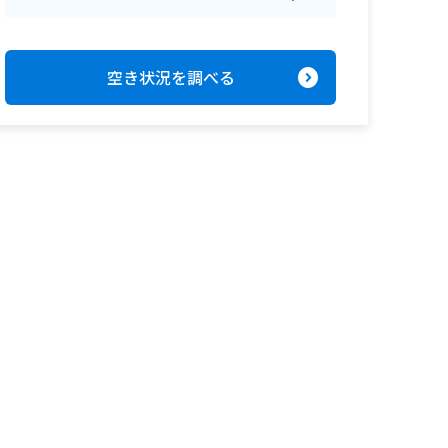
expand_circle_right
空き状況を調べる