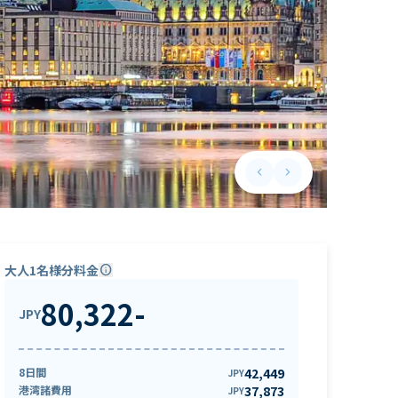
keyboard_arrow_left
keyboard_arrow_right
Previous slide
Next slide
大人1名様分料金
info
80,322
-
JPY
8日間
42,449
JPY
港湾諸費用
37,873
JPY