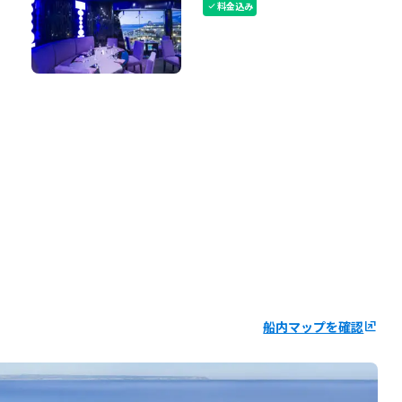
料金込み
check
船内マップを確認
ungroup