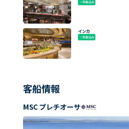
料金込み
check
インカ
料金込み
check
客船情報
MSC プレチオーサ