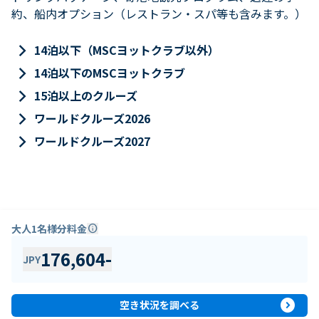
約、船内オプション（レストラン・スパ等も含みます。）
keyboard_arrow_right
14泊以下（MSCヨットクラブ以外）
keyboard_arrow_right
14泊以下のMSCヨットクラブ
keyboard_arrow_right
15泊以上のクルーズ
keyboard_arrow_right
ワールドクルーズ2026
keyboard_arrow_right
ワールドクルーズ2027
大人1名様分料金
info
176,604
-
JPY
expand_circle_right
空き状況を調べる