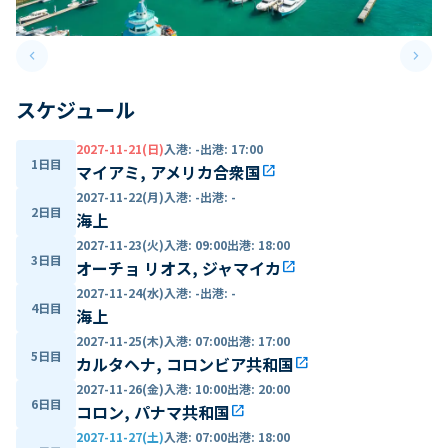
keyboard_arrow_left
keyboard_arrow_right
Previous slide
Next 
スケジュール
2027-11-21(日)
入港
:
-
出港
:
17:00
1日目
マイアミ, アメリカ合衆国
open_in_new
2027-11-22(月)
入港
:
-
出港
:
-
2日目
海上
2027-11-23(火)
入港
:
09:00
出港
:
18:00
3日目
オーチョ リオス, ジャマイカ
open_in_new
2027-11-24(水)
入港
:
-
出港
:
-
4日目
海上
2027-11-25(木)
入港
:
07:00
出港
:
17:00
5日目
カルタヘナ, コロンビア共和国
open_in_new
2027-11-26(金)
入港
:
10:00
出港
:
20:00
6日目
コロン, パナマ共和国
open_in_new
2027-11-27(土)
入港
:
07:00
出港
:
18:00