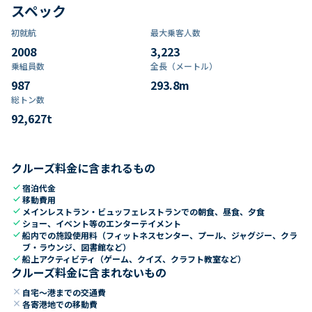
スペック
初就航
最大乗客人数
2008
3,223
乗組員数​
全長（メートル）
987
293.8
m
総トン数​
92,627
t
クルーズ料金に含まれるもの
check
宿泊代金
check
移動費用
check
メインレストラン・ビュッフェレストランでの朝食、昼食、夕食
check
ショー、イベント等のエンターテイメント
check
船内での施設使用料（フィットネスセンター、プール、ジャグジー、クラ
ブ・ラウンジ、図書館など）
check
船上アクティビティ（ゲーム、クイズ、クラフト教室など）
クルーズ料金に含まれないもの
close
自宅～港までの交通費
close
各寄港地での移動費