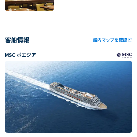
客船情報
船内マップを確認
ungroup
MSC ポエジア