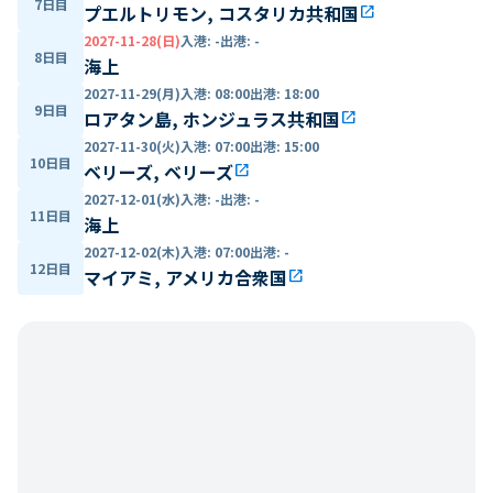
7日目
プエルトリモン, コスタリカ共和国
open_in_new
2027-11-28(日)
入港
:
-
出港
:
-
8日目
海上
2027-11-29(月)
入港
:
08:00
出港
:
18:00
9日目
ロアタン島, ホンジュラス共和国
open_in_new
2027-11-30(火)
入港
:
07:00
出港
:
15:00
10日目
ベリーズ, ベリーズ
open_in_new
2027-12-01(水)
入港
:
-
出港
:
-
11日目
海上
2027-12-02(木)
入港
:
07:00
出港
:
-
12日目
マイアミ, アメリカ合衆国
open_in_new