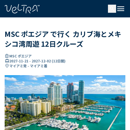
で
menu
search
い
ま
..
MSC ポエジア で行く カリブ海とメキ
シコ湾周遊 12日クルーズ
directions_boat
MSC ポエジア
card_travel
2027-11-21
-
2027-12-02
(
12日間
)
location_on
マイアミ発 - マイアミ着