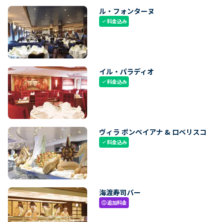
ル・フォンターヌ
料金込み
check
イル・パラディオ
料金込み
check
ヴィラ ポンペイアナ & ロベリスコ
料金込み
check
海渡寿司バー
追加料金
paid