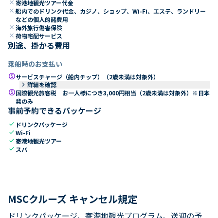
close
寄港地観光ツアー代金
close
船内でのドリンク代金、カジノ、ショップ、Wi-Fi、エステ、ランドリー
などの個人的諸費用
close
海外旅行傷害保険
close
荷物宅配サービス
別途、掛かる費用
乗船時のお支払い
paid
サービスチャージ（船内チップ）（2歳未満は対象外）
keyboard_arrow_right
詳細を確認
paid
国際観光旅客税 お一人様につき3,000円相当（2歳未満は対象外）※日本
発のみ
事前予約できるパッケージ
check
ドリンクパッケージ
check
Wi-Fi
check
寄港地観光ツアー
check
スパ
MSCクルーズ キャンセル規定
ドリンクパッケージ、寄港地観光プログラム、送迎の予