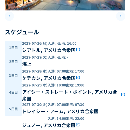
keyboard_arrow_left
keyboard_arrow_right
Previous slide
Next 
スケジュール
2027-07-26(月)
入港
:
-
出港
:
16:00
1日目
シアトル, アメリカ合衆国
open_in_new
2027-07-27(火)
入港
:
-
出港
:
-
2日目
海上
2027-07-28(水)
入港
:
07:00
出港
:
17:00
3日目
ケチカン, アメリカ合衆国
open_in_new
2027-07-29(木)
入港
:
10:00
出港
:
19:00
アイシー・ストレート・ポイント, アメリカ合
4日目
open_in_new
衆国
2027-07-30(金)
入港
:
07:00
出港
:
07:30
5日目
トレイシー・アーム, アメリカ合衆国
入港
:
14:00
出港
:
22:00
ジュノー, アメリカ合衆国
open_in_new