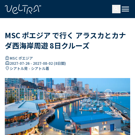
で
menu
search
い
ま
..
MSC ポエジア で行く アラスカとカナ
ダ西海岸周遊 8日クルーズ
directions_boat
MSC ポエジア
card_travel
2027-07-26
-
2027-08-02
(
8日間
)
location_on
シアトル発 - シアトル着