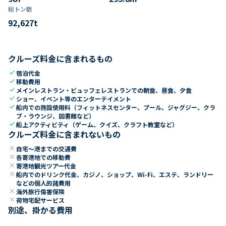
総トン数​
92,627
t
クルーズ料金に含まれるもの
check
宿泊代金
check
移動費用
check
メインレストラン・ビュッフェレストランでの朝食、昼食、夕食
check
ショー、イベント等のエンターテイメント
check
船内での施設使用料（フィットネスセンター、プール、ジャグジー、クラ
ブ・ラウンジ、図書館など）
check
船上アクティビティ（ゲーム、クイズ、クラフト教室など）
クルーズ料金に含まれないもの
close
自宅～港までの交通費
close
各寄港地での移動費
close
寄港地観光ツアー代金
close
船内でのドリンク代金、カジノ、ショップ、Wi-Fi、エステ、ランドリー
などの個人的諸費用
close
海外旅行傷害保険
close
荷物宅配サービス
別途、掛かる費用