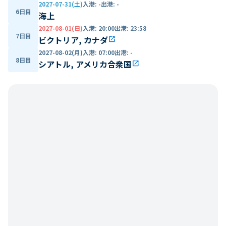
2027-07-31(土)
入港
:
-
出港
:
-
6日目
海上
2027-08-01(日)
入港
:
20:00
出港
:
23:58
7日目
ビクトリア, カナダ
open_in_new
2027-08-02(月)
入港
:
07:00
出港
:
-
8日目
シアトル, アメリカ合衆国
open_in_new