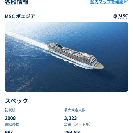
客船情報
船内マップを確認
ungroup
MSC ポエジア
スペック
初就航
最大乗客人数
2008
3,223
乗組員数​
全長（メートル）
987
293.8
m