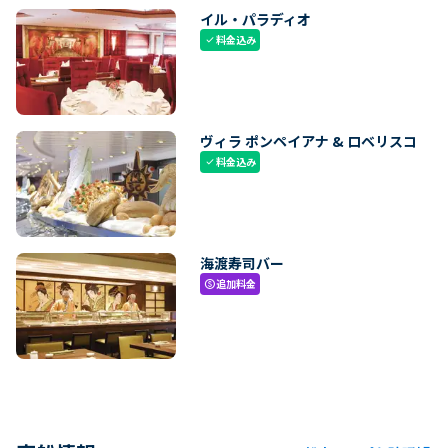
イル・パラディオ
料金込み
check
ヴィラ ポンペイアナ & ロベリスコ
料金込み
check
海渡寿司バー
追加料金
paid