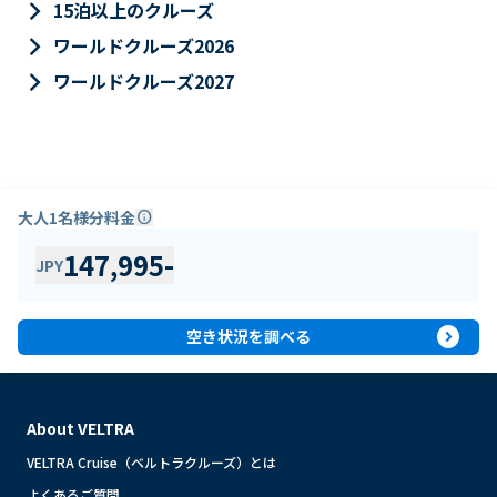
keyboard_arrow_right
15泊以上のクルーズ
keyboard_arrow_right
ワールドクルーズ2026
keyboard_arrow_right
ワールドクルーズ2027
大人1名様分料金
info
147,995
-
JPY
expand_circle_right
空き状況を調べる
About VELTRA
VELTRA Cruise（ベルトラクルーズ）とは
よくあるご質問