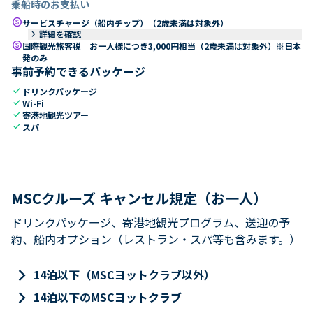
乗船時のお支払い
paid
サービスチャージ（船内チップ）（2歳未満は対象外）
keyboard_arrow_right
詳細を確認
paid
国際観光旅客税 お一人様につき3,000円相当（2歳未満は対象外）※日本
発のみ
事前予約できるパッケージ
check
ドリンクパッケージ
check
Wi-Fi
check
寄港地観光ツアー
check
スパ
MSCクルーズ キャンセル規定（お一人）
ドリンクパッケージ、寄港地観光プログラム、送迎の予
約、船内オプション（レストラン・スパ等も含みます。）
keyboard_arrow_right
14泊以下（MSCヨットクラブ以外）
keyboard_arrow_right
14泊以下のMSCヨットクラブ