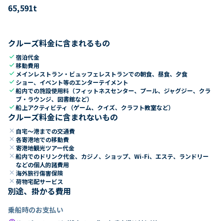
65,591
t
クルーズ料金に含まれるもの
check
宿泊代金
check
移動費用
check
メインレストラン・ビュッフェレストランでの朝食、昼食、夕食
check
ショー、イベント等のエンターテイメント
check
船内での施設使用料（フィットネスセンター、プール、ジャグジー、クラ
ブ・ラウンジ、図書館など）
check
船上アクティビティ（ゲーム、クイズ、クラフト教室など）
クルーズ料金に含まれないもの
close
自宅～港までの交通費
close
各寄港地での移動費
close
寄港地観光ツアー代金
close
船内でのドリンク代金、カジノ、ショップ、Wi-Fi、エステ、ランドリー
などの個人的諸費用
close
海外旅行傷害保険
close
荷物宅配サービス
別途、掛かる費用
乗船時のお支払い