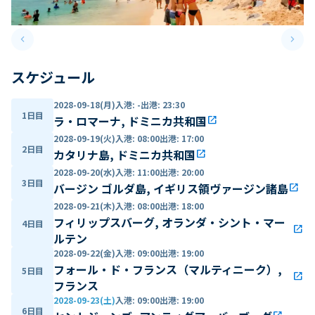
keyboard_arrow_left
keyboard_arrow_right
Previous slide
Next 
スケジュール
2028-09-18(月)
入港
:
-
出港
:
23:30
1日目
ラ・ロマーナ, ドミニカ共和国
open_in_new
2028-09-19(火)
入港
:
08:00
出港
:
17:00
2日目
カタリナ島, ドミニカ共和国
open_in_new
2028-09-20(水)
入港
:
11:00
出港
:
20:00
3日目
バージン ゴルダ島, イギリス領ヴァージン諸島
open_in_new
2028-09-21(木)
入港
:
08:00
出港
:
18:00
フィリップスバーグ, オランダ・シント・マー
4日目
open_in_new
ルテン
2028-09-22(金)
入港
:
09:00
出港
:
19:00
フォール・ド・フランス（マルティニーク）,
5日目
open_in_new
フランス
2028-09-23(土)
入港
:
09:00
出港
:
19:00
6日目