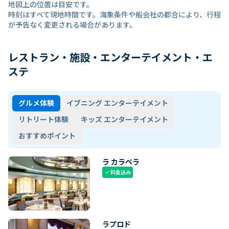
地図上の位置は目安です。
時刻はすべて現地時間です。海象条件や船会社の都合により、行程
が予告なく変更される場合があります。
レストラン・施設・エンターテイメント・エ
ステ
グルメ体験
イブニング エンターテイメント
リトリート体験
キッズ エンターテイメント
おすすめポイント
ラ カラベラ
料金込み
check
ラプロド