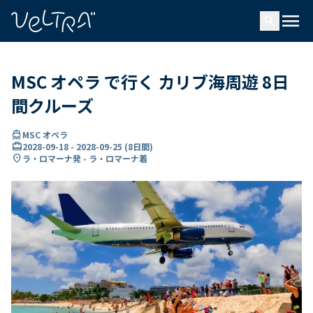
で
menu
search
い
ま
..
MSC オペラ で行く カリブ海周遊 8日
間クルーズ
directions_boat
MSC オペラ
card_travel
2028-09-18
-
2028-09-25
(
8日間
)
location_on
ラ・ロマーナ発 - ラ・ロマーナ着