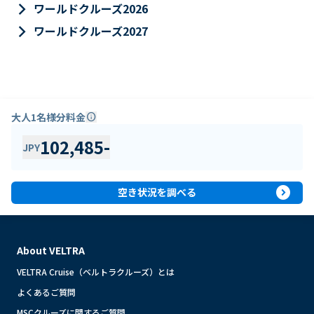
keyboard_arrow_right
ワールドクルーズ2026
keyboard_arrow_right
ワールドクルーズ2027
大人1名様分料金
info
102,485
-
JPY
expand_circle_right
空き状況を調べる
About VELTRA
VELTRA Cruise（ベルトラクルーズ）とは
よくあるご質問
MSCクルーズに関するご質問