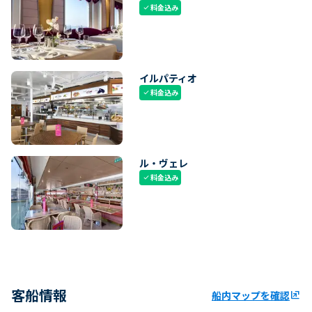
料金込み
check
イルパティオ
料金込み
check
ル・ヴェレ
料金込み
check
客船情報
船内マップを確認
ungroup