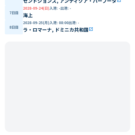
セントジョンズ, アンティグア・バーブーダ
open_in_new
2028-09-24(日)
入港
:
-
出港
:
-
7日目
海上
2028-09-25(月)
入港
:
08:00
出港
:
-
8日目
ラ・ロマーナ, ドミニカ共和国
open_in_new