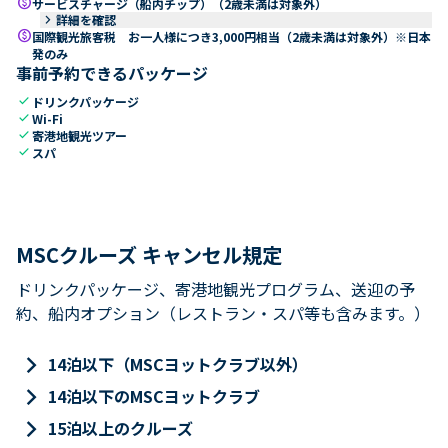
paid
サービスチャージ（船内チップ）（2歳未満は対象外）
keyboard_arrow_right
詳細を確認
paid
国際観光旅客税 お一人様につき3,000円相当（2歳未満は対象外）※日本
発のみ
事前予約できるパッケージ
check
ドリンクパッケージ
check
Wi-Fi
check
寄港地観光ツアー
check
スパ
MSCクルーズ キャンセル規定
ドリンクパッケージ、寄港地観光プログラム、送迎の予
約、船内オプション（レストラン・スパ等も含みます。）
keyboard_arrow_right
14泊以下（MSCヨットクラブ以外）
keyboard_arrow_right
14泊以下のMSCヨットクラブ
keyboard_arrow_right
15泊以上のクルーズ