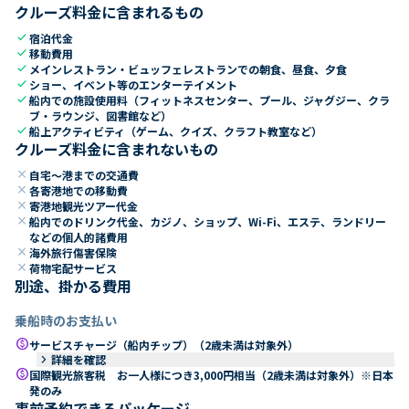
クルーズ料金に含まれるもの
check
宿泊代金
check
移動費用
check
メインレストラン・ビュッフェレストランでの朝食、昼食、夕食
check
ショー、イベント等のエンターテイメント
check
船内での施設使用料（フィットネスセンター、プール、ジャグジー、クラ
ブ・ラウンジ、図書館など）
check
船上アクティビティ（ゲーム、クイズ、クラフト教室など）
クルーズ料金に含まれないもの
close
自宅～港までの交通費
close
各寄港地での移動費
close
寄港地観光ツアー代金
close
船内でのドリンク代金、カジノ、ショップ、Wi-Fi、エステ、ランドリー
などの個人的諸費用
close
海外旅行傷害保険
close
荷物宅配サービス
別途、掛かる費用
乗船時のお支払い
paid
サービスチャージ（船内チップ）（2歳未満は対象外）
keyboard_arrow_right
詳細を確認
paid
国際観光旅客税 お一人様につき3,000円相当（2歳未満は対象外）※日本
発のみ
事前予約できるパッケージ