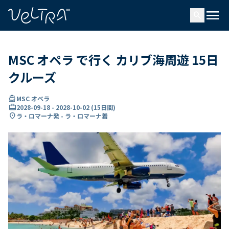
で
menu
search
い
ま
..
MSC オペラ で行く カリブ海周遊 15日
クルーズ
directions_boat
MSC オペラ
card_travel
2028-09-18
-
2028-10-02
(
15日間
)
location_on
ラ・ロマーナ発 - ラ・ロマーナ着