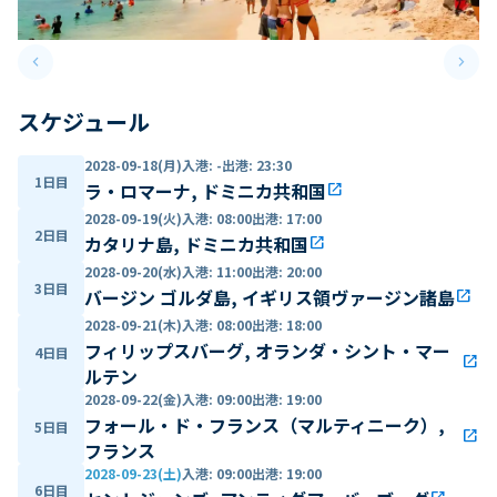
keyboard_arrow_left
keyboard_arrow_right
Previous slide
Next 
スケジュール
2028-09-18(月)
入港
:
-
出港
:
23:30
1日目
ラ・ロマーナ, ドミニカ共和国
open_in_new
2028-09-19(火)
入港
:
08:00
出港
:
17:00
2日目
カタリナ島, ドミニカ共和国
open_in_new
2028-09-20(水)
入港
:
11:00
出港
:
20:00
3日目
バージン ゴルダ島, イギリス領ヴァージン諸島
open_in_new
2028-09-21(木)
入港
:
08:00
出港
:
18:00
フィリップスバーグ, オランダ・シント・マー
4日目
open_in_new
ルテン
2028-09-22(金)
入港
:
09:00
出港
:
19:00
フォール・ド・フランス（マルティニーク）,
5日目
open_in_new
フランス
2028-09-23(土)
入港
:
09:00
出港
:
19:00
6日目