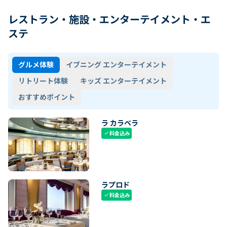
レストラン・施設・エンターテイメント・エ
ステ
グルメ体験
イブニング エンターテイメント
リトリート体験
キッズ エンターテイメント
おすすめポイント
ラ カラベラ
料金込み
check
ラプロド
料金込み
check