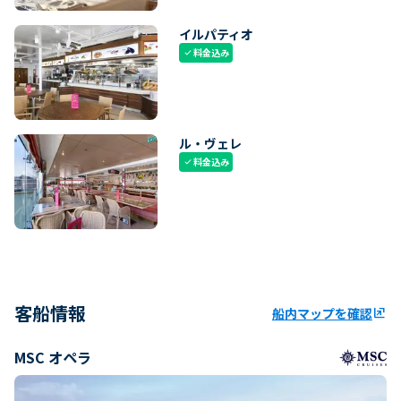
イルパティオ
料金込み
check
ル・ヴェレ
料金込み
check
客船情報
船内マップを確認
ungroup
MSC オペラ