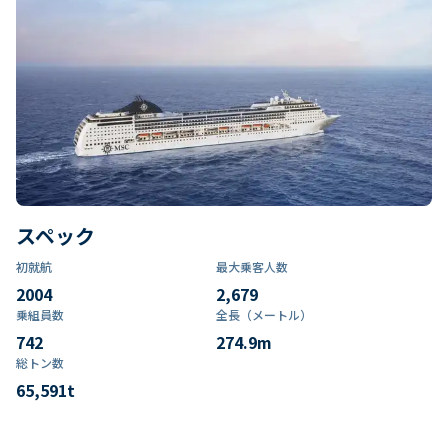
スペック
初就航
最大乗客人数
2004
2,679
乗組員数​
全長（メートル）
742
274.9
m
総トン数​
65,591
t