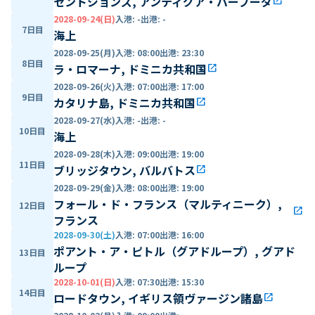
セントジョンズ, アンティグア・バーブーダ
open_in_new
2028-09-24(日)
入港
:
-
出港
:
-
7日目
海上
2028-09-25(月)
入港
:
08:00
出港
:
23:30
8日目
ラ・ロマーナ, ドミニカ共和国
open_in_new
2028-09-26(火)
入港
:
07:00
出港
:
17:00
9日目
カタリナ島, ドミニカ共和国
open_in_new
2028-09-27(水)
入港
:
-
出港
:
-
10日目
海上
2028-09-28(木)
入港
:
09:00
出港
:
19:00
11日目
ブリッジタウン, バルバトス
open_in_new
2028-09-29(金)
入港
:
08:00
出港
:
19:00
フォール・ド・フランス（マルティニーク）,
12日目
open_in_new
フランス
2028-09-30(土)
入港
:
07:00
出港
:
16:00
ポアント・ア・ピトル（グアドループ）, グアド
13日目
ループ
2028-10-01(日)
入港
:
07:30
出港
:
15:30
14日目
ロードタウン, イギリス領ヴァージン諸島
open_in_new