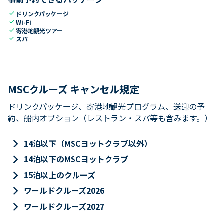
check
ドリンクパッケージ
check
Wi-Fi
check
寄港地観光ツアー
check
スパ
MSCクルーズ キャンセル規定
ドリンクパッケージ、寄港地観光プログラム、送迎の予
約、船内オプション（レストラン・スパ等も含みます。）
keyboard_arrow_right
14泊以下（MSCヨットクラブ以外）
keyboard_arrow_right
14泊以下のMSCヨットクラブ
keyboard_arrow_right
15泊以上のクルーズ
keyboard_arrow_right
ワールドクルーズ2026
keyboard_arrow_right
ワールドクルーズ2027