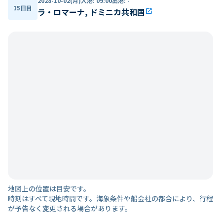
2028-10-02(月)
入港
:
09:00
出港
:
-
15日目
ラ・ロマーナ, ドミニカ共和国
open_in_new
地図上の位置は目安です。
時刻はすべて現地時間です。海象条件や船会社の都合により、行程
が予告なく変更される場合があります。