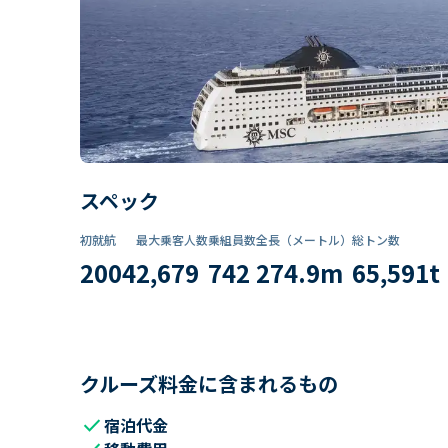
スペック
初就航
最大乗客人数
乗組員数​
全長（メートル）
総トン数​
2004
2,679
742
274.9
m
65,591
t
クルーズ料金に含まれるもの
check
宿泊代金