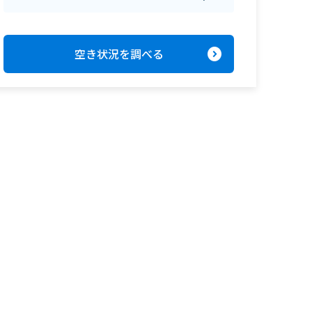
expand_circle_right
空き状況を調べる