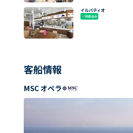
イルパティオ
料金込み
check
客船情報
MSC オペラ