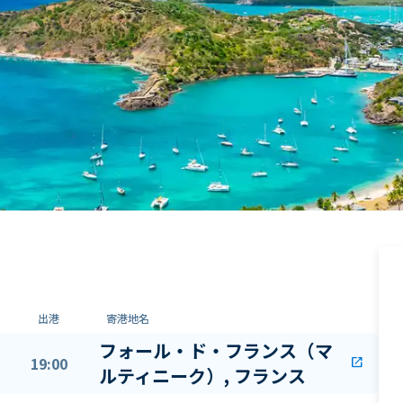
出港
寄港地名
フォール・ド・フランス（マ
19:00
open_in_new
ルティニーク）, フランス