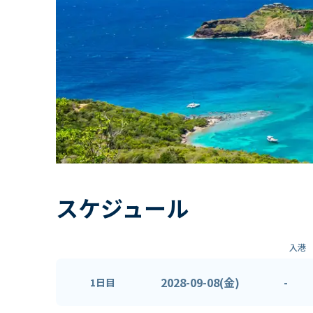
スケジュール
入港
2028-09-08(金)
-
1日目