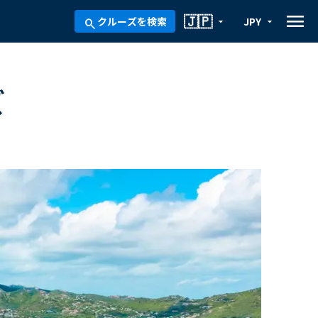
menu
🇯🇵
クルーズを検索
JPY
arrow_drop_down
arrow_drop_down
search
ズ