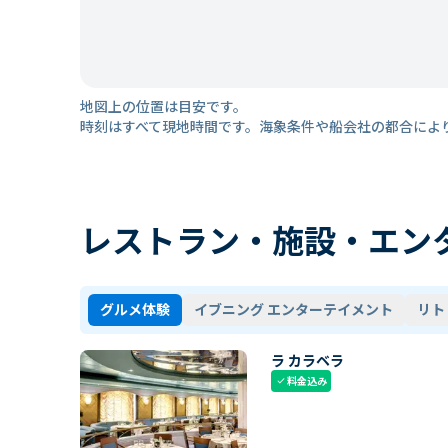
地図上の位置は目安です。
時刻はすべて現地時間です。海象条件や船会社の都合によ
レストラン・施設・エン
グルメ体験
イブニング エンターテイメント
リト
ラ カラベラ
料金込み
check