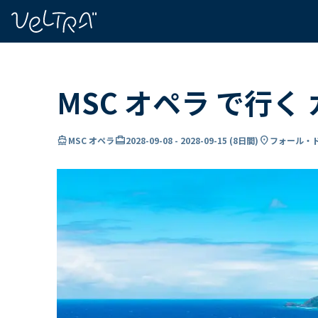
で
い
ま
..
MSC オペラ で行く
directions_boat
card_travel
location_on
MSC オペラ
2028-09-08
-
2028-09-15
(
8日間
)
フォール・