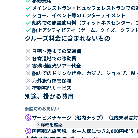
check
移動費用
check
メインレストラン・ビュッフェレストランでの
check
ショー、イベント等のエンターテイメント
check
船内での施設使用料（フィットネスセンター、
check
船上アクティビティ（ゲーム、クイズ、クラフ
クルーズ料金に含まれないもの
close
自宅～港までの交通費
close
各寄港地での移動費
close
寄港地観光ツアー代金
close
船内でのドリンク代金、カジノ、ショップ、Wi
close
海外旅行傷害保険
close
荷物宅配サービス
別途、掛かる費用
乗船時のお支払い
paid
サービスチャージ（船内チップ）（2歳未満は
keyboard_arrow_right
詳細を確認
paid
国際観光旅客税 お一人様につき3,000円相当