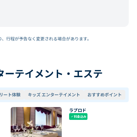
り、行程が予告なく変更される場合があります。
ターテイメント・エステ
リート体験
キッズ エンターテイメント
おすすめポイント
ラプロド
料金込み
check