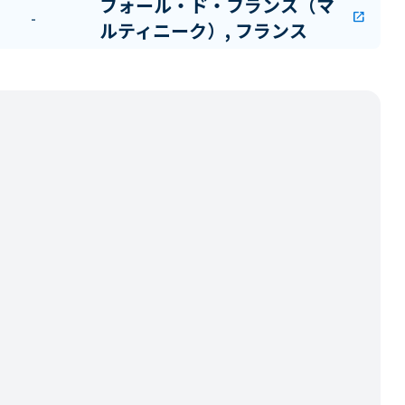
フォール・ド・フランス（マ
-
open_in_new
ルティニーク）, フランス