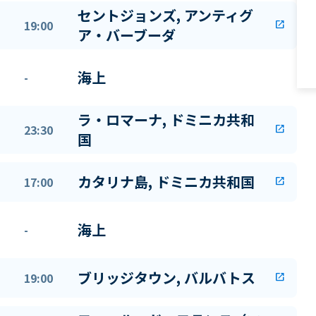
セントジョンズ, アンティグ
19:00
open_in_new
ア・バーブーダ
海上
-
ラ・ロマーナ, ドミニカ共和
23:30
open_in_new
国
カタリナ島, ドミニカ共和国
17:00
open_in_new
海上
-
ブリッジタウン, バルバトス
19:00
open_in_new