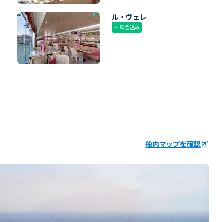
ル・ヴェレ
料金込み
check
船内マップを確認
ungroup