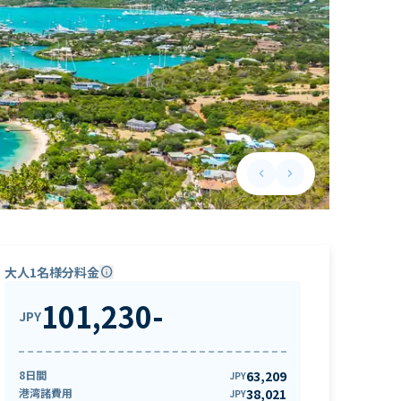
keyboard_arrow_left
keyboard_arrow_right
Previous slide
Next slide
大人1名様分料金
info
101,230
-
JPY
8日間
63,209
JPY
港湾諸費用
38,021
JPY