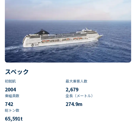
スペック
初就航
最大乗客人数
2004
2,679
乗組員数​
全長（メートル）
742
274.9
m
総トン数​
65,591
t