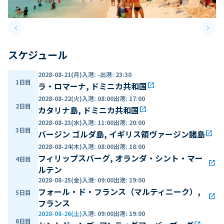
keyboard_arrow_left
keyboard_arrow_right
Previous slide
Next 
スケジュール
2028-08-21(月)
入港
:
-
出港
:
23:30
1日目
ラ・ロマーナ, ドミニカ共和国
open_in_new
2028-08-22(火)
入港
:
08:00
出港
:
17:00
2日目
カタリナ島, ドミニカ共和国
open_in_new
2028-08-23(水)
入港
:
11:00
出港
:
20:00
3日目
バージン ゴルダ島, イギリス領ヴァージン諸島
open_in_new
2028-08-24(木)
入港
:
08:00
出港
:
18:00
フィリップスバーグ, オランダ・シント・マー
4日目
open_in_new
ルテン
2028-08-25(金)
入港
:
09:00
出港
:
19:00
フォール・ド・フランス（マルティニーク）,
5日目
open_in_new
フランス
2028-08-26(土)
入港
:
09:00
出港
:
19:00
6日目