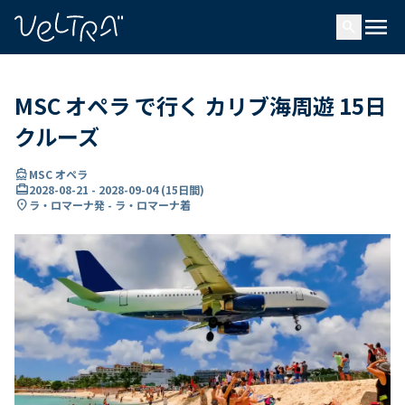
で
menu
search
い
ま
..
MSC オペラ で行く カリブ海周遊 15日
クルーズ
directions_boat
MSC オペラ
card_travel
2028-08-21
-
2028-09-04
(
15日間
)
location_on
ラ・ロマーナ発 - ラ・ロマーナ着