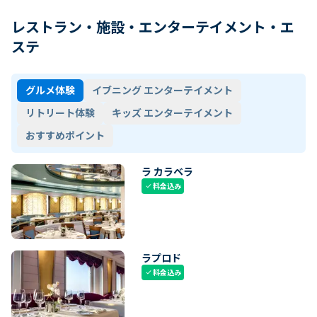
レストラン・施設・エンターテイメント・エ
ステ
グルメ体験
イブニング エンターテイメント
リトリート体験
キッズ エンターテイメント
おすすめポイント
ラ カラベラ
料金込み
check
ラプロド
料金込み
check