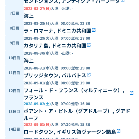
セントジョンズ, アンティグア・バーブーダ
open_in_new
2028-08-27(日)
入港
:
-
出港
:
-
7日目
海上
2028-08-28(月)
入港
:
08:00
出港
:
23:30
8日目
ラ・ロマーナ, ドミニカ共和国
open_in_new
2028-08-29(火)
入港
:
07:00
出港
:
17:00
9日目
カタリナ島, ドミニカ共和国
open_in_new
2028-08-30(水)
入港
:
-
出港
:
-
10日目
海上
2028-08-31(木)
入港
:
09:00
出港
:
19:00
11日目
ブリッジタウン, バルバトス
open_in_new
2028-09-01(金)
入港
:
08:00
出港
:
19:00
フォール・ド・フランス（マルティニーク）,
12日目
open_in_new
フランス
2028-09-02(土)
入港
:
07:00
出港
:
16:00
ポアント・ア・ピトル（グアドループ）, グアド
13日目
ループ
2028-09-03(日)
入港
:
07:30
出港
:
15:30
14日目
ロードタウン, イギリス領ヴァージン諸島
open_in_new