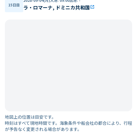
2028-09-04(月)
入港
:
09:00
出港
:
-
15日目
ラ・ロマーナ, ドミニカ共和国
open_in_new
地図上の位置は目安です。
時刻はすべて現地時間です。海象条件や船会社の都合により、行程
が予告なく変更される場合があります。