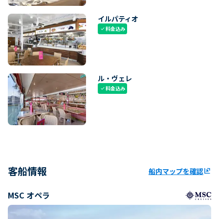
イルパティオ
料金込み
check
ル・ヴェレ
料金込み
check
客船情報
船内マップを確認
ungroup
MSC オペラ