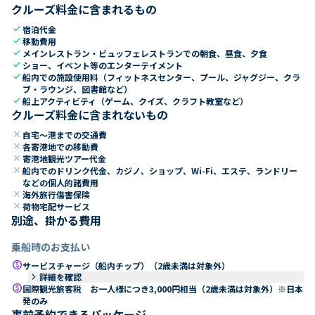
クルーズ料金に含まれるもの
check
宿泊代金
check
移動費用
check
メインレストラン・ビュッフェレストランでの朝食、昼食、夕食
check
ショー、イベント等のエンターテイメント
check
船内での施設使用料（フィットネスセンター、プール、ジャグジー、クラ
ブ・ラウンジ、図書館など）
check
船上アクティビティ（ゲーム、クイズ、クラフト教室など）
クルーズ料金に含まれないもの
close
自宅～港までの交通費
close
各寄港地での移動費
close
寄港地観光ツアー代金
close
船内でのドリンク代金、カジノ、ショップ、Wi-Fi、エステ、ランドリー
などの個人的諸費用
close
海外旅行傷害保険
close
荷物宅配サービス
別途、掛かる費用
乗船時のお支払い
paid
サービスチャージ（船内チップ）（2歳未満は対象外）
keyboard_arrow_right
詳細を確認
paid
国際観光旅客税 お一人様につき3,000円相当（2歳未満は対象外）※日本
発のみ
事前予約できるパッケージ