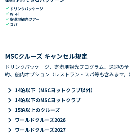
check
ドリンクパッケージ
check
Wi-Fi
check
寄港地観光ツアー
check
スパ
MSCクルーズ キャンセル規定
ドリンクパッケージ、寄港地観光プログラム、送迎の予
約、船内オプション（レストラン・スパ等も含みます。）
keyboard_arrow_right
14泊以下（MSCヨットクラブ以外）
keyboard_arrow_right
14泊以下のMSCヨットクラブ
keyboard_arrow_right
15泊以上のクルーズ
keyboard_arrow_right
ワールドクルーズ2026
keyboard_arrow_right
ワールドクルーズ2027