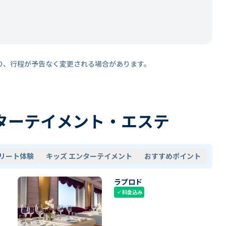
り、行程が予告なく変更される場合があります。
ターテイメント・エステ
リート体験
キッズ エンターテイメント
おすすめポイント
ラプロド
料金込み
check