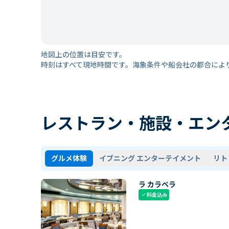
地図上の位置は目安です。
時刻はすべて現地時間です。海象条件や船会社の都合によ
レストラン・施設・エン
グルメ体験
イブニング エンターテイメント
リト
ラ カラベラ
料金込み
check