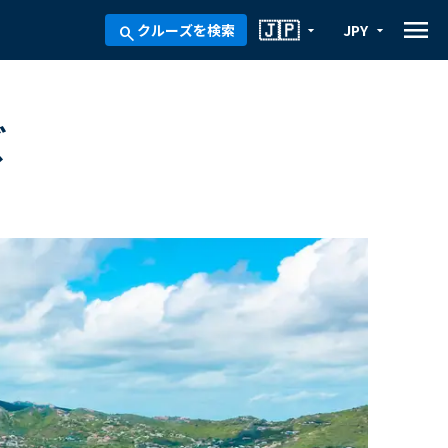
menu
🇯🇵
クルーズを検索
JPY
arrow_drop_down
arrow_drop_down
search
ズ