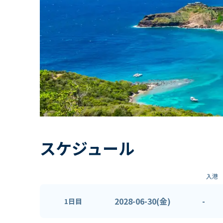
スケジュール
入港
2028-06-30(金)
-
1日目