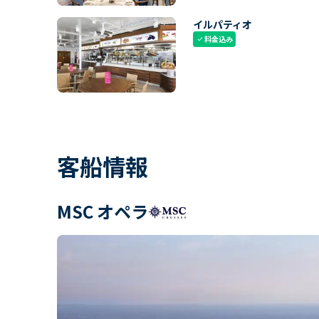
イルパティオ
料金込み
check
客船情報
MSC オペラ