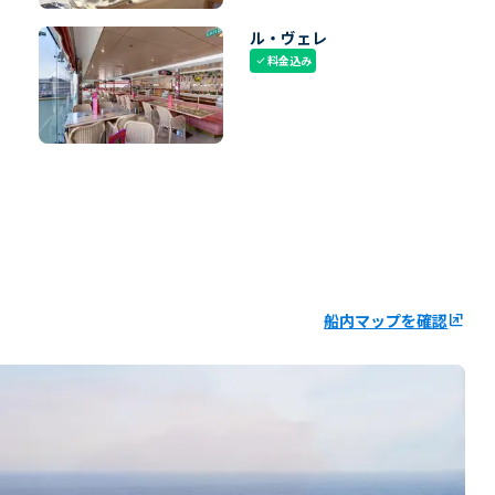
ル・ヴェレ
料金込み
check
船内マップを確認
ungroup