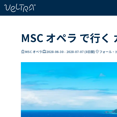
で
い
ま
..
MSC オペラ で行く
directions_boat
card_travel
location_on
MSC オペラ
2028-06-30
-
2028-07-07
(
8日間
)
フォール・