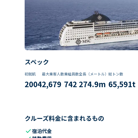
スペック
初就航
最大乗客人数
乗組員数​
全長（メートル）
総トン数​
2004
2,679
742
274.9
m
65,591
t
クルーズ料金に含まれるもの
check
宿泊代金