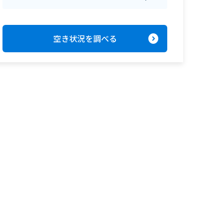
expand_circle_right
空き状況を調べる