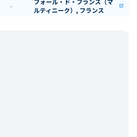
フォール・ド・フランス（マ
-
open_in_new
ルティニーク）, フランス