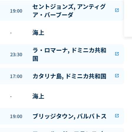
セントジョンズ, アンティグ
19:00
open_in_new
ア・バーブーダ
海上
-
ラ・ロマーナ, ドミニカ共和
23:30
open_in_new
国
カタリナ島, ドミニカ共和国
17:00
open_in_new
海上
-
ブリッジタウン, バルバトス
19:00
open_in_new