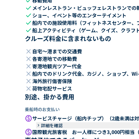
check
移動費用
check
メインレストラン・ビュッフェレストランでの
check
ショー、イベント等のエンターテイメント
check
船内での施設使用料（フィットネスセンター、
check
船上アクティビティ（ゲーム、クイズ、クラフ
クルーズ料金に含まれないもの
close
自宅～港までの交通費
close
各寄港地での移動費
close
寄港地観光ツアー代金
close
船内でのドリンク代金、カジノ、ショップ、Wi
close
海外旅行傷害保険
close
荷物宅配サービス
別途、掛かる費用
乗船時のお支払い
paid
サービスチャージ（船内チップ）（2歳未満は
keyboard_arrow_right
詳細を確認
paid
国際観光旅客税 お一人様につき3,000円相当