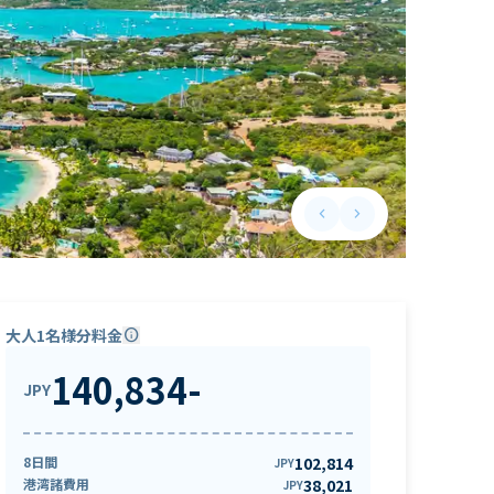
keyboard_arrow_left
keyboard_arrow_right
Previous slide
Next slide
大人1名様分料金
info
140,834
-
JPY
8日間
102,814
JPY
港湾諸費用
38,021
JPY