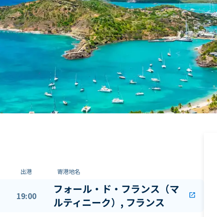
出港
寄港地名
フォール・ド・フランス（マ
19:00
open_in_new
ルティニーク）, フランス