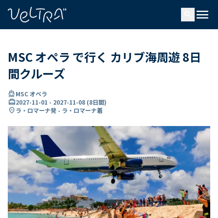
で
menu
search
い
ま
..
MSC オペラ で行く カリブ海周遊 8日
間クルーズ
directions_boat
MSC オペラ
card_travel
2027-11-01
-
2027-11-08
(
8日間
)
location_on
ラ・ロマーナ発 - ラ・ロマーナ着