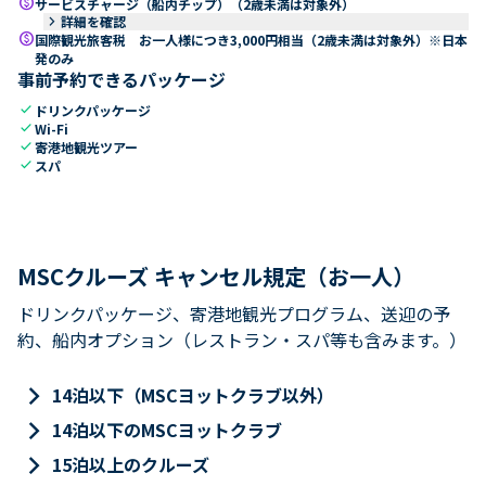
paid
サービスチャージ（船内チップ）（2歳未満は対象外）
keyboard_arrow_right
詳細を確認
paid
国際観光旅客税 お一人様につき3,000円相当（2歳未満は対象外）※日本
発のみ
事前予約できるパッケージ
check
ドリンクパッケージ
check
Wi-Fi
check
寄港地観光ツアー
check
スパ
MSCクルーズ キャンセル規定（お一人）
ドリンクパッケージ、寄港地観光プログラム、送迎の予
約、船内オプション（レストラン・スパ等も含みます。）
keyboard_arrow_right
14泊以下（MSCヨットクラブ以外）
keyboard_arrow_right
14泊以下のMSCヨットクラブ
keyboard_arrow_right
15泊以上のクルーズ