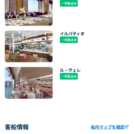
料金込み
check
イルパティオ
料金込み
check
ル・ヴェレ
料金込み
check
客船情報
船内マップを確認
ungroup