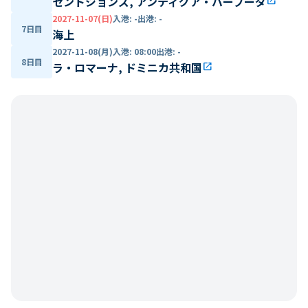
セントジョンズ, アンティグア・バーブーダ
open_in_new
2027-11-07(日)
入港
:
-
出港
:
-
7日目
海上
2027-11-08(月)
入港
:
08:00
出港
:
-
8日目
ラ・ロマーナ, ドミニカ共和国
open_in_new