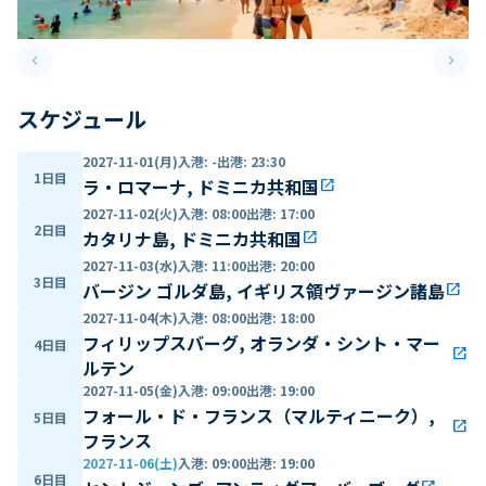
keyboard_arrow_left
keyboard_arrow_right
Previous slide
Next 
スケジュール
2027-11-01(月)
入港
:
-
出港
:
23:30
1日目
ラ・ロマーナ, ドミニカ共和国
open_in_new
2027-11-02(火)
入港
:
08:00
出港
:
17:00
2日目
カタリナ島, ドミニカ共和国
open_in_new
2027-11-03(水)
入港
:
11:00
出港
:
20:00
3日目
バージン ゴルダ島, イギリス領ヴァージン諸島
open_in_new
2027-11-04(木)
入港
:
08:00
出港
:
18:00
フィリップスバーグ, オランダ・シント・マー
4日目
open_in_new
ルテン
2027-11-05(金)
入港
:
09:00
出港
:
19:00
フォール・ド・フランス（マルティニーク）,
5日目
open_in_new
フランス
2027-11-06(土)
入港
:
09:00
出港
:
19:00
6日目