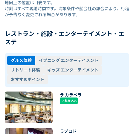
地図上の位置は目安です。
時刻はすべて現地時間です。海象条件や船会社の都合により、行程
が予告なく変更される場合があります。
レストラン・施設・エンターテイメント・エ
ステ
グルメ体験
イブニング エンターテイメント
リトリート体験
キッズ エンターテイメント
おすすめポイント
ラ カラベラ
料金込み
check
ラプロド