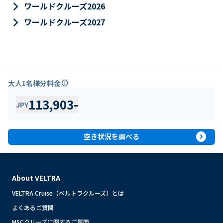
keyboard_arrow_right
ワールドクルーズ2026
keyboard_arrow_right
ワールドクルーズ2027
大人1名様分料金
info
113,903
-
JPY
expand_circle_right
空き状況を調べる
About VELTRA
VELTRA Cruise（ベルトラクルーズ）とは
よくあるご質問
MSCクルーズに関するご質問