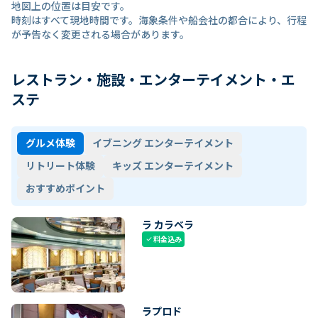
地図上の位置は目安です。
時刻はすべて現地時間です。海象条件や船会社の都合により、行程
が予告なく変更される場合があります。
レストラン・施設・エンターテイメント・エ
ステ
グルメ体験
イブニング エンターテイメント
リトリート体験
キッズ エンターテイメント
おすすめポイント
ラ カラベラ
料金込み
check
ラプロド