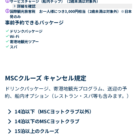
paid
サービスチャージ（船内チップ）（2歳未満は対象外）
keyboard_arrow_right
詳細を確認
paid
国際観光旅客税 お一人様につき3,000円相当（2歳未満は対象外）※日本
発のみ
事前予約できるパッケージ
check
ドリンクパッケージ
check
Wi-Fi
check
寄港地観光ツアー
check
スパ
MSCクルーズ キャンセル規定
ドリンクパッケージ、寄港地観光プログラム、送迎の予
約、船内オプション（レストラン・スパ等も含みます。）
keyboard_arrow_right
14泊以下（MSCヨットクラブ以外）
keyboard_arrow_right
14泊以下のMSCヨットクラブ
keyboard_arrow_right
15泊以上のクルーズ