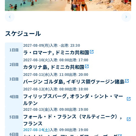
keyboard_arrow_left
keyboard_arrow_right
Previous slide
Next 
スケジュール
2027-08-09(月)
入港
:
-
出港
:
23:30
1日目
ラ・ロマーナ, ドミニカ共和国
open_in_new
2027-08-10(火)
入港
:
08:00
出港
:
17:00
2日目
カタリナ島, ドミニカ共和国
open_in_new
2027-08-11(水)
入港
:
11:00
出港
:
20:00
3日目
バージン ゴルダ島, イギリス領ヴァージン諸島
open_in_new
2027-08-12(木)
入港
:
08:00
出港
:
18:00
フィリップスバーグ, オランダ・シント・マー
4日目
open_in_new
ルテン
2027-08-13(金)
入港
:
09:00
出港
:
19:00
フォール・ド・フランス（マルティニーク）,
5日目
open_in_new
フランス
2027-08-14(土)
入港
:
09:00
出港
:
19:00
6日目