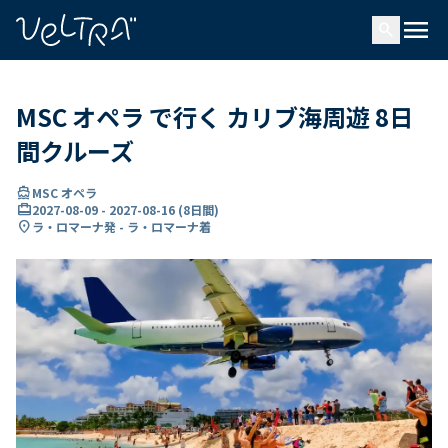
で
menu
search
い
ま
..
MSC オペラ で行く カリブ海周遊 8日
間クルーズ
directions_boat
MSC オペラ
card_travel
2027-08-09
-
2027-08-16
(
8日間
)
location_on
ラ・ロマーナ発 - ラ・ロマーナ着