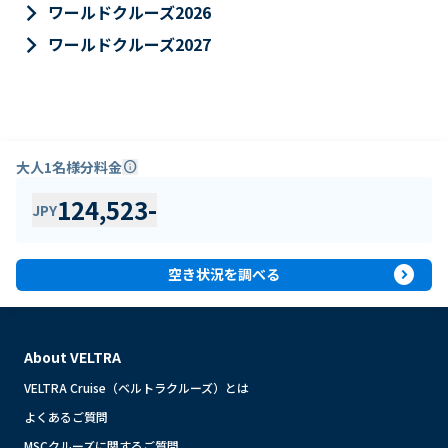
keyboard_arrow_right
ワールドクルーズ2026
keyboard_arrow_right
ワールドクルーズ2027
大人1名様分料金
info
124,523
-
JPY
expand_circle_right
空き状況を調べる
About VELTRA
VELTRA Cruise（ベルトラクルーズ）とは
よくあるご質問
MSCクルーズに関するご質問