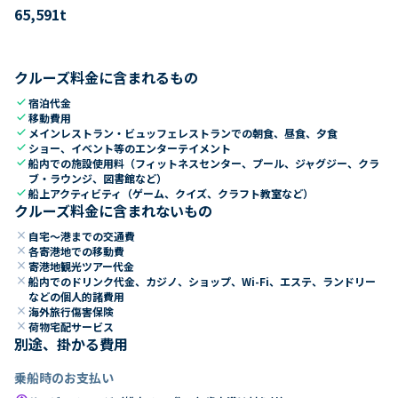
65,591
t
クルーズ料金に含まれるもの
check
宿泊代金
check
移動費用
check
メインレストラン・ビュッフェレストランでの朝食、昼食、夕食
check
ショー、イベント等のエンターテイメント
check
船内での施設使用料（フィットネスセンター、プール、ジャグジー、クラ
ブ・ラウンジ、図書館など）
check
船上アクティビティ（ゲーム、クイズ、クラフト教室など）
クルーズ料金に含まれないもの
close
自宅～港までの交通費
close
各寄港地での移動費
close
寄港地観光ツアー代金
close
船内でのドリンク代金、カジノ、ショップ、Wi-Fi、エステ、ランドリー
などの個人的諸費用
close
海外旅行傷害保険
close
荷物宅配サービス
別途、掛かる費用
乗船時のお支払い