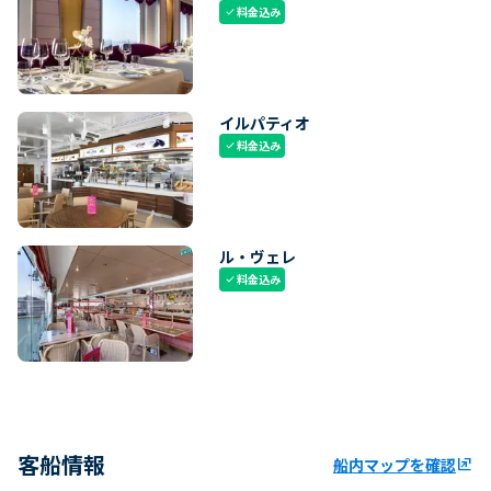
料金込み
check
イルパティオ
料金込み
check
ル・ヴェレ
料金込み
check
客船情報
船内マップを確認
ungroup