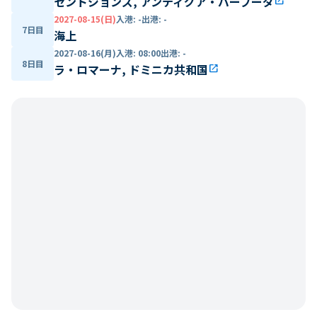
セントジョンズ, アンティグア・バーブーダ
open_in_new
2027-08-15(日)
入港
:
-
出港
:
-
7日目
海上
2027-08-16(月)
入港
:
08:00
出港
:
-
8日目
ラ・ロマーナ, ドミニカ共和国
open_in_new