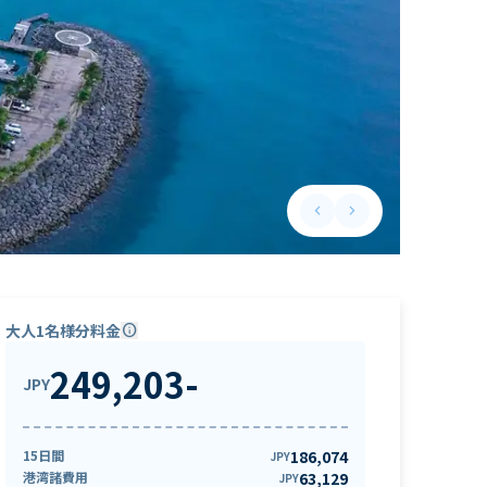
keyboard_arrow_left
keyboard_arrow_right
Previous slide
Next slide
大人1名様分料金
info
249,203
-
JPY
15日間
186,074
JPY
港湾諸費用
63,129
JPY