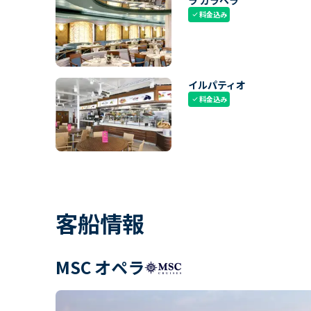
ラ カラベラ
料金込み
check
イルパティオ
料金込み
check
客船情報
MSC オペラ