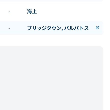
海上
-
ブリッジタウン, バルバトス
-
open_in_new