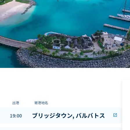
出港
寄港地名
ブリッジタウン, バルバトス
19:00
open_in_new