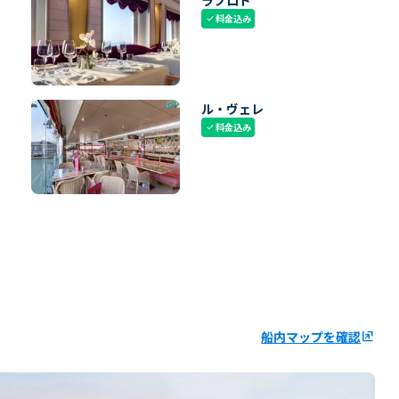
ラプロド
料金込み
check
ル・ヴェレ
料金込み
check
船内マップを確認
ungroup