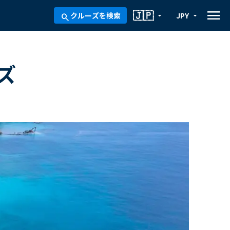
menu
🇯🇵
クルーズを検索
JPY
arrow_drop_down
arrow_drop_down
search
ズ