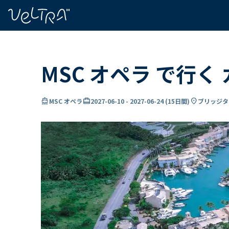
で
い
ま
..
MSC オペラ で行く
directions_boat
card_travel
location_on
MSC オペラ
2027-06-10
-
2027-06-24
(
15日間
)
ブリッジタ