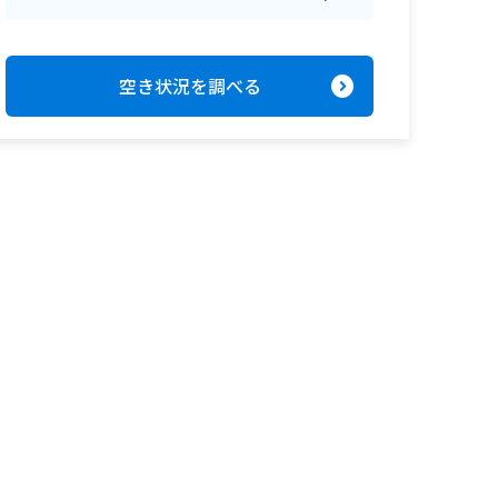
expand_circle_right
空き状況を調べる