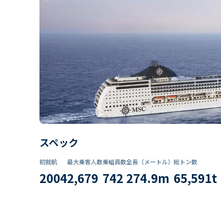
スペック
初就航
最大乗客人数
乗組員数​
全長（メートル）
総トン数​
2004
2,679
742
274.9
m
65,591
t