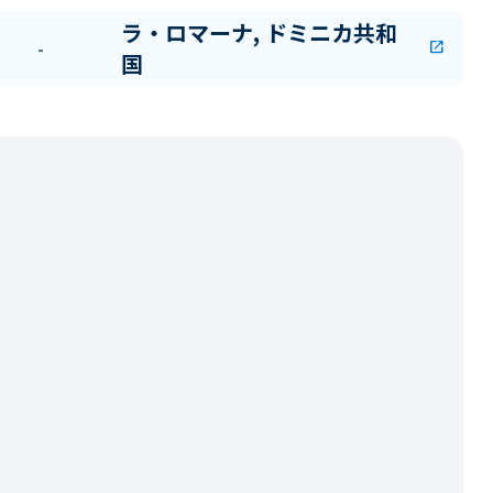
ラ・ロマーナ, ドミニカ共和
-
open_in_new
国