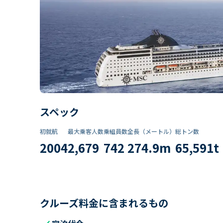
スペック
初就航
最大乗客人数
乗組員数​
全長（メートル）
総トン数​
2004
2,679
742
274.9
m
65,591
t
クルーズ料金に含まれるもの