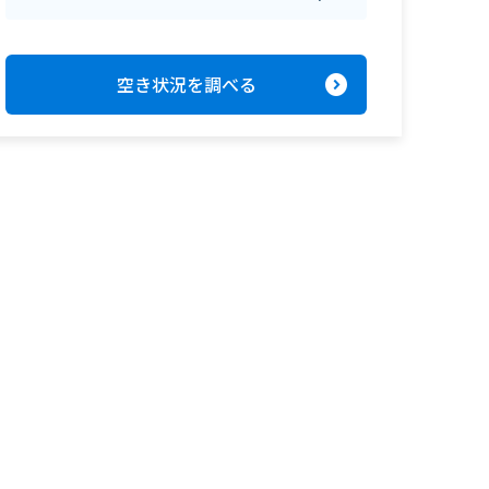
expand_circle_right
空き状況を調べる