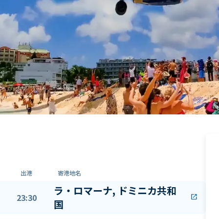
出港
寄港地名
ラ・ロマーナ, ドミニカ共和
23:30
open_in_new
国