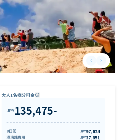
keyboard_arrow_left
keyboard_arrow_right
Previous slide
Next slide
大人1名様分料金
info
135,475
-
JPY
8日間
97,624
JPY
港湾諸費用
37,851
JPY