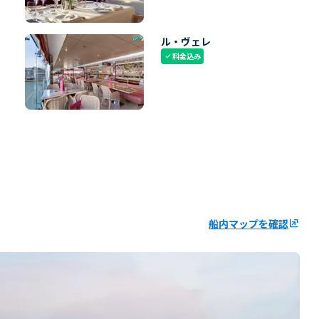
ル・ヴェレ
料金込み
check
船内マップを確認
ungroup