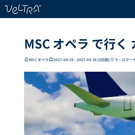
で
い
ま
..
MSC オペラ で行く
directions_boat
card_travel
location_on
MSC オペラ
2027-04-19
-
2027-04-26
(
8日間
)
ラ・ロマーナ