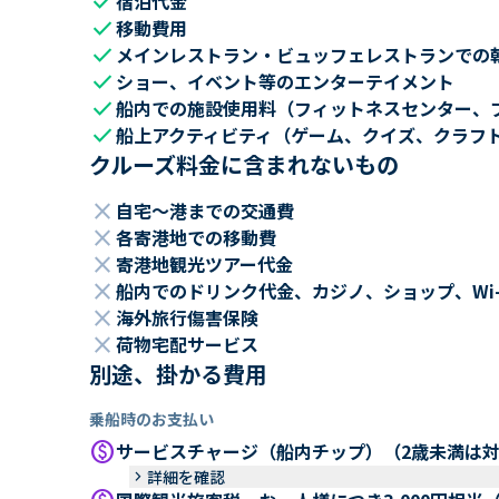
check
宿泊代金
check
移動費用
check
メインレストラン・ビュッフェレストランでの
check
ショー、イベント等のエンターテイメント
check
船内での施設使用料（フィットネスセンター、
check
船上アクティビティ（ゲーム、クイズ、クラフ
クルーズ料金に含まれないもの
close
自宅～港までの交通費
close
各寄港地での移動費
close
寄港地観光ツアー代金
close
船内でのドリンク代金、カジノ、ショップ、Wi
close
海外旅行傷害保険
close
荷物宅配サービス
別途、掛かる費用
乗船時のお支払い
paid
サービスチャージ（船内チップ）（2歳未満は
keyboard_arrow_right
詳細を確認