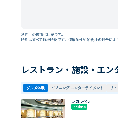
地図上の位置は目安です。
時刻はすべて現地時間です。海象条件や船会社の都合によ
レストラン・施設・エン
グルメ体験
イブニング エンターテイメント
リト
ラ カラベラ
料金込み
check