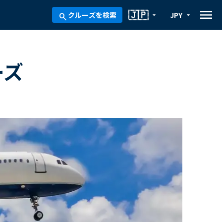
menu
🇯🇵
クルーズを検索
JPY
arrow_drop_down
arrow_drop_down
search
ーズ