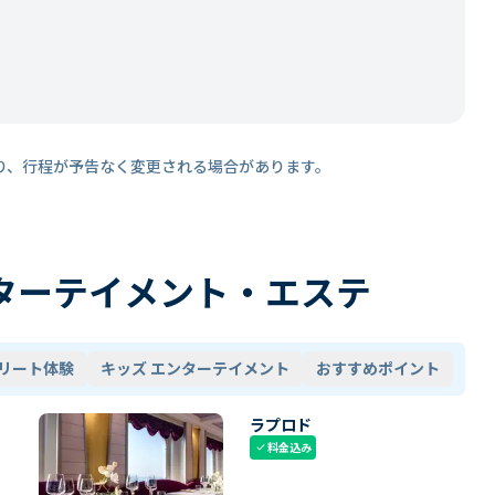
り、行程が予告なく変更される場合があります。
ターテイメント・エステ
リート体験
キッズ エンターテイメント
おすすめポイント
ラプロド
料金込み
check