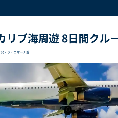
 カリブ海周遊 8日間クル
発 - ラ・ロマーナ着