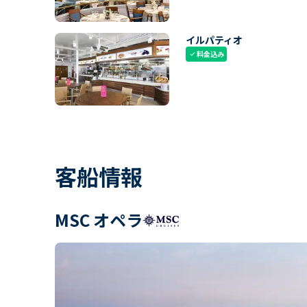
イルパティオ
料金込み
check
客船情報
MSC オペラ