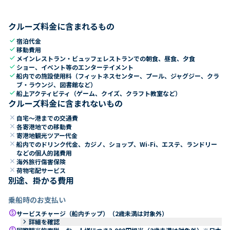
クルーズ料金に含まれるもの
check
宿泊代金
check
移動費用
check
メインレストラン・ビュッフェレストランでの朝食、昼食、夕食
check
ショー、イベント等のエンターテイメント
check
船内での施設使用料（フィットネスセンター、プール、ジャグジー、クラ
ブ・ラウンジ、図書館など）
check
船上アクティビティ（ゲーム、クイズ、クラフト教室など）
クルーズ料金に含まれないもの
close
自宅～港までの交通費
close
各寄港地での移動費
close
寄港地観光ツアー代金
close
船内でのドリンク代金、カジノ、ショップ、Wi-Fi、エステ、ランドリー
などの個人的諸費用
close
海外旅行傷害保険
close
荷物宅配サービス
別途、掛かる費用
乗船時のお支払い
paid
サービスチャージ（船内チップ）（2歳未満は対象外）
keyboard_arrow_right
詳細を確認
paid