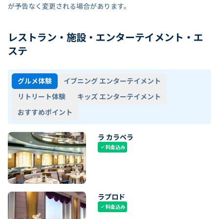
が予告なく変更される場合があります。
レストラン・施設・エンターテイメント・エ
ステ
グルメ体験
イブニング エンターテイメント
リトリート体験
キッズ エンターテイメント
おすすめポイント
ラ カラベラ
料金込み
check
ラプロド
料金込み
check