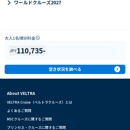
keyboard_arrow_right
ワールドクルーズ2027
大人1名様分料金
info
110,735
-
JPY
expand_circle_right
空き状況を調べる
About VELTRA
VELTRA Cruise（ベルトラクルーズ）とは
よくあるご質問
MSCクルーズに関するご質問
プリンセス・クルーズに関するご質問