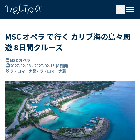
で
menu
search
い
ま
..
MSC オペラ で行く カリブ海の島々周
遊 8日間クルーズ
directions_boat
MSC オペラ
card_travel
2027-02-08
-
2027-02-15
(
8日間
)
location_on
ラ・ロマーナ発 - ラ・ロマーナ着