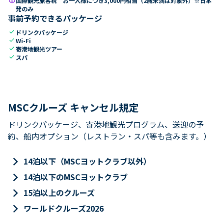
国際観光旅客税 お一人様につき3,000円相当（2歳未満は対象外）※日本
発のみ
事前予約できるパッケージ
check
ドリンクパッケージ
check
Wi-Fi
check
寄港地観光ツアー
check
スパ
MSCクルーズ キャンセル規定
ドリンクパッケージ、寄港地観光プログラム、送迎の予
約、船内オプション（レストラン・スパ等も含みます。）
keyboard_arrow_right
14泊以下（MSCヨットクラブ以外）
keyboard_arrow_right
14泊以下のMSCヨットクラブ
keyboard_arrow_right
15泊以上のクルーズ
keyboard_arrow_right
ワールドクルーズ2026