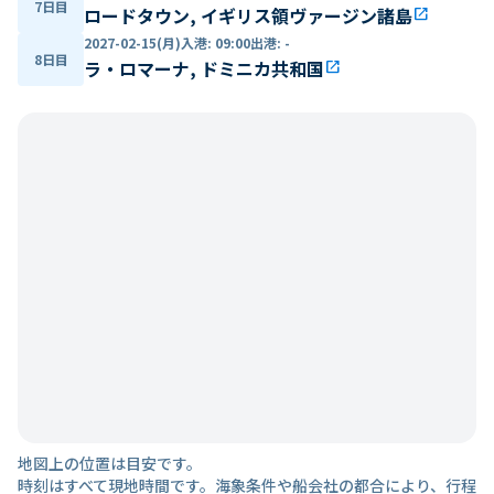
7日目
ロードタウン, イギリス領ヴァージン諸島
open_in_new
2027-02-15(月)
入港
:
09:00
出港
:
-
8日目
ラ・ロマーナ, ドミニカ共和国
open_in_new
地図上の位置は目安です。
時刻はすべて現地時間です。海象条件や船会社の都合により、行程