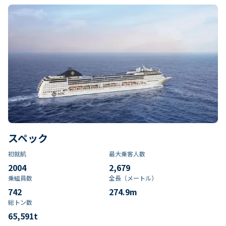
スペック
初就航
最大乗客人数
2004
2,679
乗組員数​
全長（メートル）
742
274.9
m
総トン数​
65,591
t