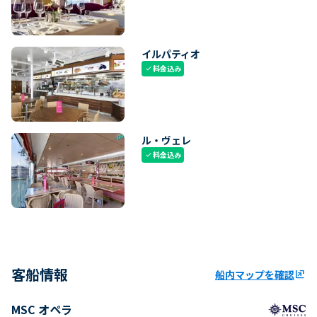
イルパティオ
料金込み
check
ル・ヴェレ
料金込み
check
客船情報
船内マップを確認
ungroup
MSC オペラ