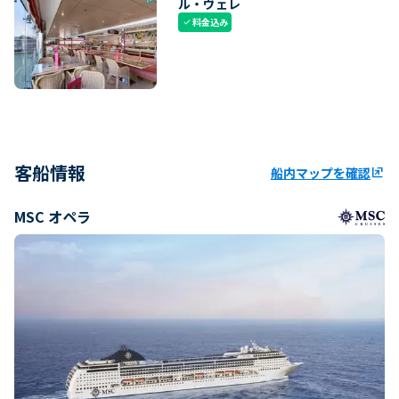
ル・ヴェレ
料金込み
check
客船情報
船内マップを確認
ungroup
MSC オペラ