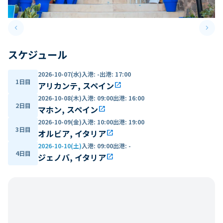
keyboard_arrow_left
keyboard_arrow_right
Previous slide
Next 
スケジュール
2026-10-07(水)
入港
:
-
出港
:
17:00
1日目
アリカンテ, スペイン
open_in_new
2026-10-08(木)
入港
:
09:00
出港
:
16:00
2日目
マホン, スペイン
open_in_new
2026-10-09(金)
入港
:
10:00
出港
:
19:00
3日目
オルビア, イタリア
open_in_new
2026-10-10(土)
入港
:
09:00
出港
:
-
4日目
ジェノバ, イタリア
open_in_new