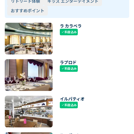
リトリート体験
キッズ エンターテイメント
おすすめポイント
ラ カラベラ
料金込み
check
ラプロド
料金込み
check
イルパティオ
料金込み
check