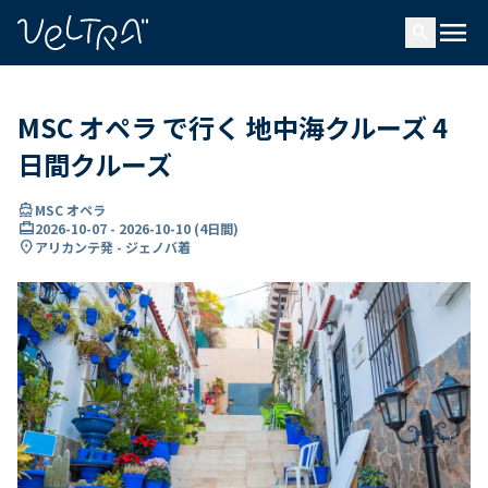
で
menu
search
い
ま
..
MSC オペラ で行く 地中海クルーズ 4
日間クルーズ
directions_boat
MSC オペラ
card_travel
2026-10-07
-
2026-10-10
(
4日間
)
location_on
アリカンテ発 - ジェノバ着