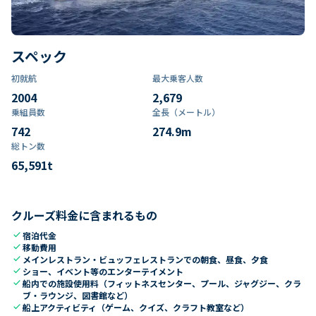
スペック
初就航
最大乗客人数
2004
2,679
乗組員数​
全長（メートル）
742
274.9
m
総トン数​
65,591
t
クルーズ料金に含まれるもの
check
宿泊代金
check
移動費用
check
メインレストラン・ビュッフェレストランでの朝食、昼食、夕食
check
ショー、イベント等のエンターテイメント
check
船内での施設使用料（フィットネスセンター、プール、ジャグジー、クラ
ブ・ラウンジ、図書館など）
check
船上アクティビティ（ゲーム、クイズ、クラフト教室など）