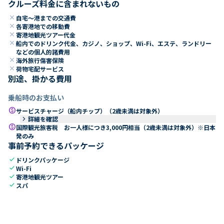
クルーズ料金に含まれないもの
close
自宅～港までの交通費
close
各寄港地での移動費
close
寄港地観光ツアー代金
close
船内でのドリンク代金、カジノ、ショップ、Wi-Fi、エステ、ランドリー
などの個人的諸費用
close
海外旅行傷害保険
close
荷物宅配サービス
別途、掛かる費用
乗船時のお支払い
paid
サービスチャージ（船内チップ）（2歳未満は対象外）
keyboard_arrow_right
詳細を確認
paid
国際観光旅客税 お一人様につき3,000円相当（2歳未満は対象外）※日本
発のみ
事前予約できるパッケージ
check
ドリンクパッケージ
check
Wi-Fi
check
寄港地観光ツアー
check
スパ