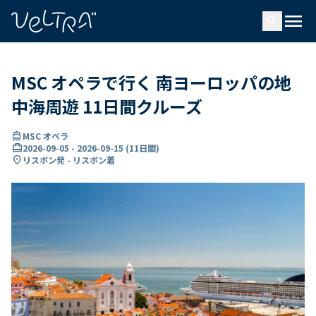
で
menu
search
い
ま
..
MSC オペラで行く 南ヨーロッパの地
中海周遊 11日間クルーズ
directions_boat
MSC オペラ
card_travel
2026-09-05
-
2026-09-15
(
11日間
)
location_on
リスボン発 - リスボン着