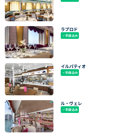
ラプロド
料金込み
check
イルパティオ
料金込み
check
ル・ヴェレ
料金込み
check