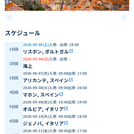
keyboard_arrow_left
keyboard_arrow_right
Previous slide
Next 
スケジュール
2026-09-05(土)
入港
:
-
出港
:
18:00
1日目
リスボン, ポルトガル
open_in_new
2026-09-06(日)
入港
:
-
出港
:
-
2日目
海上
2026-09-07(月)
入港
:
09:00
出港
:
17:00
3日目
アリカンテ, スペイン
open_in_new
2026-09-08(火)
入港
:
09:00
出港
:
16:00
4日目
マホン, スペイン
open_in_new
2026-09-09(水)
入港
:
10:00
出港
:
19:00
5日目
オルビア, イタリア
open_in_new
2026-09-10(木)
入港
:
09:00
出港
:
18:00
6日目
ジェノバ, イタリア
open_in_new
2026-09-11(金)
入港
:
09:00
出港
:
17:00