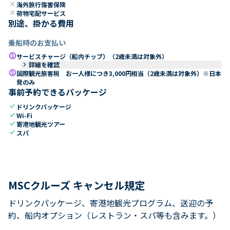
close
海外旅行傷害保険
close
荷物宅配サービス
別途、掛かる費用
乗船時のお支払い
paid
サービスチャージ（船内チップ）（2歳未満は対象外）
keyboard_arrow_right
詳細を確認
paid
国際観光旅客税 お一人様につき3,000円相当（2歳未満は対象外）※日本
発のみ
事前予約できるパッケージ
check
ドリンクパッケージ
check
Wi-Fi
check
寄港地観光ツアー
check
スパ
MSCクルーズ キャンセル規定
ドリンクパッケージ、寄港地観光プログラム、送迎の予
約、船内オプション（レストラン・スパ等も含みます。）