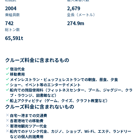
2004
2,679
乗組員数​
全長（メートル）
742
274.9
m
総トン数​
65,591
t
クルーズ料金に含まれるもの
check
宿泊代金
check
移動費用
check
メインレストラン・ビュッフェレストランでの朝食、昼食、夕食
check
ショー、イベント等のエンターテイメント
check
船内での施設使用料（フィットネスセンター、プール、ジャグジー、クラ
ブ・ラウンジ、図書館など）
check
船上アクティビティ（ゲーム、クイズ、クラフト教室など）
クルーズ料金に含まれないもの
close
自宅～港までの交通費
close
各寄港地での移動費
close
寄港地観光ツアー代金
close
船内でのドリンク代金、カジノ、ショップ、Wi-Fi、エステ、ランドリー
などの個人的諸費用