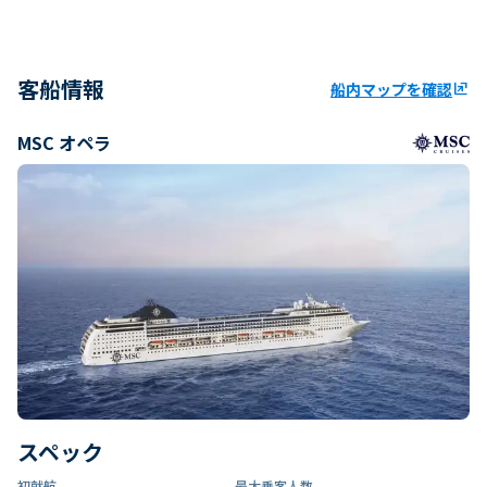
客船情報
船内マップを確認
ungroup
MSC オペラ
スペック
初就航
最大乗客人数