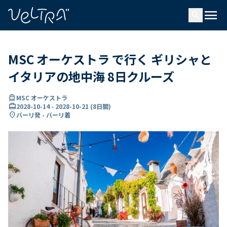
で
menu
search
い
ま
..
MSC オーケストラ で行く ギリシャと
イタリアの地中海 8日クルーズ
directions_boat
MSC オーケストラ
card_travel
2028-10-14
-
2028-10-21
(
8日間
)
location_on
バーリ発 - バーリ着