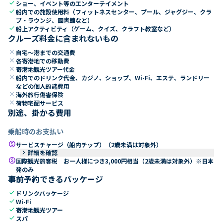
check
ショー、イベント等のエンターテイメント
check
船内での施設使用料（フィットネスセンター、プール、ジャグジー、クラ
ブ・ラウンジ、図書館など）
check
船上アクティビティ（ゲーム、クイズ、クラフト教室など）
クルーズ料金に含まれないもの
close
自宅～港までの交通費
close
各寄港地での移動費
close
寄港地観光ツアー代金
close
船内でのドリンク代金、カジノ、ショップ、Wi-Fi、エステ、ランドリー
などの個人的諸費用
close
海外旅行傷害保険
close
荷物宅配サービス
別途、掛かる費用
乗船時のお支払い
paid
サービスチャージ（船内チップ）（2歳未満は対象外）
keyboard_arrow_right
詳細を確認
paid
国際観光旅客税 お一人様につき3,000円相当（2歳未満は対象外）※日本
発のみ
事前予約できるパッケージ
check
ドリンクパッケージ
check
Wi-Fi
check
寄港地観光ツアー
check
スパ