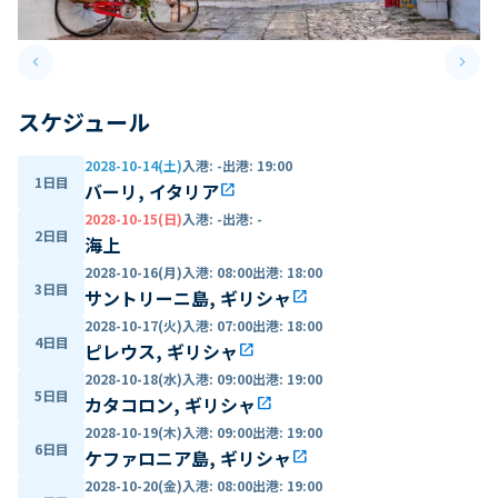
keyboard_arrow_left
keyboard_arrow_right
Previous slide
Next 
スケジュール
2028-10-14(土)
入港
:
-
出港
:
19:00
1日目
バーリ, イタリア
open_in_new
2028-10-15(日)
入港
:
-
出港
:
-
2日目
海上
2028-10-16(月)
入港
:
08:00
出港
:
18:00
3日目
サントリーニ島, ギリシャ
open_in_new
2028-10-17(火)
入港
:
07:00
出港
:
18:00
4日目
ピレウス, ギリシャ
open_in_new
2028-10-18(水)
入港
:
09:00
出港
:
19:00
5日目
カタコロン, ギリシャ
open_in_new
2028-10-19(木)
入港
:
09:00
出港
:
19:00
6日目
ケファロニア島, ギリシャ
open_in_new
2028-10-20(金)
入港
:
08:00
出港
:
19:00