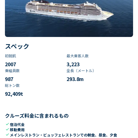
スペック
初就航
最大乗客人数
2007
3,223
乗組員数​
全長（メートル）
987
293.8
m
総トン数​
92,409
t
クルーズ料金に含まれるもの
check
宿泊代金
check
移動費用
check
メインレストラン・ビュッフェレストランでの朝食、昼食、夕食