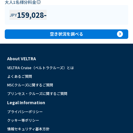
大人1名様分料金
info
159,028
-
JPY
expand_circle_right
空き状況を調べる
About VELTRA
VELTRA Cruise（ベルトラクルーズ）とは
よくあるご質問
MSCクルーズに関するご質問
プリンセス・クルーズに関するご質問
Legal Information
プライバシーポリシー
クッキー等ポリシー
情報セキュリティ基本方針