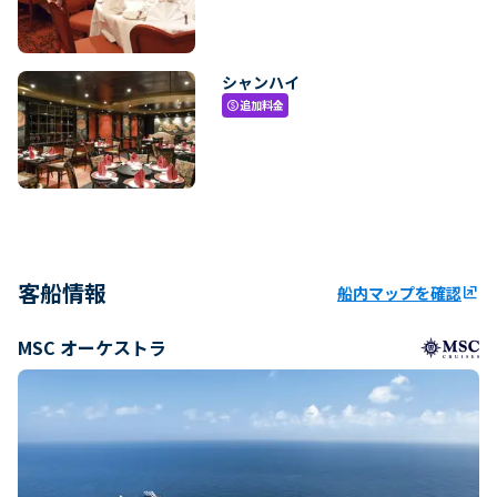
シャンハイ
追加料金
paid
客船情報
船内マップを確認
ungroup
MSC オーケストラ