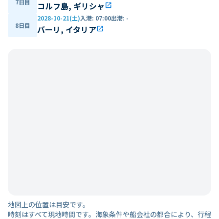
7日目
コルフ島, ギリシャ
open_in_new
2028-10-21(土)
入港
:
07:00
出港
:
-
8日目
バーリ, イタリア
open_in_new
地図上の位置は目安です。
時刻はすべて現地時間です。海象条件や船会社の都合により、行程