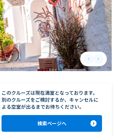
keyboard_arrow_left
keyboard_arrow_right
Previous slide
Next slide
このクルーズは現在満室となっております。

別のクルーズをご検討するか、キャンセルに
よる空室が出るまでお待ちください。
expand_circle_right
検索ページへ