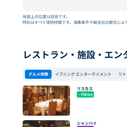
地図上の位置は目安です。
時刻はすべて現地時間です。海象条件や船会社の都合によ
レストラン・施設・エン
グルメ体験
イブニング エンターテイメント
リト
リスカス
料金込み
check
シャンハイ