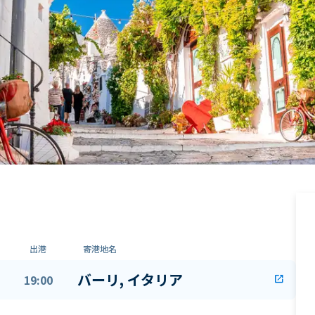
出港
寄港地名
バーリ, イタリア
19:00
open_in_new