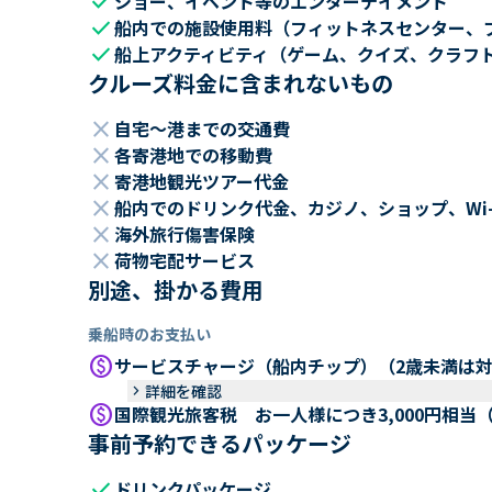
check
ショー、イベント等のエンターテイメント
check
船内での施設使用料（フィットネスセンター、
check
船上アクティビティ（ゲーム、クイズ、クラフ
クルーズ料金に含まれないもの
close
自宅～港までの交通費
close
各寄港地での移動費
close
寄港地観光ツアー代金
close
船内でのドリンク代金、カジノ、ショップ、Wi
close
海外旅行傷害保険
close
荷物宅配サービス
別途、掛かる費用
乗船時のお支払い
paid
サービスチャージ（船内チップ）（2歳未満は
keyboard_arrow_right
詳細を確認
paid
国際観光旅客税 お一人様につき3,000円相当
事前予約できるパッケージ
check
ドリンクパッケージ