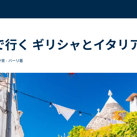
 で行く ギリシャとイタリ
発 - バーリ着