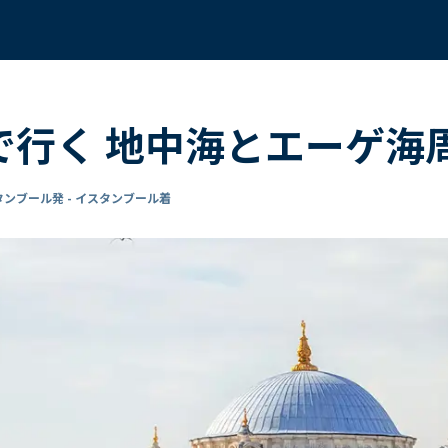
 で行く 地中海とエーゲ海
タンブール発 - イスタンブール着