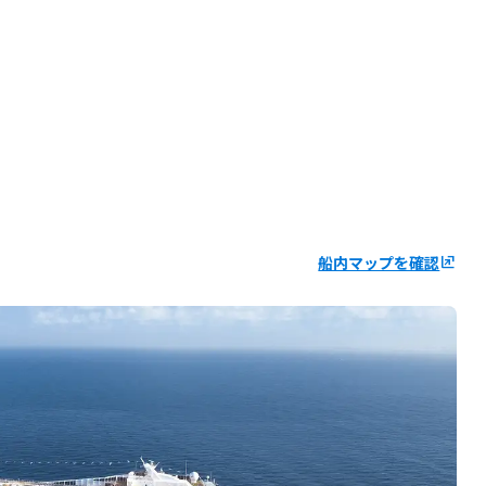
船内マップを確認
ungroup