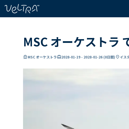
で
い
ま
..
MSC オーケストラ
directions_boat
card_travel
location_on
MSC オーケストラ
2028-01-19
-
2028-01-26
(
8日間
)
イス