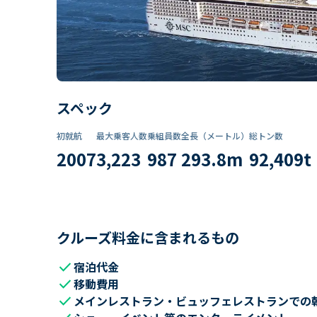
スペック
初就航
最大乗客人数
乗組員数​
全長（メートル）
総トン数​
2007
3,223
987
293.8
m
92,409
t
クルーズ料金に含まれるもの
check
宿泊代金
check
移動費用
check
メインレストラン・ビュッフェレストランでの