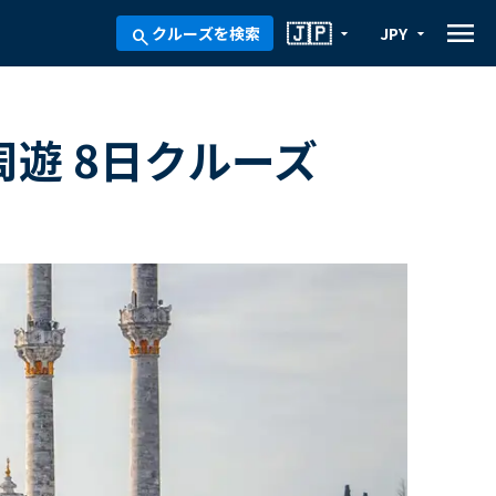
menu
🇯🇵
クルーズを検索
JPY
arrow_drop_down
arrow_drop_down
search
周遊 8日クルーズ