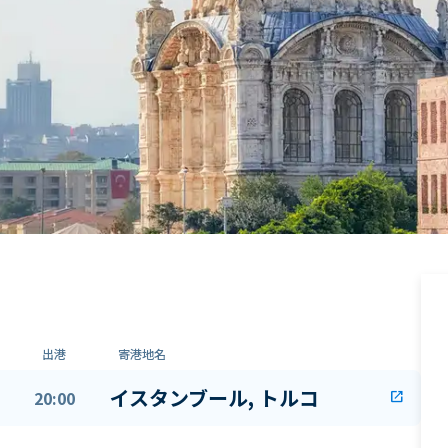
出港
寄港地名
イスタンブール, トルコ
20:00
open_in_new