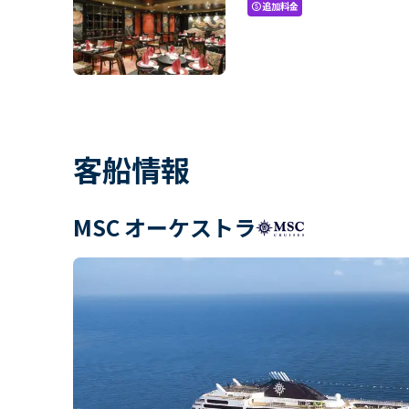
追加料金
paid
客船情報
MSC オーケストラ