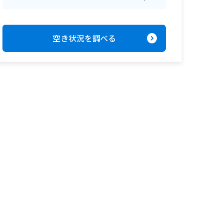
expand_circle_right
空き状況を調べる