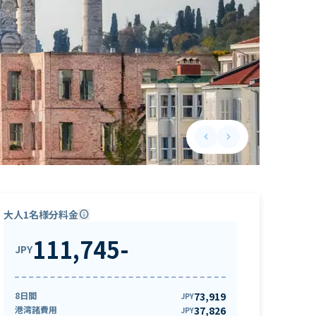
keyboard_arrow_left
keyboard_arrow_right
Previous slide
Next slide
大人1名様分料金
info
111,745
-
JPY
8日間
73,919
JPY
港湾諸費用
37,826
JPY