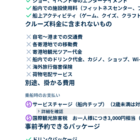
check
ショー、イベント等のエンターテイメント
check
船内での施設使用料（フィットネスセンター、
check
船上アクティビティ（ゲーム、クイズ、クラフ
クルーズ料金に含まれないもの
close
自宅～港までの交通費
close
各寄港地での移動費
close
寄港地観光ツアー代金
close
船内でのドリンク代金、カジノ、ショップ、Wi
close
海外旅行傷害保険
close
荷物宅配サービス
別途、掛かる費用
乗船時のお支払い
paid
サービスチャージ（船内チップ）（2歳未満は
keyboard_arrow_right
詳細を確認
paid
国際観光旅客税 お一人様につき3,000円相当
事前予約できるパッケージ
check
ドリンクパッケージ