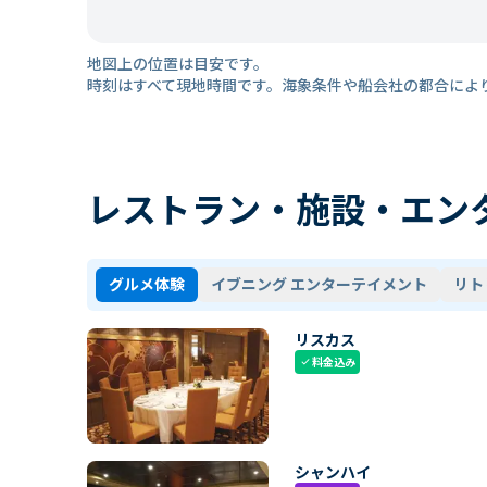
地図上の位置は目安です。
時刻はすべて現地時間です。海象条件や船会社の都合によ
レストラン・施設・エン
グルメ体験
イブニング エンターテイメント
リト
リスカス
料金込み
check
シャンハイ