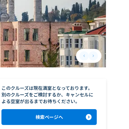
keyboard_arrow_left
keyboard_arrow_right
Previous slide
Next slide
このクルーズは現在満室となっております。

別のクルーズをご検討するか、キャンセルに
よる空室が出るまでお待ちください。
expand_circle_right
検索ページへ