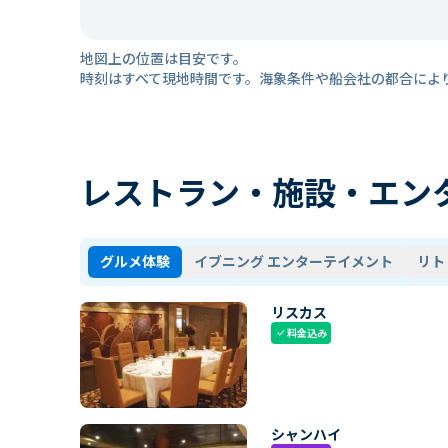
地図上の位置は目安です。
時刻はすべて現地時間です。海象条件や船会社の都合によ
レストラン・施設・エン
グルメ体験
イブニング エンターテイメント
リト
リスカス
料金込み
check
シャンハイ