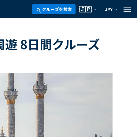
menu
🇯🇵
クルーズを検索
JPY
arrow_drop_down
arrow_drop_down
search
周遊 8日間クルーズ