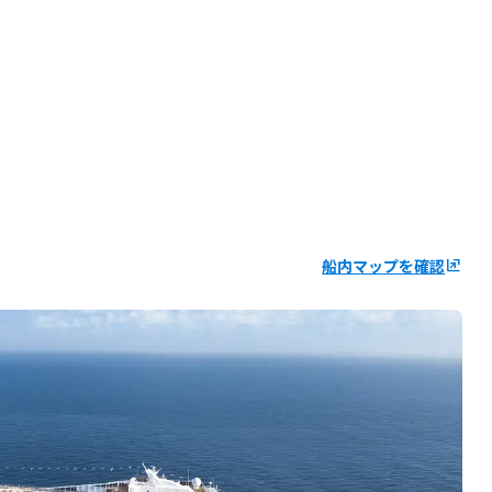
船内マップを確認
ungroup