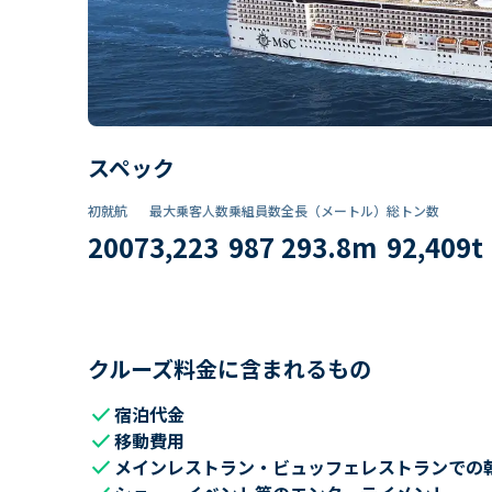
スペック
初就航
最大乗客人数
乗組員数​
全長（メートル）
総トン数​
2007
3,223
987
293.8
m
92,409
t
クルーズ料金に含まれるもの
check
宿泊代金
check
移動費用
check
メインレストラン・ビュッフェレストランでの