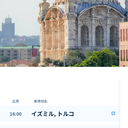
出港
寄港地名
イズミル, トルコ
16:00
open_in_new