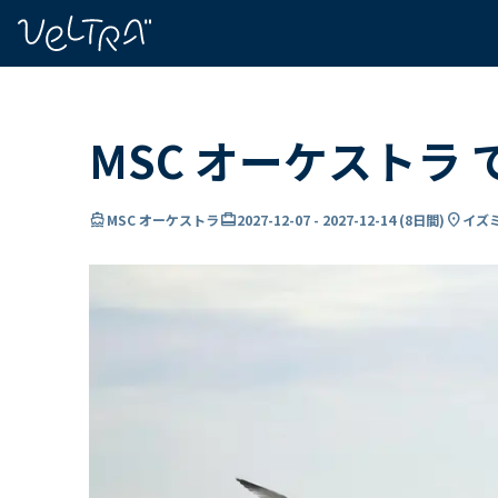
で
い
ま
..
MSC オーケストラ
directions_boat
card_travel
location_on
MSC オーケストラ
2027-12-07
-
2027-12-14
(
8日間
)
イズミ