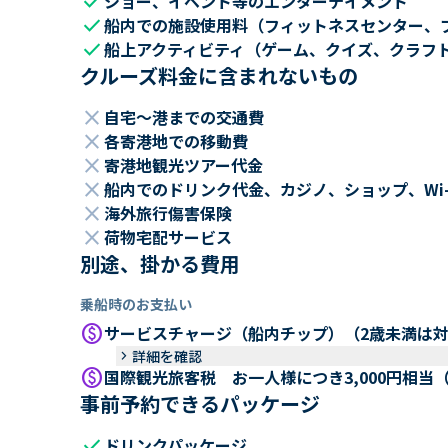
check
ショー、イベント等のエンターテイメント
check
船内での施設使用料（フィットネスセンター、
check
船上アクティビティ（ゲーム、クイズ、クラフ
クルーズ料金に含まれないもの
close
自宅～港までの交通費
close
各寄港地での移動費
close
寄港地観光ツアー代金
close
船内でのドリンク代金、カジノ、ショップ、Wi
close
海外旅行傷害保険
close
荷物宅配サービス
別途、掛かる費用
乗船時のお支払い
paid
サービスチャージ（船内チップ）（2歳未満は
keyboard_arrow_right
詳細を確認
paid
国際観光旅客税 お一人様につき3,000円相当
事前予約できるパッケージ
check
ドリンクパッケージ