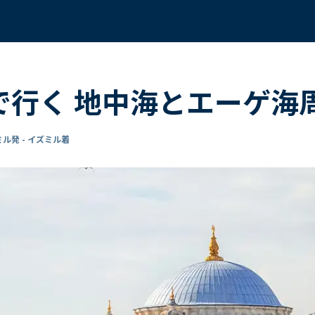
 で行く 地中海とエーゲ海
ル発 - イズミル着