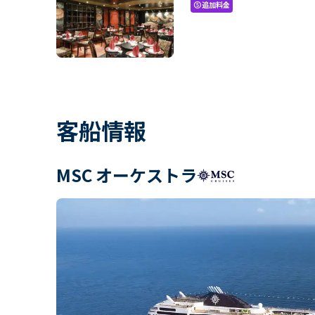
追加料金
paid
客船情報
MSC オーケストラ