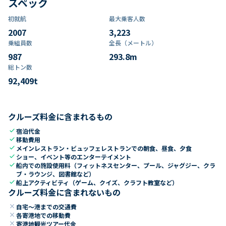
スペック
初就航
最大乗客人数
2007
3,223
乗組員数​
全長（メートル）
987
293.8
m
総トン数​
92,409
t
クルーズ料金に含まれるもの
check
宿泊代金
check
移動費用
check
メインレストラン・ビュッフェレストランでの朝食、昼食、夕食
check
ショー、イベント等のエンターテイメント
check
船内での施設使用料（フィットネスセンター、プール、ジャグジー、クラ
ブ・ラウンジ、図書館など）
check
船上アクティビティ（ゲーム、クイズ、クラフト教室など）
クルーズ料金に含まれないもの
close
自宅～港までの交通費
close
各寄港地での移動費
close
寄港地観光ツアー代金