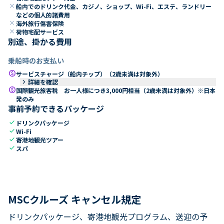
close
船内でのドリンク代金、カジノ、ショップ、Wi-Fi、エステ、ランドリー
などの個人的諸費用
close
海外旅行傷害保険
close
荷物宅配サービス
別途、掛かる費用
乗船時のお支払い
paid
サービスチャージ（船内チップ）（2歳未満は対象外）
keyboard_arrow_right
詳細を確認
paid
国際観光旅客税 お一人様につき3,000円相当（2歳未満は対象外）※日本
発のみ
事前予約できるパッケージ
check
ドリンクパッケージ
check
Wi-Fi
check
寄港地観光ツアー
check
スパ
MSCクルーズ キャンセル規定
ドリンクパッケージ、寄港地観光プログラム、送迎の予