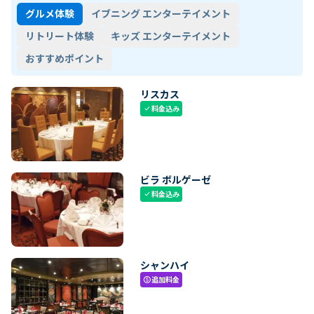
グルメ体験
イブニング エンターテイメント
リトリート体験
キッズ エンターテイメント
おすすめポイント
リスカス
料金込み
check
ビラ ボルゲーゼ
料金込み
check
シャンハイ
追加料金
paid