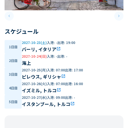
keyboard_arrow_left
keyboard_arrow_right
Previous slide
Next 
スケジュール
2027-10-23(土)
入港
:
-
出港
:
19:00
1日目
バーリ, イタリア
open_in_new
2027-10-24(日)
入港
:
-
出港
:
-
2日目
海上
2027-10-25(月)
入港
:
07:00
出港
:
17:00
3日目
ピレウス, ギリシャ
open_in_new
2027-10-26(火)
入港
:
07:00
出港
:
16:00
4日目
イズミル, トルコ
open_in_new
2027-10-27(水)
入港
:
09:00
出港
:
-
5日目
イスタンブール, トルコ
open_in_new