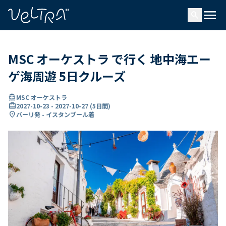
で
menu
search
い
ま
..
MSC オーケストラ で行く 地中海エー
ゲ海周遊 5日クルーズ
directions_boat
MSC オーケストラ
card_travel
2027-10-23
-
2027-10-27
(
5日間
)
location_on
バーリ発 - イスタンブール着