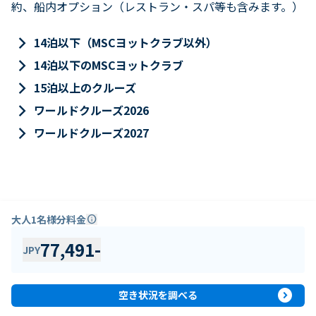
約、船内オプション（レストラン・スパ等も含みます。）
keyboard_arrow_right
14泊以下（MSCヨットクラブ以外）
keyboard_arrow_right
14泊以下のMSCヨットクラブ
keyboard_arrow_right
15泊以上のクルーズ
keyboard_arrow_right
ワールドクルーズ2026
keyboard_arrow_right
ワールドクルーズ2027
大人1名様分料金
info
77,491
-
JPY
expand_circle_right
空き状況を調べる