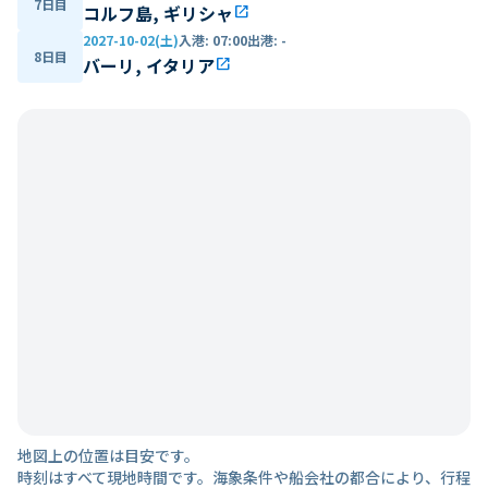
7日目
コルフ島, ギリシャ
open_in_new
2027-10-02(土)
入港
:
07:00
出港
:
-
8日目
バーリ, イタリア
open_in_new
地図上の位置は目安です。
時刻はすべて現地時間です。海象条件や船会社の都合により、行程