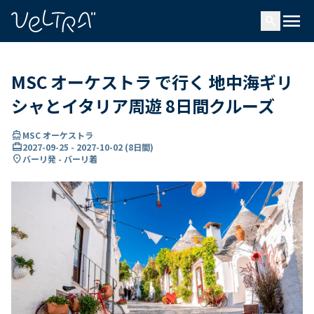
で
menu
search
い
ま
..
MSC オーケストラ で行く 地中海ギリ
シャとイタリア周遊 8日間クルーズ
directions_boat
MSC オーケストラ
card_travel
2027-09-25
-
2027-10-02
(
8日間
)
location_on
バーリ発 - バーリ着