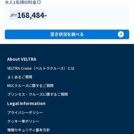
大人1名様分料金
info
168,484
-
JPY
expand_circle_right
空き状況を調べる
About VELTRA
VELTRA Cruise（ベルトラクルーズ）とは
よくあるご質問
MSCクルーズに関するご質問
プリンセス・クルーズに関するご質問
Legal Information
プライバシーポリシー
クッキー等ポリシー
情報セキュリティ基本方針