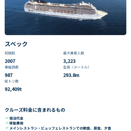
スペック
初就航
最大乗客人数
2007
3,223
乗組員数​
全長（メートル）
987
293.8
m
総トン数​
92,409
t
クルーズ料金に含まれるもの
check
宿泊代金
check
移動費用
check
メインレストラン・ビュッフェレストランでの朝食、昼食、夕食