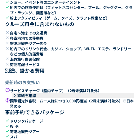
check
ショー、イベント等のエンターテイメント
check
船内での施設使用料（フィットネスセンター、プール、ジャグジー、クラ
ブ・ラウンジ、図書館など）
check
船上アクティビティ（ゲーム、クイズ、クラフト教室など）
クルーズ料金に含まれないもの
close
自宅～港までの交通費
close
各寄港地での移動費
close
寄港地観光ツアー代金
close
船内でのドリンク代金、カジノ、ショップ、Wi-Fi、エステ、ランドリー
などの個人的諸費用
close
海外旅行傷害保険
close
荷物宅配サービス
別途、掛かる費用
乗船時のお支払い
paid
サービスチャージ（船内チップ）（2歳未満は対象外）
keyboard_arrow_right
詳細を確認
paid
国際観光旅客税 お一人様につき3,000円相当（2歳未満は対象外）※日本
発のみ
事前予約できるパッケージ
check
ドリンクパッケージ
check
Wi-Fi
check
寄港地観光ツアー
check
スパ