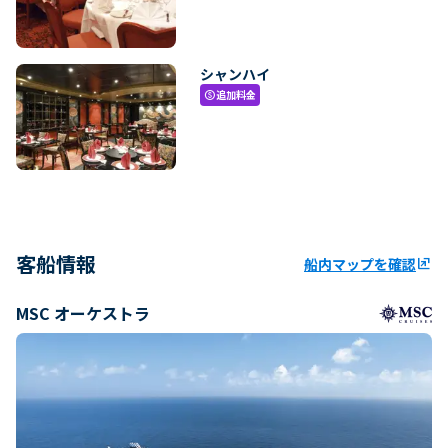
シャンハイ
追加料金
paid
客船情報
船内マップを確認
ungroup
MSC オーケストラ