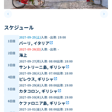
keyboard_arrow_left
keyboard_arrow_right
Previous slide
Next 
スケジュール
2027-09-25(土)
入港
:
-
出港
:
19:00
1日目
バーリ, イタリア
open_in_new
2027-09-26(日)
入港
:
-
出港
:
-
2日目
海上
2027-09-27(月)
入港
:
08:00
出港
:
18:00
3日目
サントリーニ島, ギリシャ
open_in_new
2027-09-28(火)
入港
:
07:00
出港
:
18:00
4日目
ピレウス, ギリシャ
open_in_new
2027-09-29(水)
入港
:
09:00
出港
:
19:00
5日目
カタコロン, ギリシャ
open_in_new
2027-09-30(木)
入港
:
09:00
出港
:
19:00
6日目
ケファロニア島, ギリシャ
open_in_new
2027-10-01(金)
入港
:
08:00
出港
:
19:00