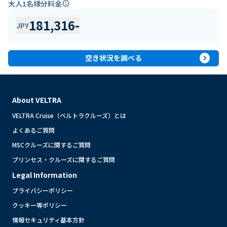
大人1名様分料金
info
181,316
-
JPY
expand_circle_right
空き状況を調べる
About VELTRA
VELTRA Cruise（ベルトラクルーズ）とは
よくあるご質問
MSCクルーズに関するご質問
プリンセス・クルーズに関するご質問
Legal Information
プライバシーポリシー
クッキー等ポリシー
情報セキュリティ基本方針