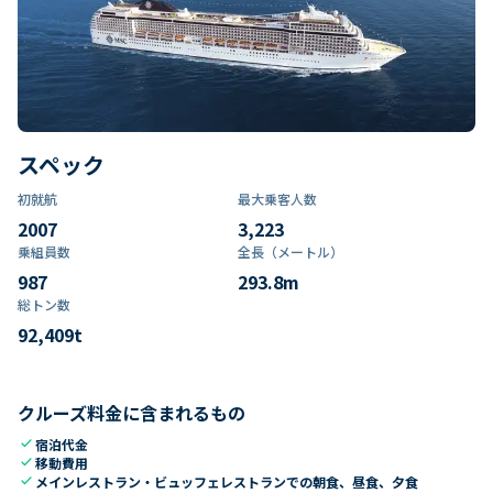
スペック
初就航
最大乗客人数
2007
3,223
乗組員数​
全長（メートル）
987
293.8
m
総トン数​
92,409
t
クルーズ料金に含まれるもの
check
宿泊代金
check
移動費用
check
メインレストラン・ビュッフェレストランでの朝食、昼食、夕食