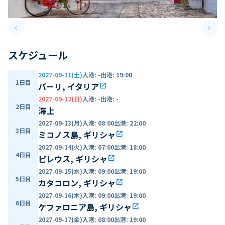
keyboard_arrow_left
keyboard_arrow_right
Previous slide
Next 
スケジュール
2027-09-11(土)
入港
:
-
出港
:
19:00
1日目
バーリ, イタリア
open_in_new
2027-09-12(日)
入港
:
-
出港
:
-
2日目
海上
2027-09-13(月)
入港
:
08:00
出港
:
22:00
3日目
ミコノス島, ギリシャ
open_in_new
2027-09-14(火)
入港
:
07:00
出港
:
18:00
4日目
ピレウス, ギリシャ
open_in_new
2027-09-15(水)
入港
:
09:00
出港
:
19:00
5日目
カタコロン, ギリシャ
open_in_new
2027-09-16(木)
入港
:
09:00
出港
:
19:00
6日目
ケファロニア島, ギリシャ
open_in_new
2027-09-17(金)
入港
:
08:00
出港
:
19:00