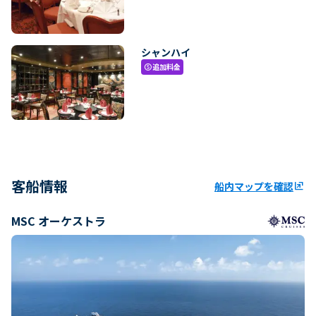
シャンハイ
追加料金
paid
客船情報
船内マップを確認
ungroup
MSC オーケストラ