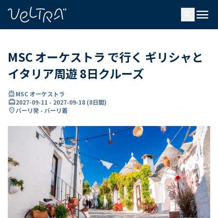
で
menu
search
い
ま
..
MSC オーケストラ で行く ギリシャと
イタリア周遊 8日クルーズ
directions_boat
MSC オーケストラ
card_travel
2027-09-11
-
2027-09-18
(
8日間
)
location_on
バーリ発 - バーリ着