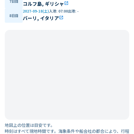
7日目
コルフ島, ギリシャ
open_in_new
2027-09-18(土)
入港
:
07:00
出港
:
-
8日目
バーリ, イタリア
open_in_new
地図上の位置は目安です。
時刻はすべて現地時間です。海象条件や船会社の都合により、行程