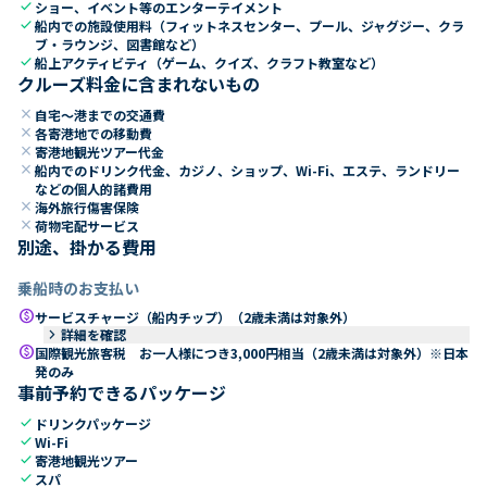
check
ショー、イベント等のエンターテイメント
check
船内での施設使用料（フィットネスセンター、プール、ジャグジー、クラ
ブ・ラウンジ、図書館など）
check
船上アクティビティ（ゲーム、クイズ、クラフト教室など）
クルーズ料金に含まれないもの
close
自宅～港までの交通費
close
各寄港地での移動費
close
寄港地観光ツアー代金
close
船内でのドリンク代金、カジノ、ショップ、Wi-Fi、エステ、ランドリー
などの個人的諸費用
close
海外旅行傷害保険
close
荷物宅配サービス
別途、掛かる費用
乗船時のお支払い
paid
サービスチャージ（船内チップ）（2歳未満は対象外）
keyboard_arrow_right
詳細を確認
paid
国際観光旅客税 お一人様につき3,000円相当（2歳未満は対象外）※日本
発のみ
事前予約できるパッケージ
check
ドリンクパッケージ
check
Wi-Fi
check
寄港地観光ツアー
check
スパ