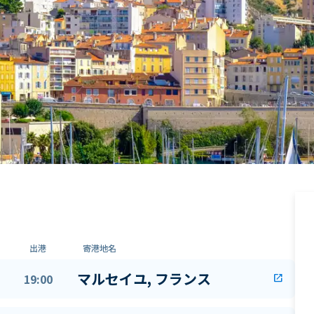
出港
寄港地名
マルセイユ, フランス
19:00
open_in_new