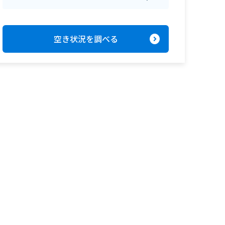
expand_circle_right
空き状況を調べる