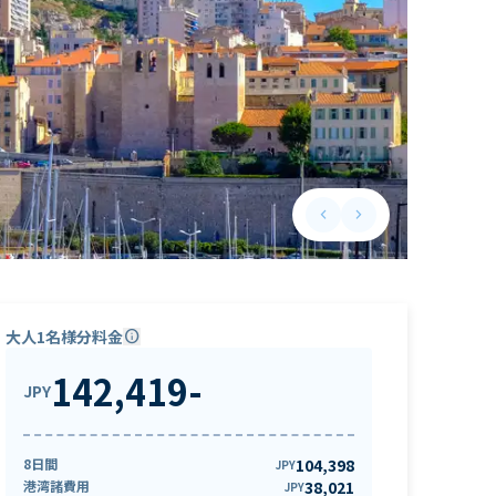
keyboard_arrow_left
keyboard_arrow_right
Previous slide
Next slide
大人1名様分料金
info
142,419
-
JPY
8日間
104,398
JPY
港湾諸費用
38,021
JPY