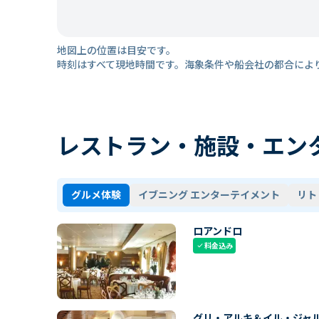
地図上の位置は目安です。
時刻はすべて現地時間です。海象条件や船会社の都合によ
レストラン・施設・エン
グルメ体験
イブニング エンターテイメント
リト
ロアンドロ
料金込み
check
グリ・アルキ＆イル・ジャ