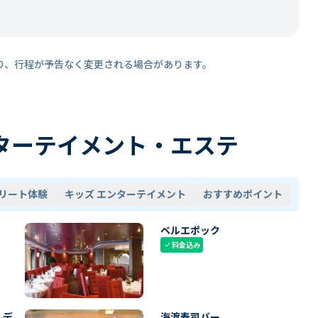
り、行程が予告なく変更される場合があります。
ターテイメント・エステ
リート体験
キッズ エンターテイメント
おすすめポイント
ベルエポック
料金込み
check
ルデ
海渡寿司バー