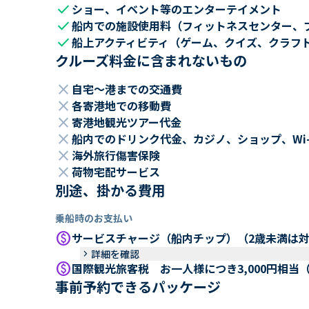
check
ショー、イベント等のエンターテイメント
check
船内での施設使用料（フィットネスセンター、
check
船上アクティビティ（ゲーム、クイズ、クラフ
クルーズ料金に含まれないもの
close
自宅～港までの交通費
close
各寄港地での移動費
close
寄港地観光ツアー代金
close
船内でのドリンク代金、カジノ、ショップ、Wi
close
海外旅行傷害保険
close
荷物宅配サービス
別途、掛かる費用
乗船時のお支払い
paid
サービスチャージ（船内チップ）（2歳未満は
keyboard_arrow_right
詳細を確認
paid
国際観光旅客税 お一人様につき3,000円相当
事前予約できるパッケージ