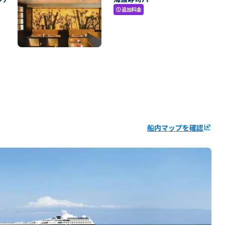
追加料金
paid
船内マップを確認
ungroup