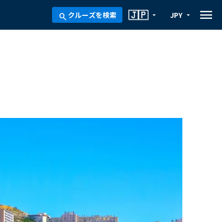
menu
🇯🇵
クルーズを検索
JPY
arrow_drop_down
arrow_drop_down
search