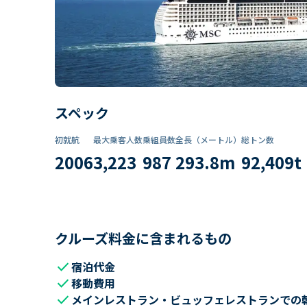
スペック
初就航
最大乗客人数
乗組員数​
全長（メートル）
総トン数​
2006
3,223
987
293.8
m
92,409
t
クルーズ料金に含まれるもの
check
宿泊代金
check
移動費用
check
メインレストラン・ビュッフェレストランでの