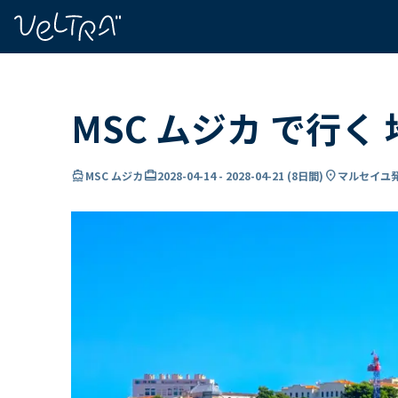
で
い
ま
..
MSC ムジカ で行く
directions_boat
card_travel
location_on
MSC ムジカ
2028-04-14
-
2028-04-21
(
8日間
)
マルセイユ発