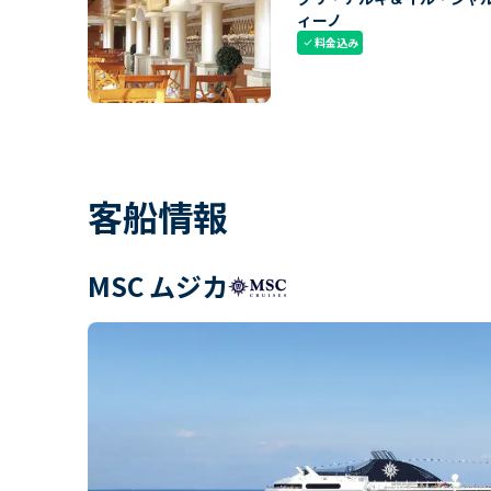
ィーノ
料金込み
check
客船情報
MSC ムジカ