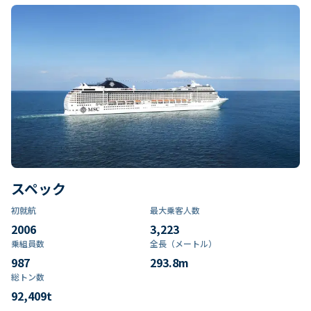
スペック
初就航
最大乗客人数
2006
3,223
乗組員数​
全長（メートル）
987
293.8
m
総トン数​
92,409
t