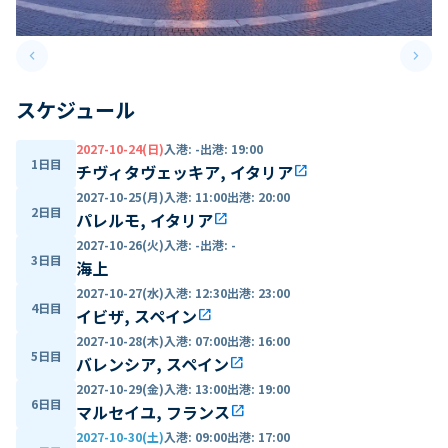
keyboard_arrow_left
keyboard_arrow_right
Previous slide
Next 
スケジュール
2027-10-24(日)
入港
:
-
出港
:
19:00
1日目
チヴィタヴェッキア, イタリア
open_in_new
2027-10-25(月)
入港
:
11:00
出港
:
20:00
2日目
パレルモ, イタリア
open_in_new
2027-10-26(火)
入港
:
-
出港
:
-
3日目
海上
2027-10-27(水)
入港
:
12:30
出港
:
23:00
4日目
イビザ, スペイン
open_in_new
2027-10-28(木)
入港
:
07:00
出港
:
16:00
5日目
バレンシア, スペイン
open_in_new
2027-10-29(金)
入港
:
13:00
出港
:
19:00
6日目
マルセイユ, フランス
open_in_new
2027-10-30(土)
入港
:
09:00
出港
:
17:00