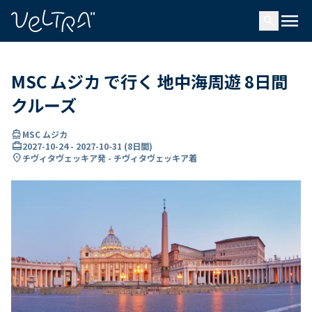
で
menu
search
い
ま
..
MSC ムジカ で行く 地中海周遊 8日間
クルーズ
directions_boat
MSC ムジカ
card_travel
2027-10-24
-
2027-10-31
(
8日間
)
location_on
チヴィタヴェッキア発 - チヴィタヴェッキア着