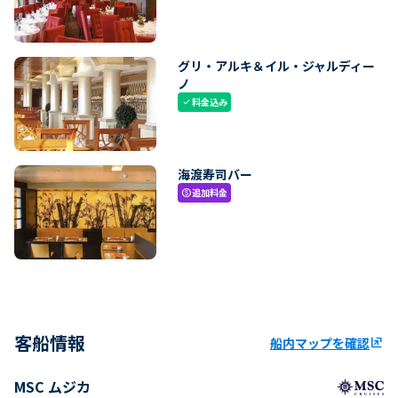
グリ・アルキ＆イル・ジャルディー
ノ
料金込み
check
海渡寿司バー
追加料金
paid
客船情報
船内マップを確認
ungroup
MSC ムジカ