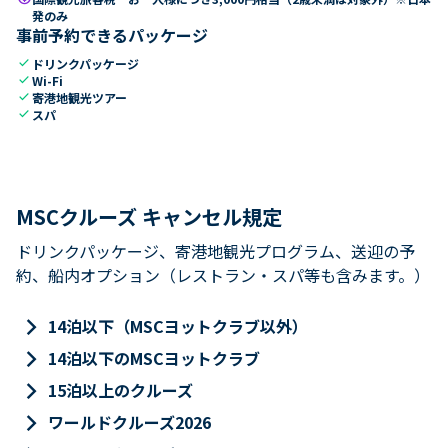
発のみ
事前予約できるパッケージ
check
ドリンクパッケージ
check
Wi-Fi
check
寄港地観光ツアー
check
スパ
MSCクルーズ キャンセル規定
ドリンクパッケージ、寄港地観光プログラム、送迎の予
約、船内オプション（レストラン・スパ等も含みます。）
keyboard_arrow_right
14泊以下（MSCヨットクラブ以外）
keyboard_arrow_right
14泊以下のMSCヨットクラブ
keyboard_arrow_right
15泊以上のクルーズ
keyboard_arrow_right
ワールドクルーズ2026