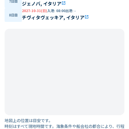
7日目
ジェノバ, イタリア
open_in_new
2027-10-31(日)
入港
:
08:00
出港
:
-
8日目
チヴィタヴェッキア, イタリア
open_in_new
地図上の位置は目安です。
時刻はすべて現地時間です。海象条件や船会社の都合により、行程