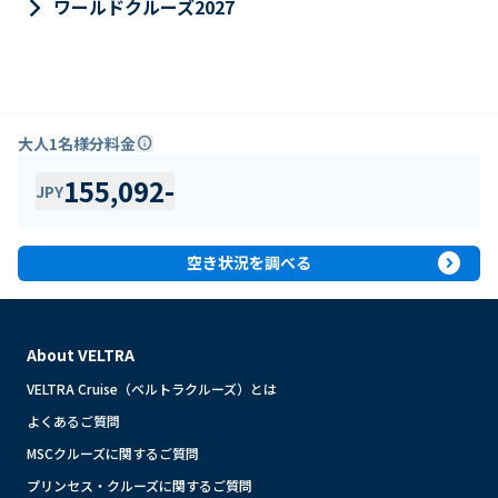
keyboard_arrow_right
ワールドクルーズ2027
大人1名様分料金
info
155,092
-
JPY
expand_circle_right
空き状況を調べる
About VELTRA
VELTRA Cruise（ベルトラクルーズ）とは
よくあるご質問
MSCクルーズに関するご質問
プリンセス・クルーズに関するご質問