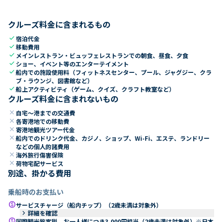
クルーズ料金に含まれるもの
check
宿泊代金
check
移動費用
check
メインレストラン・ビュッフェレストランでの朝食、昼食、夕食
check
ショー、イベント等のエンターテイメント
check
船内での施設使用料（フィットネスセンター、プール、ジャグジー、クラ
ブ・ラウンジ、図書館など）
check
船上アクティビティ（ゲーム、クイズ、クラフト教室など）
クルーズ料金に含まれないもの
close
自宅～港までの交通費
close
各寄港地での移動費
close
寄港地観光ツアー代金
close
船内でのドリンク代金、カジノ、ショップ、Wi-Fi、エステ、ランドリー
などの個人的諸費用
close
海外旅行傷害保険
close
荷物宅配サービス
別途、掛かる費用
乗船時のお支払い
paid
サービスチャージ（船内チップ）（2歳未満は対象外）
keyboard_arrow_right
詳細を確認
paid
国際観光旅客税 お一人様につき3,000円相当（2歳未満は対象外）※日本