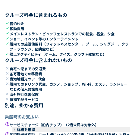
クルーズ料金に含まれるもの
check
宿泊代金
check
移動費用
check
メインレストラン・ビュッフェレストランでの朝食、昼食、夕食
check
ショー、イベント等のエンターテイメント
check
船内での施設使用料（フィットネスセンター、プール、ジャグジー、クラ
ブ・ラウンジ、図書館など）
check
船上アクティビティ（ゲーム、クイズ、クラフト教室など）
クルーズ料金に含まれないもの
close
自宅～港までの交通費
close
各寄港地での移動費
close
寄港地観光ツアー代金
close
船内でのドリンク代金、カジノ、ショップ、Wi-Fi、エステ、ランドリー
などの個人的諸費用
close
海外旅行傷害保険
close
荷物宅配サービス
別途、掛かる費用
乗船時のお支払い
paid
サービスチャージ（船内チップ）（2歳未満は対象外）
keyboard_arrow_right
詳細を確認
paid
国際観光旅客税 お一人様につき3,000円相当（2歳未満は対象外）※日本