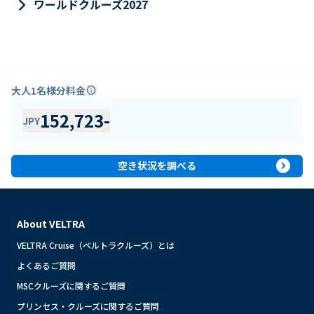
keyboard_arrow_right
ワールドクルーズ2027
大人1名様分料金
info
152,723
-
JPY
expand_circle_right
空き状況を調べる
About VELTRA
VELTRA Cruise（ベルトラクルーズ）とは
よくあるご質問
MSCクルーズに関するご質問
プリンセス・クルーズに関するご質問