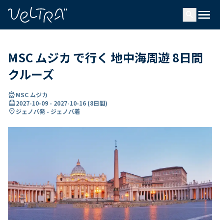
で
menu
search
い
ま
..
MSC ムジカ で行く 地中海周遊 8日間
クルーズ
directions_boat
MSC ムジカ
card_travel
2027-10-09
-
2027-10-16
(
8日間
)
location_on
ジェノバ発 - ジェノバ着