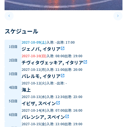
keyboard_arrow_left
keyboard_arrow_right
Previous slide
Next 
スケジュール
2027-10-09(土)
入港
:
-
出港
:
17:00
1日目
ジェノバ, イタリア
open_in_new
2027-10-10(日)
入港
:
08:00
出港
:
19:00
2日目
チヴィタヴェッキア, イタリア
open_in_new
2027-10-11(月)
入港
:
11:00
出港
:
20:00
3日目
パレルモ, イタリア
open_in_new
2027-10-12(火)
入港
:
-
出港
:
-
4日目
海上
2027-10-13(水)
入港
:
12:30
出港
:
23:00
5日目
イビザ, スペイン
open_in_new
2027-10-14(木)
入港
:
07:00
出港
:
16:00
6日目
バレンシア, スペイン
open_in_new
2027-10-15(金)
入港
:
13:00
出港
:
19:00