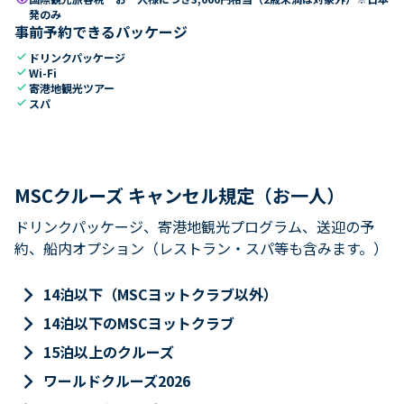
発のみ
事前予約できるパッケージ
check
ドリンクパッケージ
check
Wi-Fi
check
寄港地観光ツアー
check
スパ
MSCクルーズ キャンセル規定（お一人）
ドリンクパッケージ、寄港地観光プログラム、送迎の予
約、船内オプション（レストラン・スパ等も含みます。）
keyboard_arrow_right
14泊以下（MSCヨットクラブ以外）
keyboard_arrow_right
14泊以下のMSCヨットクラブ
keyboard_arrow_right
15泊以上のクルーズ
keyboard_arrow_right
ワールドクルーズ2026