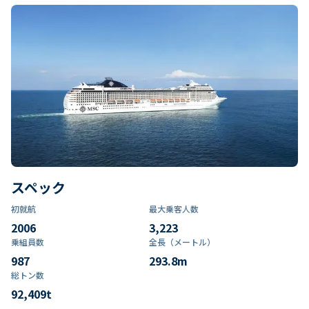
スペック
初就航
最大乗客人数
2006
3,223
乗組員数​
全長（メートル）
987
293.8
m
総トン数​
92,409
t