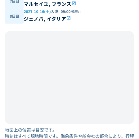
7日目
マルセイユ, フランス
open_in_new
2027-10-16(土)
入港
:
09:00
出港
:
-
8日目
ジェノバ, イタリア
open_in_new
地図上の位置は目安です。
時刻はすべて現地時間です。海象条件や船会社の都合により、行程