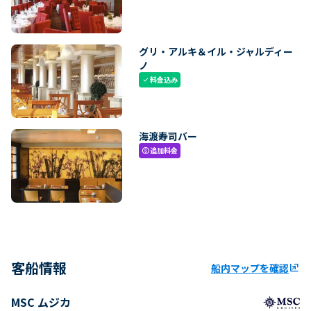
グリ・アルキ＆イル・ジャルディー
ノ
料金込み
check
海渡寿司バー
追加料金
paid
客船情報
船内マップを確認
ungroup
MSC ムジカ