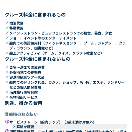
クルーズ料金に含まれるもの
check
宿泊代金
check
移動費用
check
メインレストラン・ビュッフェレストランでの朝食、昼食、夕食
check
ショー、イベント等のエンターテイメント
check
船内での施設使用料（フィットネスセンター、プール、ジャグジー、クラ
ブ・ラウンジ、図書館など）
check
船上アクティビティ（ゲーム、クイズ、クラフト教室など）
クルーズ料金に含まれないもの
close
自宅～港までの交通費
close
各寄港地での移動費
close
寄港地観光ツアー代金
close
船内でのドリンク代金、カジノ、ショップ、Wi-Fi、エステ、ランドリー
などの個人的諸費用
close
海外旅行傷害保険
close
荷物宅配サービス
別途、掛かる費用
乗船時のお支払い
paid
サービスチャージ（船内チップ）（2歳未満は対象外）
keyboard_arrow_right
詳細を確認
paid
国際観光旅客税 お一人様につき3,000円相当（2歳未満は対象外）※日本