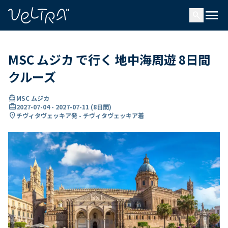
で
menu
search
い
ま
..
MSC ムジカ で行く 地中海周遊 8日間
クルーズ
directions_boat
MSC ムジカ
card_travel
2027-07-04
-
2027-07-11
(
8日間
)
location_on
チヴィタヴェッキア発 - チヴィタヴェッキア着