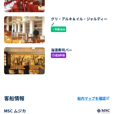
グリ・アルキ＆イル・ジャルディー
ノ
料金込み
check
海渡寿司バー
追加料金
paid
客船情報
船内マップを確認
ungroup
MSC ムジカ