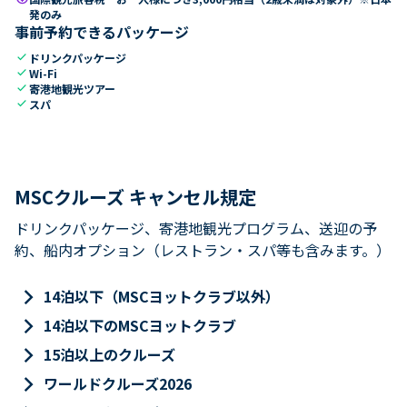
発のみ
事前予約できるパッケージ
check
ドリンクパッケージ
check
Wi-Fi
check
寄港地観光ツアー
check
スパ
MSCクルーズ キャンセル規定
ドリンクパッケージ、寄港地観光プログラム、送迎の予
約、船内オプション（レストラン・スパ等も含みます。）
keyboard_arrow_right
14泊以下（MSCヨットクラブ以外）
keyboard_arrow_right
14泊以下のMSCヨットクラブ
keyboard_arrow_right
15泊以上のクルーズ
keyboard_arrow_right
ワールドクルーズ2026