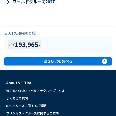
keyboard_arrow_right
ワールドクルーズ2027
大人1名様分料金
info
193,965
-
JPY
expand_circle_right
空き状況を調べる
About VELTRA
VELTRA Cruise（ベルトラクルーズ）とは
よくあるご質問
MSCクルーズに関するご質問
プリンセス・クルーズに関するご質問