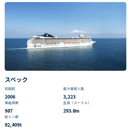
スペック
初就航
最大乗客人数
2006
3,223
乗組員数​
全長（メートル）
987
293.8
m
総トン数​
92,409
t