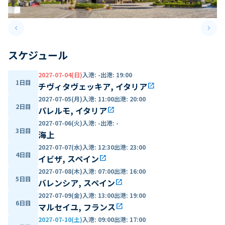
keyboard_arrow_left
keyboard_arrow_right
Previous slide
Next 
スケジュール
2027-07-04(日)
入港
:
-
出港
:
19:00
1日目
チヴィタヴェッキア, イタリア
open_in_new
2027-07-05(月)
入港
:
11:00
出港
:
20:00
2日目
パレルモ, イタリア
open_in_new
2027-07-06(火)
入港
:
-
出港
:
-
3日目
海上
2027-07-07(水)
入港
:
12:30
出港
:
23:00
4日目
イビザ, スペイン
open_in_new
2027-07-08(木)
入港
:
07:00
出港
:
16:00
5日目
バレンシア, スペイン
open_in_new
2027-07-09(金)
入港
:
13:00
出港
:
19:00
6日目
マルセイユ, フランス
open_in_new
2027-07-10(土)
入港
:
09:00
出港
:
17:00