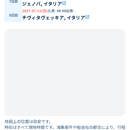
7日目
ジェノバ, イタリア
open_in_new
2027-07-11(日)
入港
:
08:00
出港
:
-
8日目
チヴィタヴェッキア, イタリア
open_in_new
地図上の位置は目安です。
時刻はすべて現地時間です。海象条件や船会社の都合により、行程