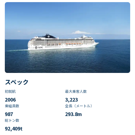
スペック
初就航
最大乗客人数
2006
3,223
乗組員数​
全長（メートル）
987
293.8
m
総トン数​
92,409
t