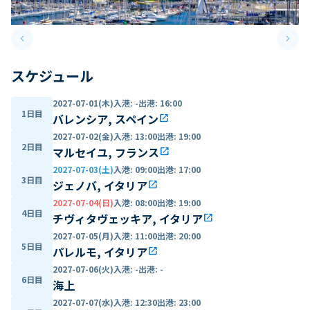
keyboard_arrow_left
keyboard_arrow_right
Previous slide
Next 
スケジュール
2027-07-01(木)
入港
:
-
出港
:
16:00
1日目
バレンシア, スペイン
open_in_new
2027-07-02(金)
入港
:
13:00
出港
:
19:00
2日目
マルセイユ, フランス
open_in_new
2027-07-03(土)
入港
:
09:00
出港
:
17:00
3日目
ジェノバ, イタリア
open_in_new
2027-07-04(日)
入港
:
08:00
出港
:
19:00
4日目
チヴィタヴェッキア, イタリア
open_in_new
2027-07-05(月)
入港
:
11:00
出港
:
20:00
5日目
パレルモ, イタリア
open_in_new
2027-07-06(火)
入港
:
-
出港
:
-
6日目
海上
2027-07-07(水)
入港
:
12:30
出港
:
23:00