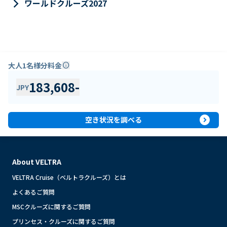
keyboard_arrow_right
ワールドクルーズ2027
大人1名様分料金
info
183,608
-
JPY
expand_circle_right
空き状況を調べる
About VELTRA
VELTRA Cruise（ベルトラクルーズ）とは
よくあるご質問
MSCクルーズに関するご質問
プリンセス・クルーズに関するご質問