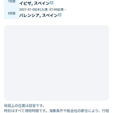
7日目
イビザ, スペイン
open_in_new
2027-07-08(木)
入港
:
07:00
出港
:
-
8日目
バレンシア, スペイン
open_in_new
地図上の位置は目安です。
時刻はすべて現地時間です。海象条件や船会社の都合により、行程