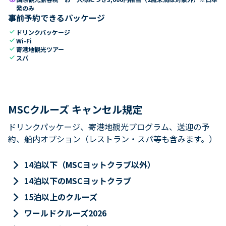
発のみ
事前予約できるパッケージ
check
ドリンクパッケージ
check
Wi-Fi
check
寄港地観光ツアー
check
スパ
MSCクルーズ キャンセル規定
ドリンクパッケージ、寄港地観光プログラム、送迎の予
約、船内オプション（レストラン・スパ等も含みます。）
keyboard_arrow_right
14泊以下（MSCヨットクラブ以外）
keyboard_arrow_right
14泊以下のMSCヨットクラブ
keyboard_arrow_right
15泊以上のクルーズ
keyboard_arrow_right
ワールドクルーズ2026