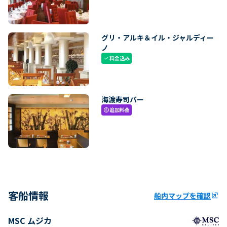
グリ・アルキ＆イル・ジャルディー
ノ
料金込み
check
海渡寿司バー
追加料金
paid
客船情報
船内マップを確認
ungroup
MSC ムジカ