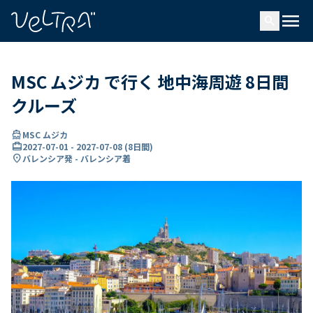
で
menu
search
い
ま
..
MSC ムジカ で行く 地中海周遊 8日間
クルーズ
directions_boat
MSC ムジカ
card_travel
2027-07-01
-
2027-07-08
(
8日間
)
location_on
バレンシア発 - バレンシア着