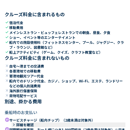
クルーズ料金に含まれるもの
check
宿泊代金
check
移動費用
check
メインレストラン・ビュッフェレストランでの朝食、昼食、夕食
check
ショー、イベント等のエンターテイメント
check
船内での施設使用料（フィットネスセンター、プール、ジャグジー、クラ
ブ・ラウンジ、図書館など）
check
船上アクティビティ（ゲーム、クイズ、クラフト教室など）
クルーズ料金に含まれないもの
close
自宅～港までの交通費
close
各寄港地での移動費
close
寄港地観光ツアー代金
close
船内でのドリンク代金、カジノ、ショップ、Wi-Fi、エステ、ランドリー
などの個人的諸費用
close
海外旅行傷害保険
close
荷物宅配サービス
別途、掛かる費用
乗船時のお支払い
paid
サービスチャージ（船内チップ）（2歳未満は対象外）
keyboard_arrow_right
詳細を確認
paid
国際観光旅客税 お一人様につき3,000円相当（2歳未満は対象外）※日本