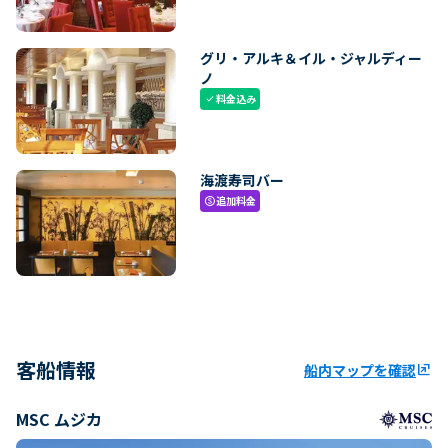
グリ・アルキ＆イル・ジャルディー
ノ
料金込み
check
海渡寿司バー
追加料金
paid
客船情報
船内マップを確認
ungroup
MSC ムジカ