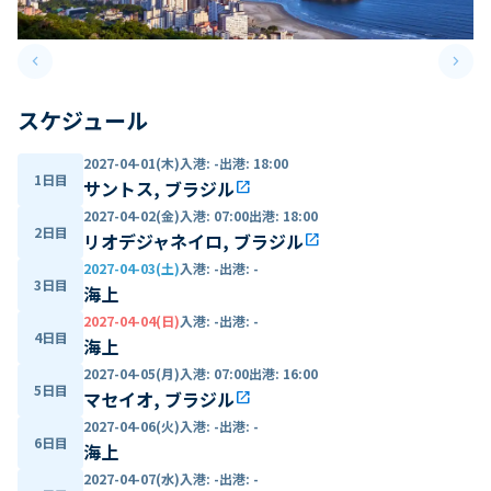
keyboard_arrow_left
keyboard_arrow_right
Previous slide
Next 
スケジュール
2027-04-01(木)
入港
:
-
出港
:
18:00
1日目
サントス, ブラジル
open_in_new
2027-04-02(金)
入港
:
07:00
出港
:
18:00
2日目
リオデジャネイロ, ブラジル
open_in_new
2027-04-03(土)
入港
:
-
出港
:
-
3日目
海上
2027-04-04(日)
入港
:
-
出港
:
-
4日目
海上
2027-04-05(月)
入港
:
07:00
出港
:
16:00
5日目
マセイオ, ブラジル
open_in_new
2027-04-06(火)
入港
:
-
出港
:
-
6日目
海上
2027-04-07(水)
入港
:
-
出港
:
-