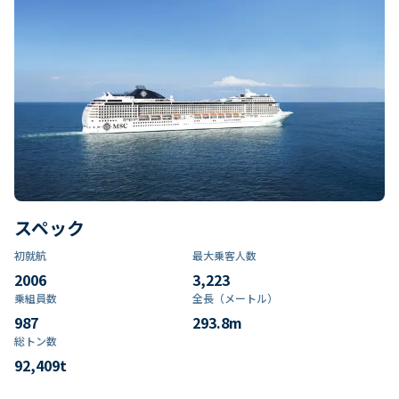
スペック
初就航
最大乗客人数
2006
3,223
乗組員数​
全長（メートル）
987
293.8
m
総トン数​
92,409
t