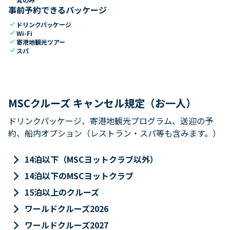
事前予約できるパッケージ
check
ドリンクパッケージ
check
Wi-Fi
check
寄港地観光ツアー
check
スパ
MSCクルーズ キャンセル規定（お一人）
ドリンクパッケージ、寄港地観光プログラム、送迎の予
約、船内オプション（レストラン・スパ等も含みます。）
keyboard_arrow_right
14泊以下（MSCヨットクラブ以外）
keyboard_arrow_right
14泊以下のMSCヨットクラブ
keyboard_arrow_right
15泊以上のクルーズ
keyboard_arrow_right
ワールドクルーズ2026
keyboard_arrow_right
ワールドクルーズ2027