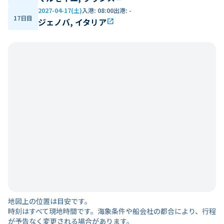
2027-04-17(土)
入港
:
08:00
出港
:
-
17日目
ジェノバ, イタリア
open_in_new
地図上の位置は目安です。
時刻はすべて現地時間です。海象条件や船会社の都合により、行程
が予告なく変更される場合があります。