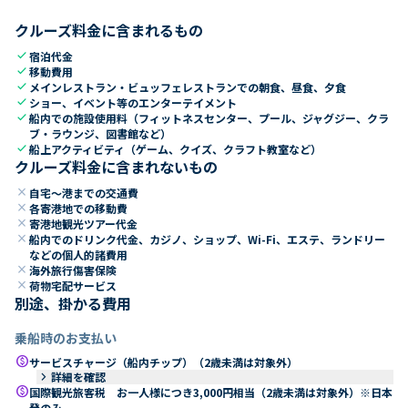
クルーズ料金に含まれるもの
check
宿泊代金
check
移動費用
check
メインレストラン・ビュッフェレストランでの朝食、昼食、夕食
check
ショー、イベント等のエンターテイメント
check
船内での施設使用料（フィットネスセンター、プール、ジャグジー、クラ
ブ・ラウンジ、図書館など）
check
船上アクティビティ（ゲーム、クイズ、クラフト教室など）
クルーズ料金に含まれないもの
close
自宅～港までの交通費
close
各寄港地での移動費
close
寄港地観光ツアー代金
close
船内でのドリンク代金、カジノ、ショップ、Wi-Fi、エステ、ランドリー
などの個人的諸費用
close
海外旅行傷害保険
close
荷物宅配サービス
別途、掛かる費用
乗船時のお支払い
paid
サービスチャージ（船内チップ）（2歳未満は対象外）
keyboard_arrow_right
詳細を確認
paid
国際観光旅客税 お一人様につき3,000円相当（2歳未満は対象外）※日本
発のみ