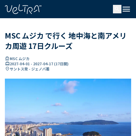
で
menu
search
い
ま
..
MSC ムジカ で行く 地中海と南アメリ
カ周遊 17日クルーズ
directions_boat
MSC ムジカ
card_travel
2027-04-01
-
2027-04-17
(
17日間
)
location_on
サントス発 - ジェノバ着