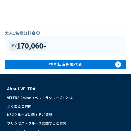
大人1名様分料金
info
170,060
-
JPY
expand_circle_right
空き状況を調べる
About VELTRA
VELTRA Cruise（ベルトラクルーズ）とは
よくあるご質問
MSCクルーズに関するご質問
プリンセス・クルーズに関するご質問