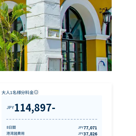
大人1名様分料金
info
114,897
-
JPY
8日間
77,071
JPY
港湾諸費用
37,826
JPY