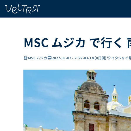
で
い
ま
..
MSC ムジカ で行
directions_boat
card_travel
location_on
MSC ムジカ
2027-03-07
-
2027-03-14
(
8日間
)
イタジャイ発