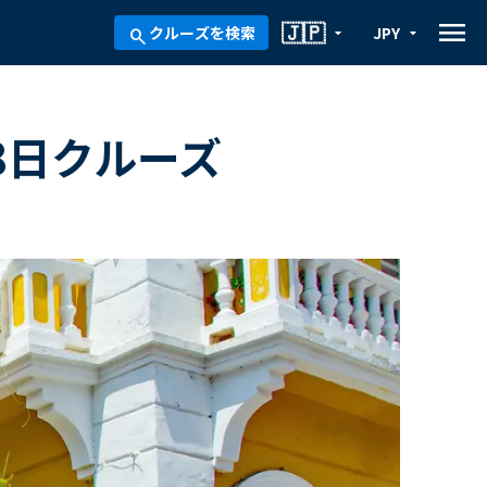
menu
🇯🇵
クルーズを検索
JPY
arrow_drop_down
arrow_drop_down
search
8日クルーズ