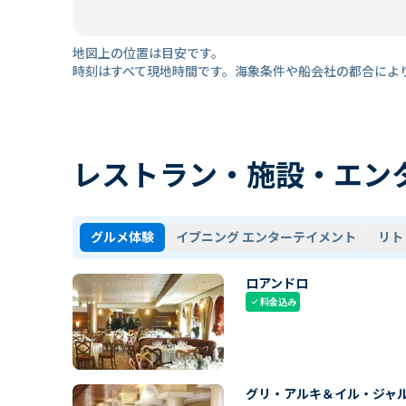
地図上の位置は目安です。
時刻はすべて現地時間です。海象条件や船会社の都合によ
レストラン・施設・エン
グルメ体験
イブニング エンターテイメント
リト
ロアンドロ
料金込み
check
グリ・アルキ＆イル・ジャ