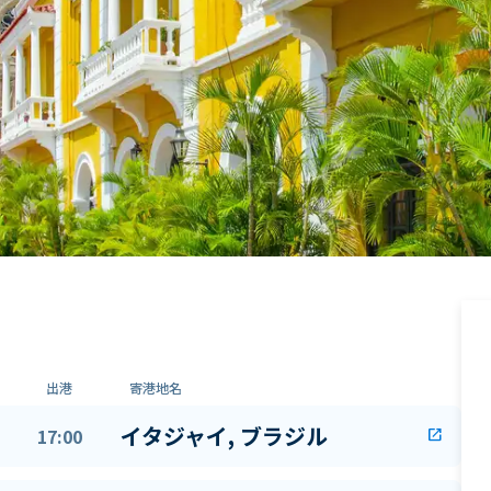
出港
寄港地名
イタジャイ, ブラジル
17:00
open_in_new