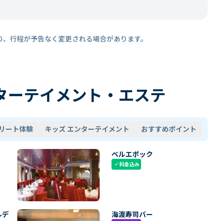
り、行程が予告なく変更される場合があります。
ターテイメント・エステ
リート体験
キッズ エンターテイメント
おすすめポイント
ベルエポック
料金込み
check
ルデ
海渡寿司バー