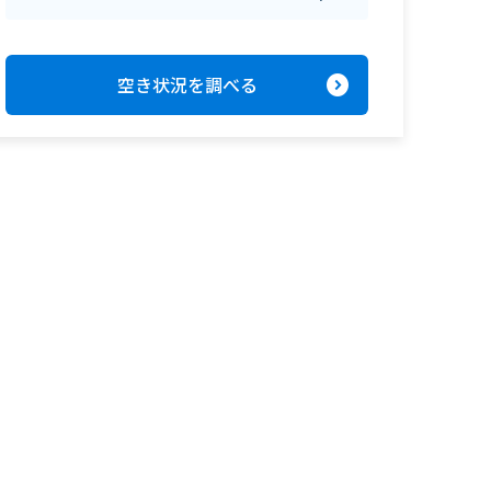
expand_circle_right
空き状況を調べる