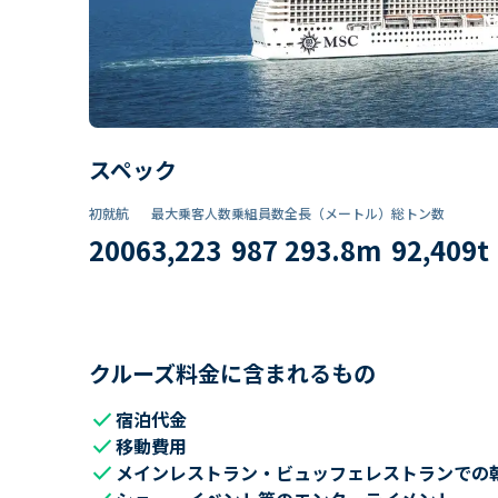
スペック
初就航
最大乗客人数
乗組員数​
全長（メートル）
総トン数​
2006
3,223
987
293.8
m
92,409
t
クルーズ料金に含まれるもの
check
宿泊代金
check
移動費用
check
メインレストラン・ビュッフェレストランでの