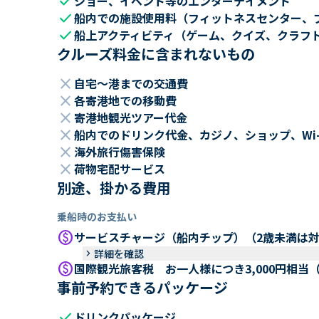
check
ショー、イベント等のエンターテイメント
check
船内での施設使用料（フィットネスセンター、
check
船上アクティビティ（ゲーム、クイズ、クラフ
クルーズ料金に含まれないもの
close
自宅～港までの交通費
close
各寄港地での移動費
close
寄港地観光ツアー代金
close
船内でのドリンク代金、カジノ、ショップ、Wi
close
海外旅行傷害保険
close
荷物宅配サービス
別途、掛かる費用
乗船時のお支払い
paid
サービスチャージ（船内チップ）（2歳未満は
keyboard_arrow_right
詳細を確認
paid
国際観光旅客税 お一人様につき3,000円相当
事前予約できるパッケージ
check
ドリンクパッケージ