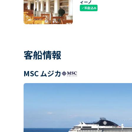
ィーノ
料金込み
check
客船情報
MSC ムジカ