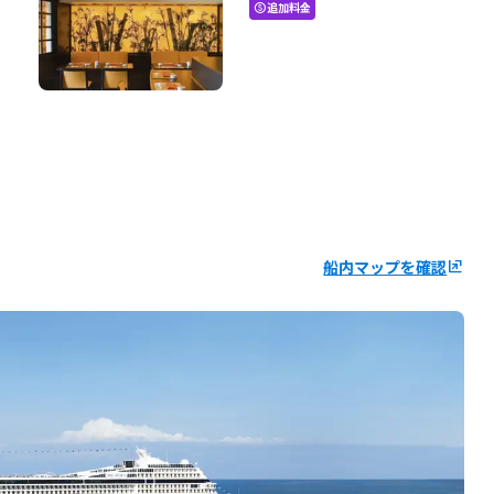
追加料金
paid
船内マップを確認
ungroup