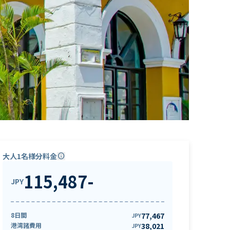
大人1名様分料金
info
115,487
-
JPY
8日間
77,467
JPY
港湾諸費用
38,021
JPY