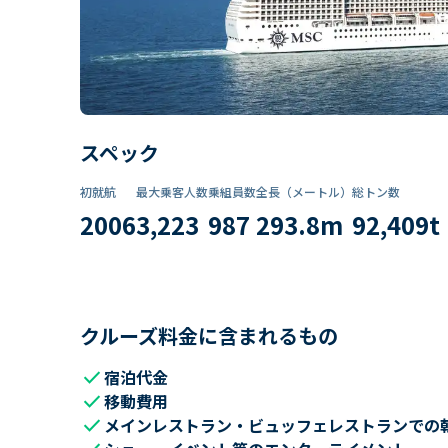
スペック
初就航
最大乗客人数
乗組員数​
全長（メートル）
総トン数​
2006
3,223
987
293.8
m
92,409
t
クルーズ料金に含まれるもの
check
宿泊代金
check
移動費用
check
メインレストラン・ビュッフェレストランでの