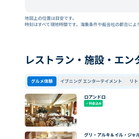
地図上の位置は目安です。
時刻はすべて現地時間です。海象条件や船会社の都合によ
レストラン・施設・エン
グルメ体験
イブニング エンターテイメント
リト
ロアンドロ
料金込み
check
グリ・アルキ＆イル・ジャ