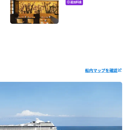
追加料金
paid
船内マップを確認
ungroup