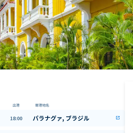
出港
寄港地名
パラナグァ, ブラジル
18:00
open_in_new