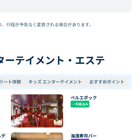
り、行程が予告なく変更される場合があります。
ターテイメント・エステ
リート体験
キッズ エンターテイメント
おすすめポイント
ベルエポック
料金込み
check
ルデ
海渡寿司バー