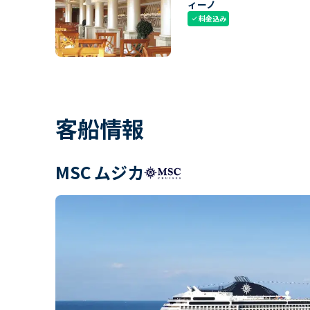
ィーノ
料金込み
check
客船情報
MSC ムジカ