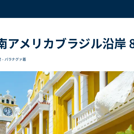
く 南アメリカブラジル沿岸
 - パラナグァ着