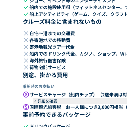
check
ショー、イベント等のエンターテイメント
check
船内での施設使用料（フィットネスセンター、
check
船上アクティビティ（ゲーム、クイズ、クラフ
クルーズ料金に含まれないもの
close
自宅～港までの交通費
close
各寄港地での移動費
close
寄港地観光ツアー代金
close
船内でのドリンク代金、カジノ、ショップ、Wi
close
海外旅行傷害保険
close
荷物宅配サービス
別途、掛かる費用
乗船時のお支払い
paid
サービスチャージ（船内チップ）（2歳未満は
keyboard_arrow_right
詳細を確認
paid
国際観光旅客税 お一人様につき3,000円相当
事前予約できるパッケージ
check
ドリンクパッケージ