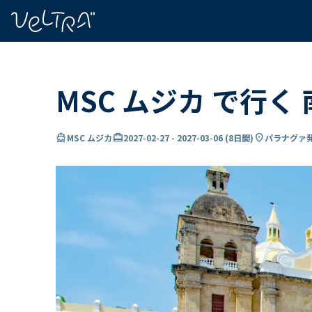
で
い
ま
..
MSC ムジカ で行
directions_boat
card_travel
location_on
MSC ムジカ
2027-02-27
-
2027-03-06
(
8日間
)
パラナグァ発