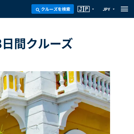
menu
🇯🇵
クルーズを検索
JPY
arrow_drop_down
arrow_drop_down
search
 8日間クルーズ