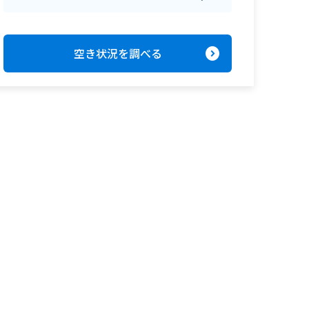
expand_circle_right
空き状況を調べる