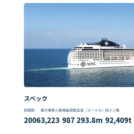
スペック
初就航
最大乗客人数
乗組員数​
全長（メートル）
総トン数​
2006
3,223
987
293.8
m
92,409
t