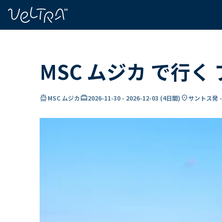
で
い
ま
..
MSC ムジカ で行
directions_boat
card_travel
location_on
MSC ムジカ
2026-11-30
-
2026-12-03
(
4日間
)
サントス発 