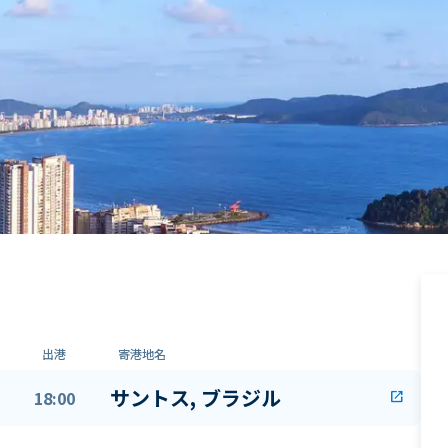
出港
寄港地名
サントス, ブラジル
18:00
open_in_new