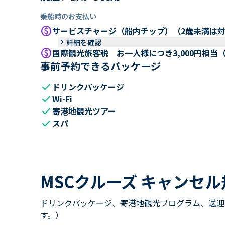
乗船時のお支払い
paid
サービスチャージ（船内チップ）（2歳未満は
keyboard_arrow_right
詳細を確認
paid
国際観光旅客税 お一人様につき3,000円相当
事前予約できるパッケージ
check
ドリンクパッケージ
check
Wi-Fi
check
寄港地観光ツアー
check
スパ
MSCクルーズ キャンセル
ドリンクパッケージ、寄港地観光プログラム、送迎
す。）