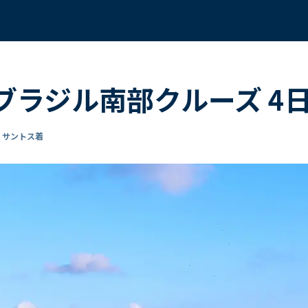
く ブラジル南部クルーズ 4
- サントス着