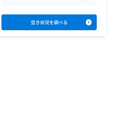
expand_circle_right
空き状況を調べる