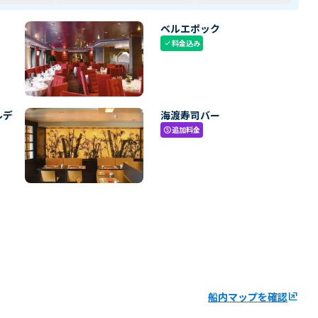
ベルエポック
料金込み
check
ルデ
海渡寿司バー
追加料金
paid
船内マップを確認
ungroup