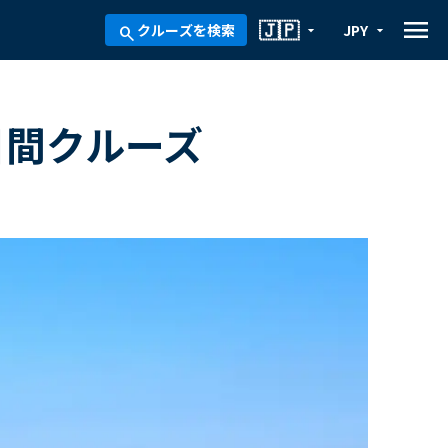
menu
🇯🇵
クルーズを検索
JPY
arrow_drop_down
arrow_drop_down
search
日間クルーズ