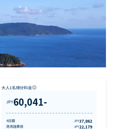
大人1名様分料金
info
60,041
-
JPY
4日間
37,862
JPY
港湾諸費用
22,179
JPY