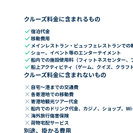
クルーズ料金に含まれるもの
check
宿泊代金
check
移動費用
check
メインレストラン・ビュッフェレストランでの
check
ショー、イベント等のエンターテイメント
check
船内での施設使用料（フィットネスセンター、
check
船上アクティビティ（ゲーム、クイズ、クラフ
クルーズ料金に含まれないもの
close
自宅～港までの交通費
close
各寄港地での移動費
close
寄港地観光ツアー代金
close
船内でのドリンク代金、カジノ、ショップ、Wi
close
海外旅行傷害保険
close
荷物宅配サービス
別途、掛かる費用