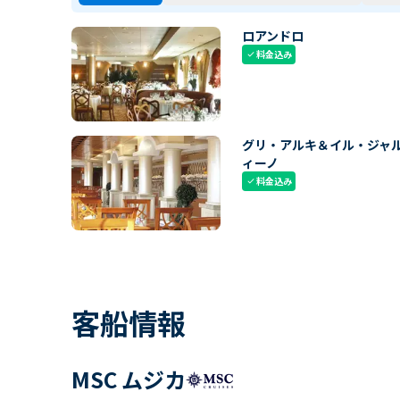
ロアンドロ
料金込み
check
グリ・アルキ＆イル・ジャ
ィーノ
料金込み
check
客船情報
MSC ムジカ