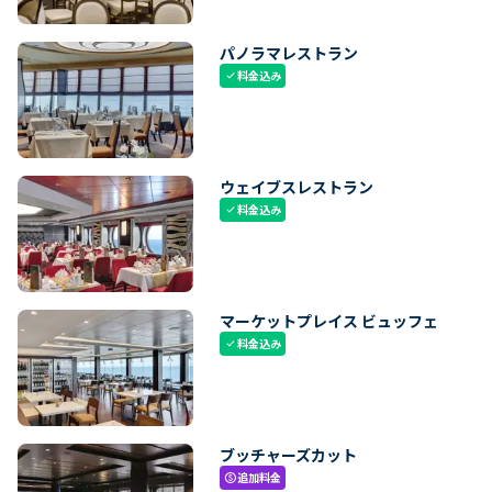
パノラマレストラン
料金込み
check
ウェイブスレストラン
料金込み
check
マーケットプレイス ビュッフェ
料金込み
check
ブッチャーズカット
追加料金
paid