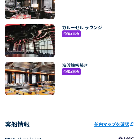
カルーセル ラウンジ
追加料金
paid
海渡鉄板焼き
追加料金
paid
客船情報
船内マップを確認
ungroup