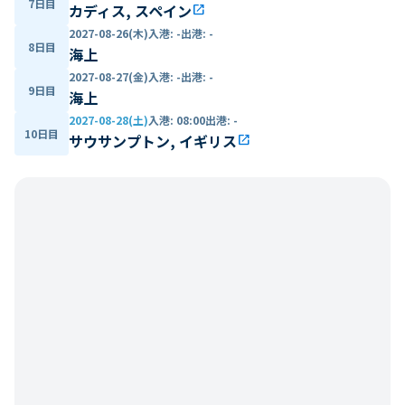
7日目
カディス, スペイン
open_in_new
2027-08-26(木)
入港
:
-
出港
:
-
8日目
海上
2027-08-27(金)
入港
:
-
出港
:
-
9日目
海上
2027-08-28(土)
入港
:
08:00
出港
:
-
10日目
サウサンプトン, イギリス
open_in_new