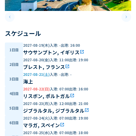
keyboard_arrow_left
keyboard_arrow_right
Previous slide
Next 
スケジュール
2027-08-19(木)
入港
:
-
出港
:
16:00
1日目
サウサンプトン, イギリス
open_in_new
2027-08-20(金)
入港
:
11:00
出港
:
19:00
2日目
ブレスト, フランス
open_in_new
2027-08-21(土)
入港
:
-
出港
:
-
3日目
海上
2027-08-22(日)
入港
:
07:00
出港
:
16:00
4日目
リスボン, ポルトガル
open_in_new
2027-08-23(月)
入港
:
12:00
出港
:
21:00
5日目
ジブラルタル, ジブラルタル
open_in_new
2027-08-24(火)
入港
:
07:00
出港
:
19:00
6日目
マラガ, スペイン
open_in_new
2027-08-25(水)
入港
:
07:00
出港
:
18:00