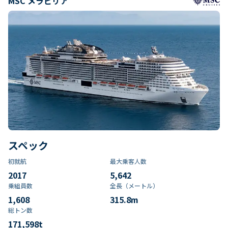
MSC メラビリア
スペック
初就航
最大乗客人数
2017
5,642
乗組員数​
全長（メートル）
1,608
315.8
m
総トン数​
171,598
t