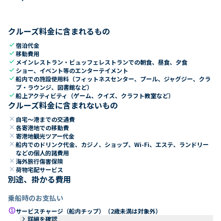
クルーズ料金に含まれるもの
check
宿泊代金
check
移動費用
check
メインレストラン・ビュッフェレストランでの朝食、昼食、夕食
check
ショー、イベント等のエンターテイメント
check
船内での施設使用料（フィットネスセンター、プール、ジャグジー、クラ
ブ・ラウンジ、図書館など）
check
船上アクティビティ（ゲーム、クイズ、クラフト教室など）
クルーズ料金に含まれないもの
close
自宅～港までの交通費
close
各寄港地での移動費
close
寄港地観光ツアー代金
close
船内でのドリンク代金、カジノ、ショップ、Wi-Fi、エステ、ランドリー
などの個人的諸費用
close
海外旅行傷害保険
close
荷物宅配サービス
別途、掛かる費用
乗船時のお支払い
paid
サービスチャージ（船内チップ）（2歳未満は対象外）
keyboard_arrow_right
詳細を確認