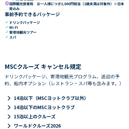
paid
国際観光旅客税 お一人様につき3,000円相当（2歳未満は対象外）※日本
発のみ
事前予約できるパッケージ
check
ドリンクパッケージ
check
Wi-Fi
check
寄港地観光ツアー
check
スパ
MSCクルーズ キャンセル規定
ドリンクパッケージ、寄港地観光プログラム、送迎の予
約、船内オプション（レストラン・スパ等も含みます。）
keyboard_arrow_right
14泊以下（MSCヨットクラブ以外）
keyboard_arrow_right
14泊以下のMSCヨットクラブ
keyboard_arrow_right
15泊以上のクルーズ
keyboard_arrow_right
ワールドクルーズ2026