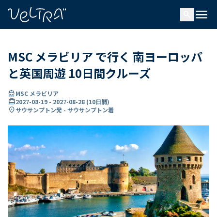
で
menu
search
い
ま
..
MSC メラビリア で行く 南ヨーロッパ
と英国周遊 10日間クルーズ
directions_boat
MSC メラビリア
card_travel
2027-08-19
-
2027-08-28
(
10日間
)
location_on
サウサンプトン発 - サウサンプトン着