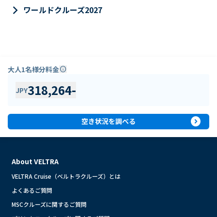
keyboard_arrow_right
ワールドクルーズ2027
大人1名様分料金
info
318,264
-
JPY
expand_circle_right
空き状況を調べる
About VELTRA
VELTRA Cruise（ベルトラクルーズ）とは
よくあるご質問
MSCクルーズに関するご質問