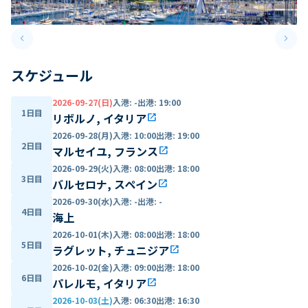
keyboard_arrow_left
keyboard_arrow_right
Previous slide
Next 
スケジュール
2026-09-27(日)
入港
:
-
出港
:
19:00
1日目
リボルノ, イタリア
open_in_new
2026-09-28(月)
入港
:
10:00
出港
:
19:00
2日目
マルセイユ, フランス
open_in_new
2026-09-29(火)
入港
:
08:00
出港
:
18:00
3日目
バルセロナ, スペイン
open_in_new
2026-09-30(水)
入港
:
-
出港
:
-
4日目
海上
2026-10-01(木)
入港
:
08:00
出港
:
18:00
5日目
ラグレット, チュニジア
open_in_new
2026-10-02(金)
入港
:
09:00
出港
:
18:00
6日目
パレルモ, イタリア
open_in_new
2026-10-03(土)
入港
:
06:30
出港
:
16:30