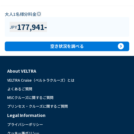
大人1名様分料金
info
177,941
-
JPY
expand_circle_right
空き状況を調べる
About VELTRA
VELTRA Cruise（ベルトラクルーズ）とは
よくあるご質問
MSCクルーズに関するご質問
プリンセス・クルーズに関するご質問
Legal Information
プライバシーポリシー
クッキー等ポリシー