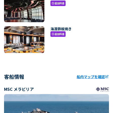
追加料金
paid
海渡鉄板焼き
追加料金
paid
客船情報
船内マップを確認
ungroup
MSC メラビリア