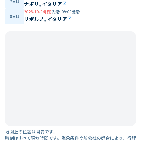
7日目
ナポリ, イタリア
open_in_new
2026-10-04(日)
入港
:
09:00
出港
:
-
8日目
リボルノ, イタリア
open_in_new
地図上の位置は目安です。
時刻はすべて現地時間です。海象条件や船会社の都合により、行程