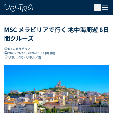
で
menu
search
い
ま
..
MSC メラビリアで行く 地中海周遊 8日
間クルーズ
directions_boat
MSC メラビリア
card_travel
2026-09-27
-
2026-10-04
(
8日間
)
location_on
リボルノ発 - リボルノ着