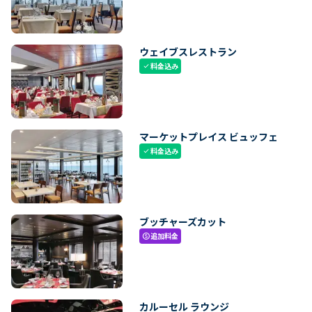
ウェイブスレストラン
料金込み
check
マーケットプレイス ビュッフェ
料金込み
check
ブッチャーズカット
追加料金
paid
カルーセル ラウンジ