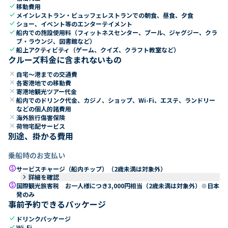
check
移動費用
check
メインレストラン・ビュッフェレストランでの朝食、昼食、夕食
check
ショー、イベント等のエンターテイメント
check
船内での施設使用料（フィットネスセンター、プール、ジャグジー、クラ
ブ・ラウンジ、図書館など）
check
船上アクティビティ（ゲーム、クイズ、クラフト教室など）
クルーズ料金に含まれないもの
close
自宅～港までの交通費
close
各寄港地での移動費
close
寄港地観光ツアー代金
close
船内でのドリンク代金、カジノ、ショップ、Wi-Fi、エステ、ランドリー
などの個人的諸費用
close
海外旅行傷害保険
close
荷物宅配サービス
別途、掛かる費用
乗船時のお支払い
paid
サービスチャージ（船内チップ）（2歳未満は対象外）
keyboard_arrow_right
詳細を確認
paid
国際観光旅客税 お一人様につき3,000円相当（2歳未満は対象外）※日本
発のみ
事前予約できるパッケージ
check
ドリンクパッケージ
check
Wi-Fi