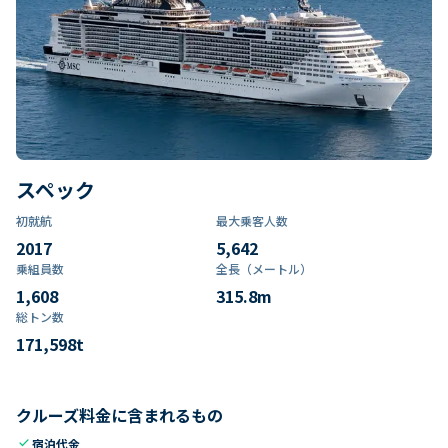
スペック
初就航
最大乗客人数
2017
5,642
乗組員数​
全長（メートル）
1,608
315.8
m
総トン数​
171,598
t
クルーズ料金に含まれるもの
check
宿泊代金