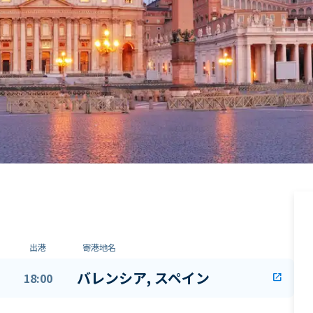
出港
寄港地名
バレンシア, スペイン
18:00
open_in_new