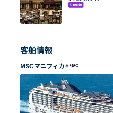
追加料金
paid
客船情報
MSC マニフィカ