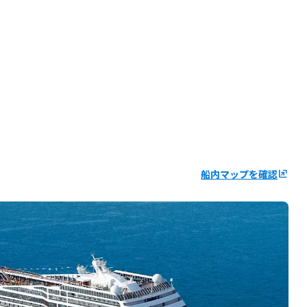
船内マップを確認
ungroup