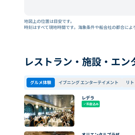
地図上の位置は目安です。
時刻はすべて現地時間です。海象条件や船会社の都合によ
レストラン・施設・エン
グルメ体験
イブニング エンターテイメント
リト
レデラ
料金込み
check
オリエンタルプラザ