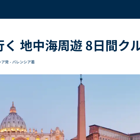
行く 地中海周遊 8日間ク
ア発 - バレンシア着