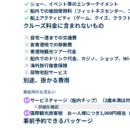
check
ショー、イベント等のエンターテイメント
check
船内での施設使用料（フィットネスセンター、
check
船上アクティビティ（ゲーム、クイズ、クラフ
クルーズ料金に含まれないもの
close
自宅～港までの交通費
close
各寄港地での移動費
close
寄港地観光ツアー代金
close
船内でのドリンク代金、カジノ、ショップ、Wi
close
海外旅行傷害保険
close
荷物宅配サービス
別途、掛かる費用
乗船時のお支払い
paid
サービスチャージ（船内チップ）（2歳未満は
keyboard_arrow_right
詳細を確認
paid
国際観光旅客税 お一人様につき3,000円相当
事前予約できるパッケージ