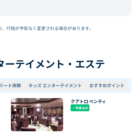
り、行程が予告なく変更される場合があります。
ターテイメント・エステ
リート体験
キッズ エンターテイメント
おすすめポイント
クアトロ ベンティ
料金込み
check