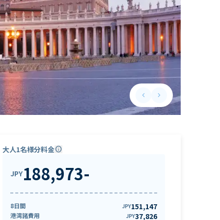
keyboard_arrow_left
keyboard_arrow_right
Previous slide
Next slide
大人1名様分料金
info
188,973
-
JPY
8日間
151,147
JPY
港湾諸費用
37,826
JPY