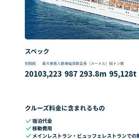
スペック
初就航
最大乗客人数
乗組員数​
全長（メートル）
総トン数​
2010
3,223
987
293.8
m
95,128
t
クルーズ料金に含まれるもの
check
宿泊代金
check
移動費用
check
メインレストラン・ビュッフェレストランでの