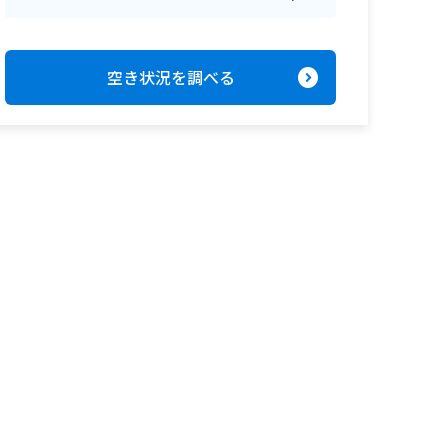
expand_circle_right
空き状況を調べる