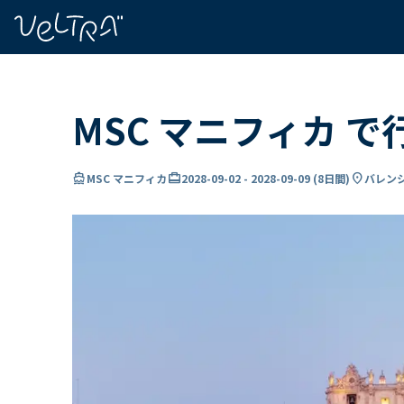
で
い
ま
..
MSC マニフィカ で
directions_boat
card_travel
location_on
MSC マニフィカ
2028-09-02
-
2028-09-09
(
8日間
)
バレンシ