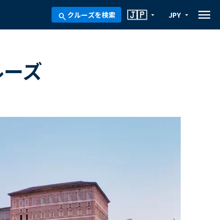
menu
🇯🇵
クルーズを検索
JPY
arrow_drop_down
arrow_drop_down
search
ルーズ